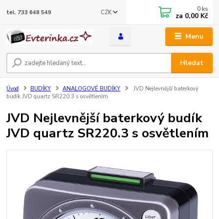
0
ks
CZK
tel. 733 648 549
za
0,00 Kč
Menu
Hledat
Úvod
BUDÍKY
ANALOGOVÉ BUDÍKY
JVD Nejlevnější baterkový
budík JVD quartz SR220.3 s osvětlením
JVD Nejlevnější baterkový budík
JVD quartz SR220.3 s osvětlením