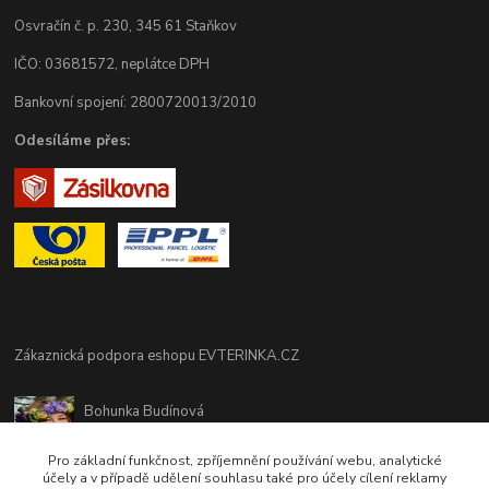
Osvračín č. p. 230, 345 61 Staňkov
IČO: 03681572, neplátce DPH
Bankovní spojení: 2800720013/2010
Odesíláme přes:
Zákaznická podpora eshopu EVTERINKA.CZ
Bohunka Budínová
tel. 733 648 549
(Po-Pá - 9:00-17:00hod, So 8:00-12:00hod)
Pro základní funkčnost, zpříjemnění používání webu, analytické
účely a v případě udělení souhlasu také pro účely cílení reklamy