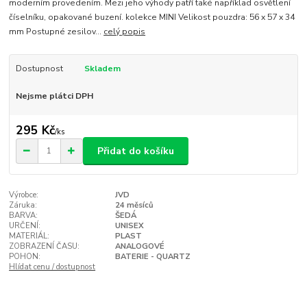
moderním provedením. Mezi jeho výhody patří také například osvětlení
číselníku, opakované buzení. kolekce MINI Velikost pouzdra: 56 x 57 x 34
mm Postupné zesilov...
celý popis
Dostupnost
Skladem
Nejsme plátci DPH
295 Kč
/
ks
Přidat do košíku
Výrobce:
JVD
Záruka:
24 měsíců
BARVA:
ŠEDÁ
URČENÍ:
UNISEX
MATERIÁL:
PLAST
ZOBRAZENÍ ČASU:
ANALOGOVÉ
POHON:
BATERIE - QUARTZ
Hlídat cenu / dostupnost