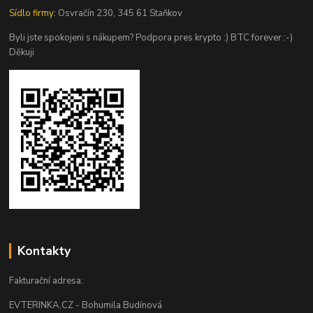
Sídlo firmy:
Osvračín 230, 345 61 Staňkov
Byli jste spokojeni s nákupem? Podpora pres krypto :) BTC forever :-)
Děkuji
Kontakty
Fakturační adresa:
EVTERINKA.CZ - Bohumila Budínová