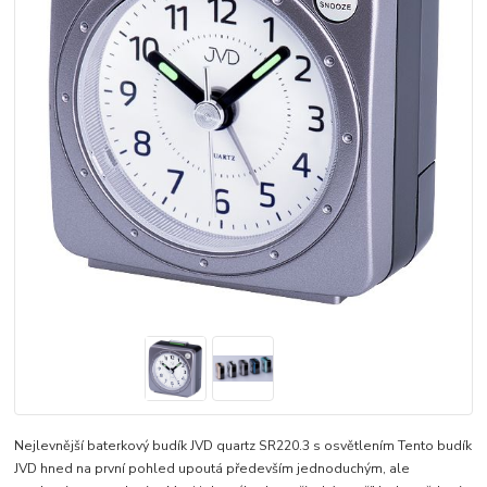
Nejlevnější baterkový budík JVD quartz SR220.3 s osvětlením Tento budík
JVD hned na první pohled upoutá především jednoduchým, ale