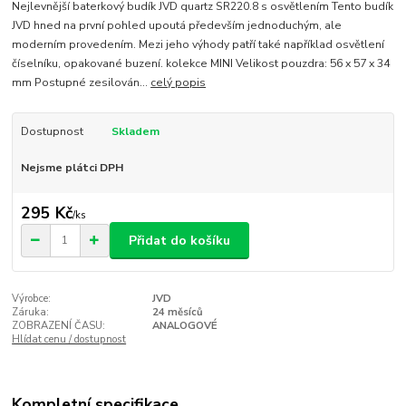
Nejlevnější baterkový budík JVD quartz SR220.8 s osvětlením Tento budík
JVD hned na první pohled upoutá především jednoduchým, ale
moderním provedením. Mezi jeho výhody patří také například osvětlení
číselníku, opakované buzení. kolekce MINI Velikost pouzdra: 56 x 57 x 34
mm Postupné zesilován...
celý popis
Dostupnost
Skladem
Nejsme plátci DPH
295 Kč
/
ks
Přidat do košíku
Výrobce:
JVD
Záruka:
24 měsíců
ZOBRAZENÍ ČASU:
ANALOGOVÉ
Hlídat cenu / dostupnost
Kompletní specifikace