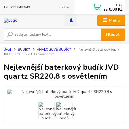
0
ks
CZK
tel. 733 648 549
za
0,00 Kč
Menu
Hledat
Úvod
BUDÍKY
ANALOGOVÉ BUDÍKY
Nejlevnější baterkový budík
JVD quartz SR220.8 s osvětlením
Nejlevnější baterkový budík JVD
quartz SR220.8 s osvětlením