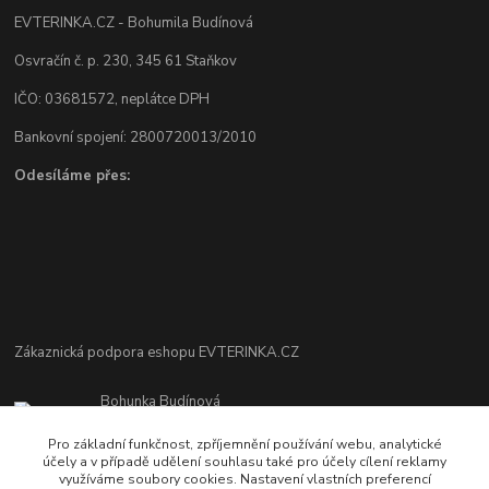
EVTERINKA.CZ - Bohumila Budínová
Osvračín č. p. 230, 345 61 Staňkov
IČO: 03681572, neplátce DPH
Bankovní spojení: 2800720013/2010
Odesíláme přes:
Zákaznická podpora eshopu EVTERINKA.CZ
Bohunka Budínová
tel. 733 648 549
Pro základní funkčnost, zpříjemnění používání webu, analytické
(Po-Pá - 9:00-17:00hod, So 8:00-12:00hod)
účely a v případě udělení souhlasu také pro účely cílení reklamy
využíváme soubory cookies. Nastavení vlastních preferencí
obchod@evterinka.cz