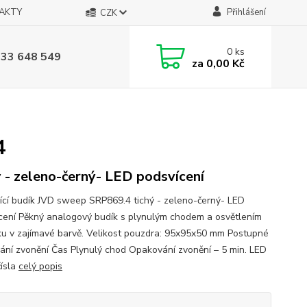
AKTY
Přihlášení
CZK
0
ks
733 648 549
za
0,00 Kč
4
ý - zeleno-černý- LED podsvícení
jící budík JVD sweep SRP869.4 tichý - zeleno-černý- LED
cení Pěkný analogový budík s plynulým chodem a osvětlením
íku v zajímavé barvě. Velikost pouzdra: 95x95x50 mm Postupné
vání zvonění Čas Plynulý chod Opakování zvonění – 5 min. LED
čísla
celý popis