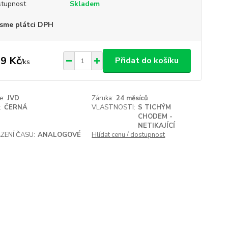
tupnost
Skladem
sme plátci DPH
9 Kč
Přidat do košíku
/
ks
e:
JVD
Záruka:
24 měsíců
:
ČERNÁ
VLASTNOSTI:
S TICHÝM
CHODEM -
NETIKAJÍCÍ
ZENÍ ČASU:
ANALOGOVÉ
Hlídat cenu / dostupnost