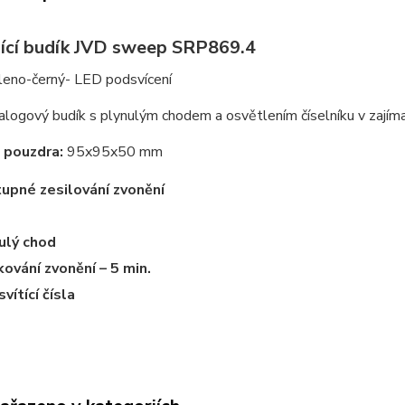
jící budík JVD sweep SRP869.4
eleno-černý- LED podsvícení
logový budík s plynulým chodem a osvětlením číselníku v zajím
 pouzdra:
95x95x50 mm
upné zesilování zvonění
ulý chod
ování zvonění – 5 min.
vítící čísla