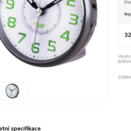
Dos
Nej
32
Výrobc
BARVA
ZOBRA
tní specifikace