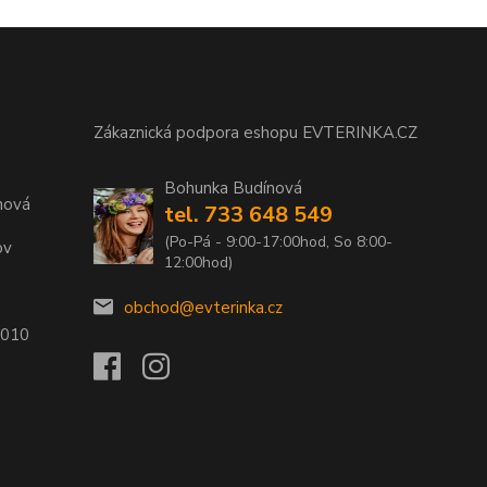
Zákaznická podpora eshopu EVTERINKA.CZ
Bohunka Budínová
nová
tel. 733 648 549
(Po-Pá - 9:00-17:00hod, So 8:00-
ov
12:00hod)
obchod@evterinka.cz
2010