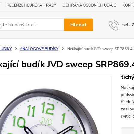
Í
RECENZE HEUREKA + RADY
OCHRANA OSOBNÍCH ÚDAJŮ
KONT
Hledat
tel. 
BUDÍKY
ANALOGOVÉ BUDÍKY
Netikající budík JVD sweep SRP869.4
kající budík JVD sweep SRP869.
tich
Netika
podsví
číseln
zesilo
svítící 