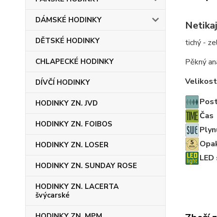
DÁMSKÉ HODINKY
Netika
DĚTSKÉ HODINKY
tichý - z
CHLAPECKÉ HODINKY
Pěkný ana
Velikost
DÍVČÍ HODINKY
Post
HODINKY ZN. JVD
Čas
HODINKY ZN. FOIBOS
Plyn
Opak
HODINKY ZN. LOSER
LED s
HODINKY ZN. SUNDAY ROSE
HODINKY ZN. LACERTA
švýcarské
HODINKY ZN. MPM