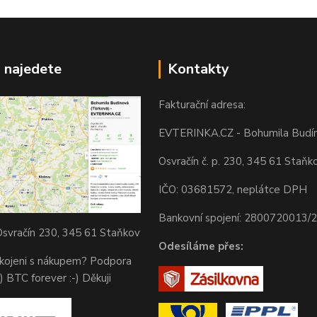
 najedete
Kontakty
Fakturační adresa:
EVTERINKA.CZ - Bohumila Budí
Osvračín č. p. 230, 345 61 Staňk
IČO: 03681572, neplátce DPH
Bankovní spojení: 2800720013/
svračín 230, 345 61 Staňkov
Odesíláme přes:
okojeni s nákupem? Podpora
) BTC forever :-) Děkuji