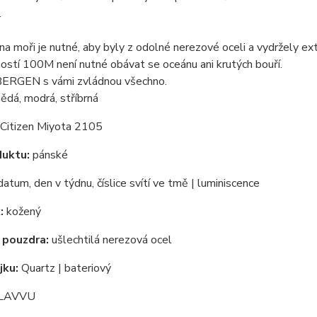
.
 na moři je nutné, aby byly z odolné nerezové oceli a vydržely ex
stí 100M není nutné obávat se oceánu ani krutých bouří.
RGEN s vámi zvládnou všechno.
ědá, modrá, stříbrná
Citizen Miyota 2105
duktu:
pánské
atum, den v týdnu, číslice svítí ve tmě | luminiscence
:
kožený
 pouzdra:
ušlechtilá nerezová ocel
jku:
Quartz | bateriový
LAVVU