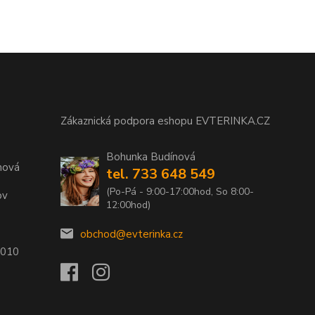
Zákaznická podpora eshopu EVTERINKA.CZ
Bohunka Budínová
nová
tel. 733 648 549
(Po-Pá - 9:00-17:00hod, So 8:00-
ov
12:00hod)
obchod@evterinka.cz
2010