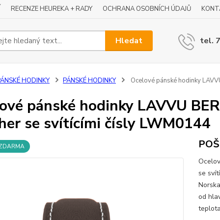
Í
RECENZE HEUREKA + RADY
OCHRANA OSOBNÍCH ÚDAJŮ
KONT
Hledat
tel. 
PÁNSKÉ HODINKY
PÁNSKÉ HODINKY
Ocelové pánské hodinky LAVVU 
ové pánské hodinky LAVVU BER
her se svítícími čísly LWM0144
POŠ
 ZDARMA
Ocelov
se sví
Norska
od hla
teplot