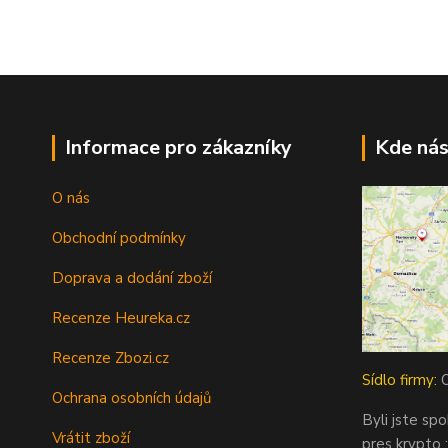
Informace pro zákazníky
Kde nás
O nás
Obchodní podmínky
Doprava a dodání zboží
Recenze Heureka.cz
Recenze Zbozi.cz
Sídlo firmy:
O
Ochrana osobních údajů
Byli jste sp
Vrátit zboží
pres krypto :