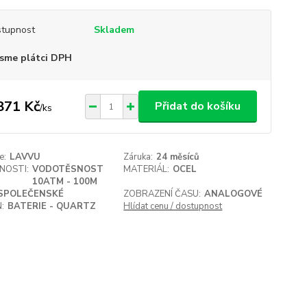
tupnost
Skladem
sme plátci DPH
871 Kč
Přidat do košíku
/
ks
e:
LAVVU
Záruka:
24 měsíců
NOSTI:
VODOTĚSNOST
MATERIÁL:
OCEL
10ATM - 100M
SPOLEČENSKÉ
ZOBRAZENÍ ČASU:
ANALOGOVÉ
:
BATERIE - QUARTZ
Hlídat cenu / dostupnost