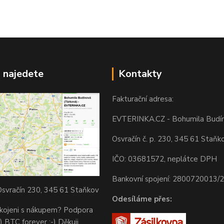
 najedete
Kontakty
Fakturační adresa:
EVTERINKA.CZ - Bohumila Budí
Osvračín č. p. 230, 345 61 Staňk
IČO: 03681572, neplátce DPH
Bankovní spojení: 2800720013/
svračín 230, 345 61 Staňkov
Odesíláme přes:
okojeni s nákupem? Podpora
) BTC forever :-) Děkuji