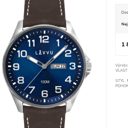
Dos
Nej
1 
Výrobc
VLAST
STYL:
POHON