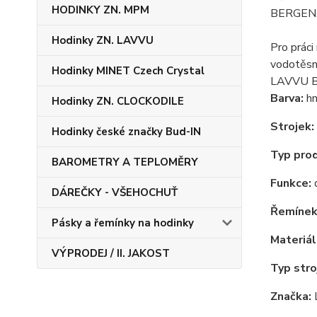
HODINKY ZN. MPM
BERGEN
Hodinky ZN. LAVVU
Pro práci
vodotěsno
Hodinky MINET Czech Crystal
LAVVU BE
Barva:
hn
Hodinky ZN. CLOCKODILE
Strojek:
Hodinky české značky Bud-IN
Typ pro
BAROMETRY A TEPLOMĚRY
Funkce:
d
DÁREČKY - VŠEHOCHUŤ
Řemínek
Pásky a řemínky na hodinky
Materiál
VÝPRODEJ / II. JAKOST
Typ stro
Značka: