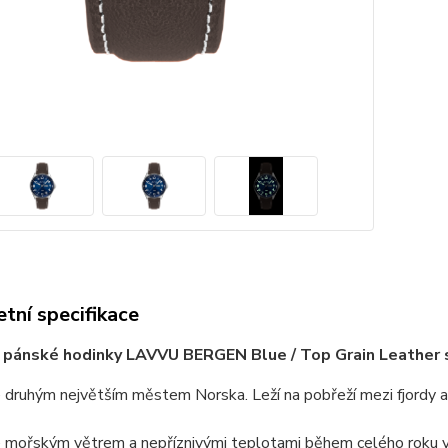
tní specifikace
pánské hodinky LAVVU BERGEN Blue / Top Grain Leather s
 druhým největším městem Norska. Leží na pobřeží mezi fjordy 
 mořským větrem a nepříznivými teplotami během celého roku v