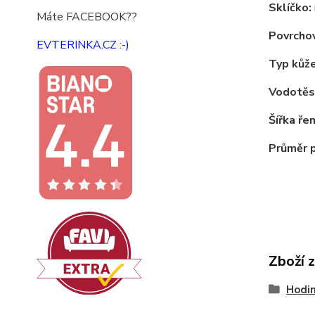
Sklíčko:
Máte FACEBOOK??
Povrchov
EVTERINKA.CZ :-)
Typ kůže
Vodotěs
Šířka ře
Průměr 
Zboží 
Hodi