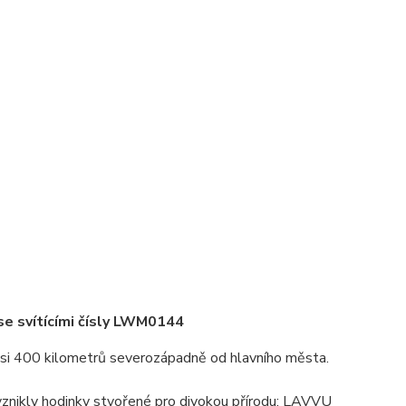
e svítícími čísly LWM0144
asi 400 kilometrů severozápadně od hlavního města.
znikly hodinky stvořené pro divokou přírodu: LAVVU