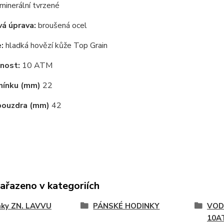
minerální tvrzené
á úprava:
broušená ocel
:
hladká hovězí kůže Top Grain
nost:
10 ATM
mínku (mm)
22
pouzdra (mm)
42
zařazeno v kategoriích
nky ZN. LAVVU
PÁNSKÉ HODINKY
VOD
10A