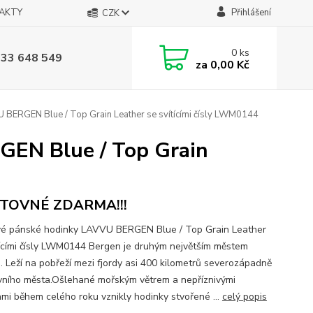
AKTY
Přihlášení
CZK
0
ks
733 648 549
za
0,00 Kč
BERGEN Blue / Top Grain Leather se svítícími čísly LWM0144
GEN Blue / Top Grain
TOVNÉ ZDARMA!!!
é pánské hodinky LAVVU BERGEN Blue / Top Grain Leather
tícími čísly LWM0144 Bergen je druhým největším městem
. Leží na pobřeží mezi fjordy asi 400 kilometrů severozápadně
vního města.Ošlehané mořským větrem a nepříznivými
ami během celého roku vznikly hodinky stvořené ...
celý popis