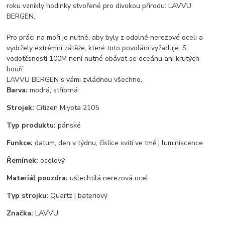
roku vznikly hodinky stvořené pro divokou přírodu: LAVVU
BERGEN.
Pro práci na moři je nutné, aby byly z odolné nerezové oceli a
vydržely extrémní zátěže, které toto povolání vyžaduje. S
vodotěsností 100M není nutné obávat se oceánu ani krutých
bouří.
LAVVU BERGEN s vámi zvládnou všechno.
Barva:
modrá, stříbrná
Strojek:
Citizen Miyota 2105
Typ produktu:
pánské
Funkce:
datum, den v týdnu, číslice svítí ve tmě | luminiscence
Řemínek:
ocelový
Materiál pouzdra:
ušlechtilá nerezová ocel
Typ strojku:
Quartz | bateriový
Značka:
LAVVU