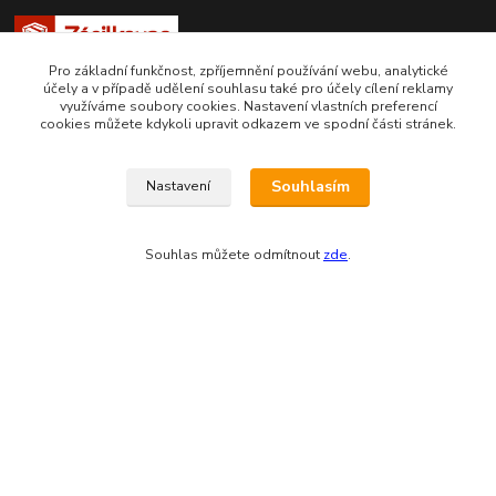
Pro základní funkčnost, zpříjemnění používání webu, analytické
účely a v případě udělení souhlasu také pro účely cílení reklamy
využíváme soubory cookies. Nastavení vlastních preferencí
cookies můžete kdykoli upravit odkazem ve spodní části stránek.
Souhlasím
Nastavení
Zákaznická podpora eshopu EVTERINKA.CZ
Souhlas můžete odmítnout
zde
.
Bohunka Budínová
tel. 733 648 549
(Po-Pá - 9:00-17:00hod, So 8:00-12:00hod)
obchod@evterinka.cz