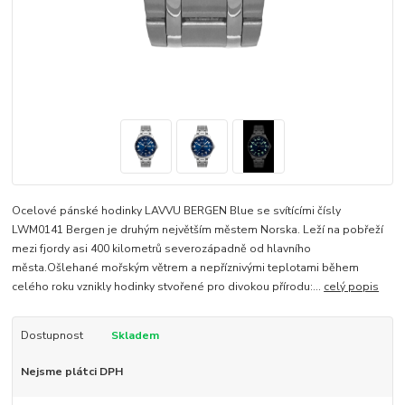
Ocelové pánské hodinky LAVVU BERGEN Blue se svítícími čísly
LWM0141 Bergen je druhým největším městem Norska. Leží na pobřeží
mezi fjordy asi 400 kilometrů severozápadně od hlavního
města.Ošlehané mořským větrem a nepříznivými teplotami během
celého roku vznikly hodinky stvořené pro divokou přírodu:...
celý popis
Dostupnost
Skladem
Nejsme plátci DPH