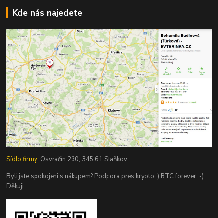
Kde nás najedete
Sídlo firmy:
Osvračín 230, 345 61 Staňkov
Byli jste spokojeni s nákupem? Podpora pres krypto :) BTC forever :-)
Děkuji