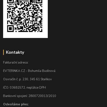
Kontakty
Fakturační adresa:
EVTERINKA.CZ - Bohumila Budínová
Osvračín č. p. 230, 345 61 Staňkov
IČO: 03681572, neplátce DPH
Bankovní spojení: 2800720013/2010
Odesíláme přes: