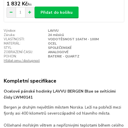
1 832 Kč
/
ks
Přidat do košíku
Výrobce:
LAVVU
Záruka:
24 měsíců
VLASTNOSTI:
VODOTĚSNOST 10ATM - 100M
MATERIÁL:
OCEL
STYL:
SPOLEČENSKÉ
ZOBRAZENÍ ČASU:
ANALOGOVÉ
POHON:
BATERIE - QUARTZ
Hlídat cenu / dostupnost
Kompletní specifikace
Ocelové pánské hodinky LAVVU BERGEN Blue se svítícími
čísly LWM0141
Bergen je druhým největším městem Norska. Leží na pobřeží mezi
fjordy asi 400 kilometrů severozápadně od hlavního města.
Ošlehané mořským větrem a nepříznivými teplotami během celého