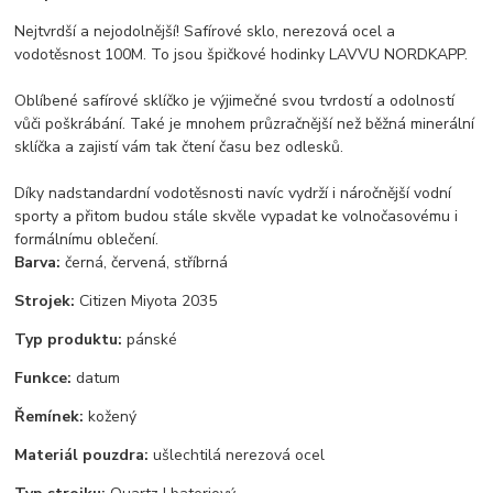
Nejtvrdší a nejodolnější! Safírové sklo, nerezová ocel a
vodotěsnost 100M. To jsou špičkové hodinky LAVVU NORDKAPP.
Oblíbené safírové sklíčko je výjimečné svou tvrdostí a odolností
vůči poškrábání. Také je mnohem průzračnější než běžná minerální
sklíčka a zajistí vám tak čtení času bez odlesků.
Díky nadstandardní vodotěsnosti navíc vydrží i náročnější vodní
sporty a přitom budou stále skvěle vypadat ke volnočasovému i
formálnímu oblečení.
Barva:
černá, červená, stříbrná
Strojek:
Citizen Miyota 2035
Typ produktu:
pánské
Funkce:
datum
Řemínek:
kožený
Materiál pouzdra:
ušlechtilá nerezová ocel