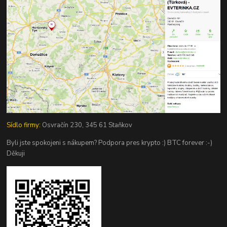
Sídlo firmy:
Osvračín 230, 345 61 Staňkov
Byli jste spokojeni s nákupem? Podpora pres krypto :) BTC forever :-)
Děkuji