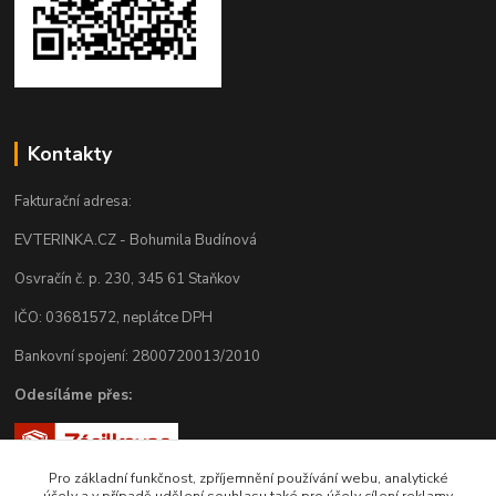
Kontakty
Fakturační adresa:
EVTERINKA.CZ - Bohumila Budínová
Osvračín č. p. 230, 345 61 Staňkov
IČO: 03681572, neplátce DPH
Bankovní spojení: 2800720013/2010
Odesíláme přes:
Pro základní funkčnost, zpříjemnění používání webu, analytické