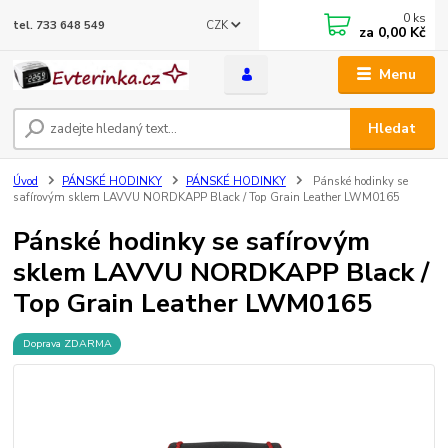
0
ks
CZK
tel. 733 648 549
za
0,00 Kč
Menu
Hledat
Úvod
PÁNSKÉ HODINKY
PÁNSKÉ HODINKY
Pánské hodinky se
safírovým sklem LAVVU NORDKAPP Black / Top Grain Leather LWM0165
Pánské hodinky se safírovým
sklem LAVVU NORDKAPP Black /
Top Grain Leather LWM0165
Doprava ZDARMA