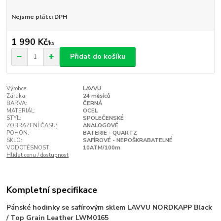
Nejsme plátci DPH
1 990 Kč
/
ks
Přidat do košíku
Výrobce:
LAVVU
Záruka:
24 měsíců
BARVA:
ČERNÁ
MATERIÁL:
OCEL
STYL:
SPOLEČENSKÉ
ZOBRAZENÍ ČASU:
ANALOGOVÉ
POHON:
BATERIE - QUARTZ
SKLO:
SAFÍROVÉ - NEPOŠKRABATELNÉ
VODOTĚSNOST:
10ATM/100m
Hlídat cenu / dostupnost
Kompletní specifikace
Pánské hodinky se safírovým sklem LAVVU NORDKAPP Black
/ Top Grain Leather LWM0165