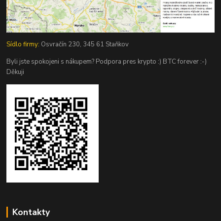
Sídlo firmy:
Osvračín 230, 345 61 Staňkov
Byli jste spokojeni s nákupem? Podpora pres krypto :) BTC forever :-)
Děkuji
Kontakty