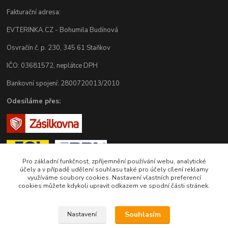
Fakturační adresa:
EVTERINKA.CZ - Bohumila Budínová
Osvračín č. p. 230, 345 61 Staňkov
IČO: 03681572, neplátce DPH
Bankovní spojení: 2800720013/2010
Odesíláme přes:
Pro základní funkčnost, zpříjemnění používání webu, analytické
účely a v případě udělení souhlasu také pro účely cílení reklamy
využíváme soubory cookies. Nastavení vlastních preferencí
cookies můžete kdykoli upravit odkazem ve spodní části stránek.
Zákaznická podpora eshopu EVTERINKA.CZ
Souhlasím
Nastavení
Bohunka Budínová