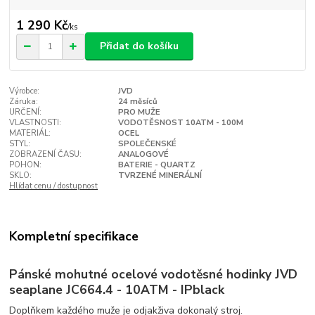
1 290 Kč
/
ks
Přidat do košíku
Výrobce:
JVD
Záruka:
24 měsíců
URČENÍ:
PRO MUŽE
VLASTNOSTI:
VODOTĚSNOST 10ATM - 100M
MATERIÁL:
OCEL
STYL:
SPOLEČENSKÉ
ZOBRAZENÍ ČASU:
ANALOGOVÉ
POHON:
BATERIE - QUARTZ
SKLO:
TVRZENÉ MINERÁLNÍ
Hlídat cenu / dostupnost
Kompletní specifikace
Pánské mohutné ocelové vodotěsné hodinky JVD
seaplane JC664.4 - 10ATM - IPblack
Doplňkem každého muže je odjakživa dokonalý stroj.