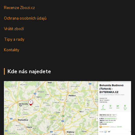
Recenze Zbozi.cz
Ochrana osobních údajů
Vrátit zboží
Tipy a rady
Kontakty
Kde nás najedete