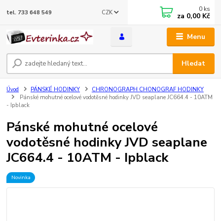
0
ks
CZK
tel. 733 648 549
za
0,00 Kč
Menu
Hledat
Úvod
PÁNSKÉ HODINKY
CHRONOGRAPH CHONOGRAF HODINKY
Pánské mohutné ocelové vodotěsné hodinky JVD seaplane JC664.4 - 10ATM
- Ipblack
Pánské mohutné ocelové
vodotěsné hodinky JVD seaplane
JC664.4 - 10ATM - Ipblack
Novinka