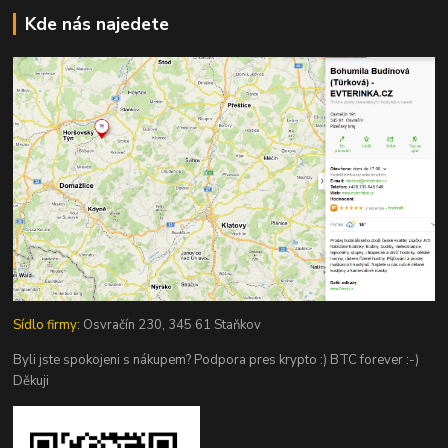
Kde nás najedete
Sídlo firmy:
Osvračín 230, 345 61 Staňkov
Byli jste spokojeni s nákupem? Podpora pres krypto :) BTC forever :-)
Děkuji