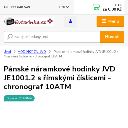
0
ks
CZK
tel. 733 648 549
za
0,00 Kč
Menu
Hledat
Úvod
HODINKY ZN. JVD
Pánské náramkové hodinky JVD JE1001.2 s
římskými číslicemi - chronograf 10ATM
Pánské náramkové hodinky JVD
JE1001.2 s římskými číslicemi -
chronograf 10ATM
Doprava ZDARMA