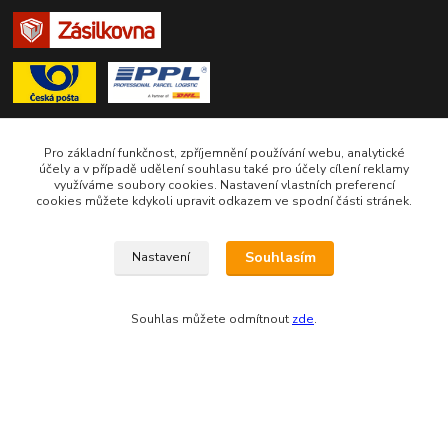
Pro základní funkčnost, zpříjemnění používání webu, analytické
účely a v případě udělení souhlasu také pro účely cílení reklamy
Zákaznická podpora eshopu EVTERINKA.CZ
využíváme soubory cookies. Nastavení vlastních preferencí
cookies můžete kdykoli upravit odkazem ve spodní části stránek.
Bohunka Budínová
tel. 733 648 549
Souhlasím
Nastavení
(Po-Pá - 9:00-17:00hod, So 8:00-12:00hod)
obchod@evterinka.cz
Souhlas můžete odmítnout
zde
.