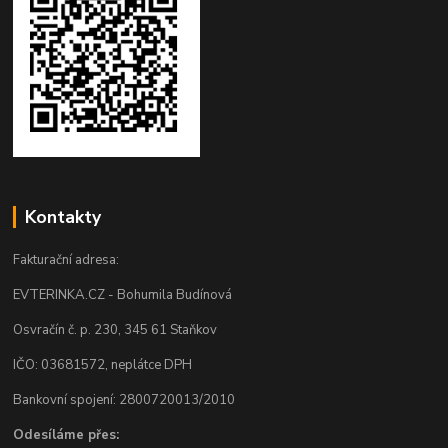
Kontakty
Fakturační adresa:
EVTERINKA.CZ - Bohumila Budínová
Osvračín č. p. 230, 345 61 Staňkov
IČO: 03681572, neplátce DPH
Bankovní spojení: 2800720013/2010
Odesíláme přes: