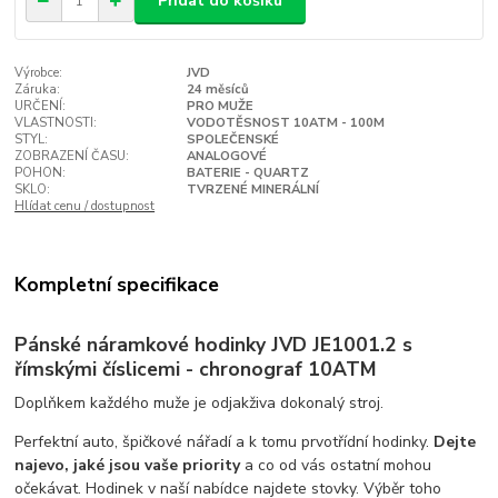
Přidat do košíku
Výrobce:
JVD
Záruka:
24 měsíců
URČENÍ:
PRO MUŽE
VLASTNOSTI:
VODOTĚSNOST 10ATM - 100M
STYL:
SPOLEČENSKÉ
ZOBRAZENÍ ČASU:
ANALOGOVÉ
POHON:
BATERIE - QUARTZ
SKLO:
TVRZENÉ MINERÁLNÍ
Hlídat cenu / dostupnost
Kompletní specifikace
Pánské náramkové hodinky JVD JE1001.2 s
římskými číslicemi - chronograf 10ATM
Doplňkem každého muže je odjakživa dokonalý stroj.
Perfektní auto, špičkové nářadí a k tomu prvotřídní hodinky.
Dejte
najevo, jaké jsou vaše priority
a co od vás ostatní mohou
očekávat. Hodinek v naší nabídce najdete stovky. Výběr toho