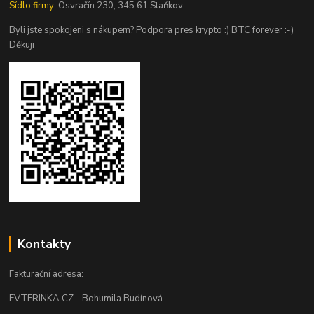
Sídlo firmy:
Osvračín 230, 345 61 Staňkov
Byli jste spokojeni s nákupem? Podpora pres krypto :) BTC forever :-)
Děkuji
Kontakty
Fakturační adresa:
EVTERINKA.CZ - Bohumila Budínová