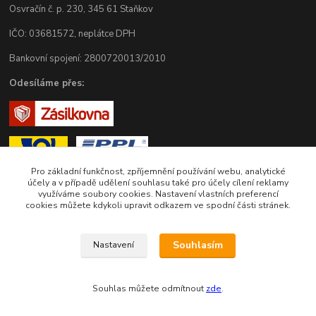
Osvračín č. p. 230, 345 61 Staňkov
IČO: 03681572, neplátce DPH
Bankovní spojení: 2800720013/2010
Odesíláme přes:
Pro základní funkčnost, zpříjemnění používání webu, analytické
účely a v případě udělení souhlasu také pro účely cílení reklamy
využíváme soubory cookies. Nastavení vlastních preferencí
cookies můžete kdykoli upravit odkazem ve spodní části stránek.
Zákaznická podpora eshopu EVTERINKA.CZ
Souhlasím
Nastavení
Bohunka Budínová
tel. 733 648 549
(Po-Pá - 9:00-17:00hod, So 8:00-12:00hod)
Souhlas můžete odmítnout
zde
.