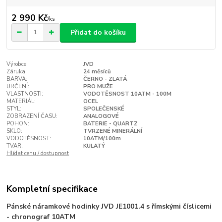
2 990 Kč
/
ks
Přidat do košíku
Výrobce:
JVD
Záruka:
24 měsíců
BARVA:
ČERNO - ZLATÁ
URČENÍ:
PRO MUŽE
VLASTNOSTI:
VODOTĚSNOST 10ATM - 100M
MATERIÁL:
OCEL
STYL:
SPOLEČENSKÉ
ZOBRAZENÍ ČASU:
ANALOGOVÉ
POHON:
BATERIE - QUARTZ
SKLO:
TVRZENÉ MINERÁLNÍ
VODOTĚSNOST:
10ATM/100m
TVAR:
KULATÝ
Hlídat cenu / dostupnost
Kompletní specifikace
Pánské náramkové hodinky JVD JE1001.4 s římskými číslicemi
- chronograf 10ATM