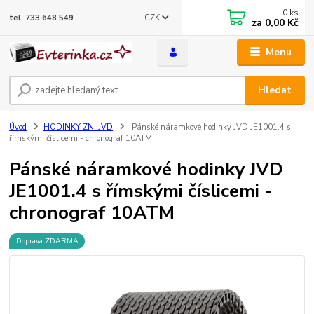
0
ks
CZK
tel. 733 648 549
za
0,00 Kč
Menu
Hledat
Úvod
HODINKY ZN. JVD
Pánské náramkové hodinky JVD JE1001.4 s
římskými číslicemi - chronograf 10ATM
Pánské náramkové hodinky JVD
JE1001.4 s římskými číslicemi -
chronograf 10ATM
Doprava ZDARMA