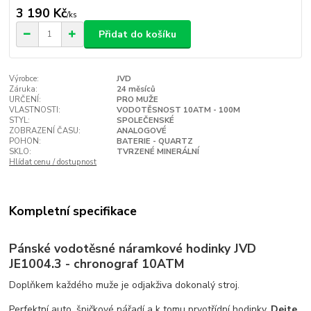
3 190 Kč
/
ks
Přidat do košíku
Výrobce:
JVD
Záruka:
24 měsíců
URČENÍ:
PRO MUŽE
VLASTNOSTI:
VODOTĚSNOST 10ATM - 100M
STYL:
SPOLEČENSKÉ
ZOBRAZENÍ ČASU:
ANALOGOVÉ
POHON:
BATERIE - QUARTZ
SKLO:
TVRZENÉ MINERÁLNÍ
Hlídat cenu / dostupnost
Kompletní specifikace
Pánské vodotěsné náramkové hodinky JVD
JE1004.3 - chronograf 10ATM
Doplňkem každého muže je odjakživa dokonalý stroj.
Perfektní auto, špičkové nářadí a k tomu prvotřídní hodinky.
Dejte