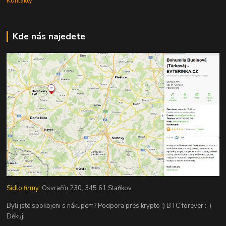
Kontakty
Kde nás najedete
Sídlo firmy:
Osvračín 230, 345 61 Staňkov
Byli jste spokojeni s nákupem? Podpora pres krypto :) BTC forever :-)
Děkuji