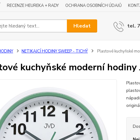
Í
RECENZE HEUREKA + RADY
OCHRANA OSOBNÍCH ÚDAJŮ
KONT
Hledat
tel. 
HODINY
NETIKAJCÍ HODINY SWEEP - TICHÝ
Plastové kuchyňské mo
tové kuchyňské moderní hodiny
Plasto
plasto
nápadi
origin
Dos
Nej