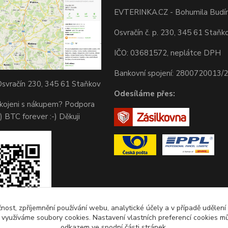
EVTERINKA.CZ - Bohumila Budí
Osvračín č. p. 230, 345 61 Staňk
IČO: 03681572, neplátce DPH
Bankovní spojení: 2800720013/
svračín 230, 345 61 Staňkov
Odesíláme přes:
okojeni s nákupem? Podpora
) BTC forever :-) Děkuji
čnost, zpříjemnění používání webu, analytické účely a v případě udělení
y využíváme soubory cookies. Nastavení vlastních preferencí cookies mů
odkazem ve spodní části stránek.