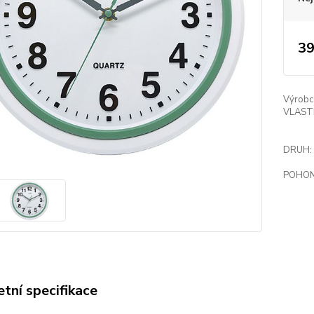
39
Výrobc
VLAST
DRUH:
POHON
tní specifikace