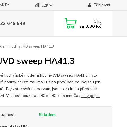
AKTY
Přihlášení
CZK
0
ks
733 648 549
za
0,00 Kč
derní hodiny JVD sweep HA41.3
 JVD sweep HA41.3
vé kuchyňské moderní hodiny JVD sweep HA41.3 Tyto
vé hodiny zajisté zaujmou už na první pohled. Nejsou jen
té díky zpracování a barvám, jsou i kvalitní a především
ální. Velikost pouzdra: 280 x 280 x 45 mm Čas
celý popis
tupnost
Skladem
sme plátci DPH