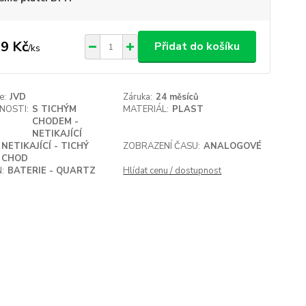
9 Kč
Přidat do košíku
/
ks
e:
JVD
Záruka:
24 měsíců
NOSTI:
S TICHÝM
MATERIÁL:
PLAST
CHODEM -
NETIKAJÍCÍ
NETIKAJÍCÍ - TICHÝ
ZOBRAZENÍ ČASU:
ANALOGOVÉ
CHOD
:
BATERIE - QUARTZ
Hlídat cenu / dostupnost