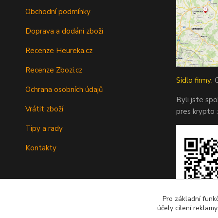
Obchodní podmínky
Doprava a dodání zboží
Recenze Heureka.cz
Recenze Zbozi.cz
Sídlo firmy:
O
Ochrana osobních údajů
Byli jste sp
Vrátit zboží
pres krypto :
Tipy a rady
Kontakty
Pro základní funk
účely cílení reklam