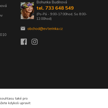
Bohunka Budínová
nová
tel. 733 648 549
(Po-Pá - 9:00-17:00hod, So 8:00-
ov
12:00hod)
obchod@evterinka.cz
2010
 souhlasu také pro
žete kdykoli upravit