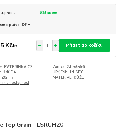
tupnost
Skladem
sme plátci DPH
5 Kč
Přidat do košíku
/
ks
e:
EVTERINKA.CZ
Záruka:
24 měsíců
:
HNĚDÁ
URČENÍ:
UNISEX
20mm
MATERIÁL:
KŮŽE
cenu / dostupnost
e Top Grain - LSRUH20