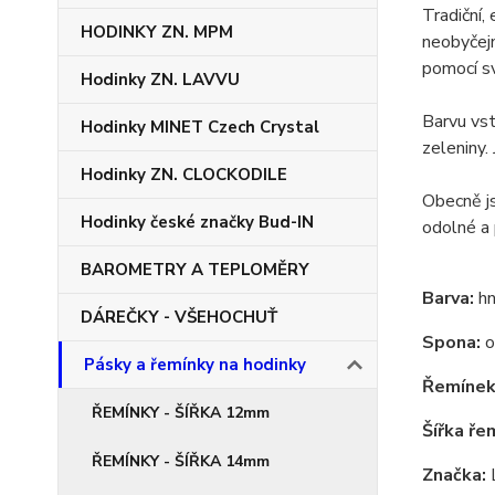
Tradiční,
HODINKY ZN. MPM
neobyčejn
pomocí sv
Hodinky ZN. LAVVU
Barvu vst
Hodinky MINET Czech Crystal
zeleniny.
Hodinky ZN. CLOCKODILE
Obecně js
Hodinky české značky Bud-IN
odolné a 
BAROMETRY A TEPLOMĚRY
Barva:
hn
DÁREČKY - VŠEHOCHUŤ
Spona:
o
Pásky a řemínky na hodinky
Řemínek
ŘEMÍNKY - ŠÍŘKA 12mm
Šířka ře
ŘEMÍNKY - ŠÍŘKA 14mm
Značka: