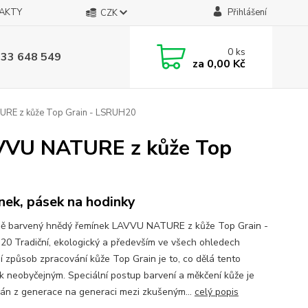
AKTY
Přihlášení
CZK
0
ks
733 648 549
za
0,00 Kč
URE z kůže Top Grain - LSRUH20
AVVU NATURE z kůže Top
nek, pásek na hodinky
ně barvený hnědý řemínek LAVVU NATURE z kůže Top Grain -
0 Tradiční, ekologický a především ve všech ohledech
ní způsob zpracování kůže Top Grain je to, co dělá tento
k neobyčejným. Speciální postup barvení a měkčení kůže je
án z generace na generaci mezi zkušeným...
celý popis