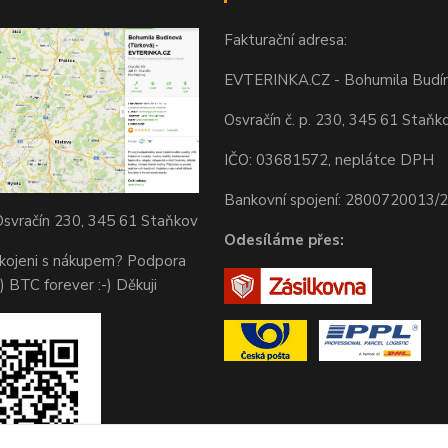
Fakturační adresa:
EVTERINKA.CZ - Bohumila Budí
Osvračín č. p. 230, 345 61 Staňk
IČO: 03681572, neplátce DPH
Bankovní spojení: 2800720013/
svračín 230, 345 61 Staňkov
Odesíláme přes:
okojeni s nákupem? Podpora
) BTC forever :-) Děkuji