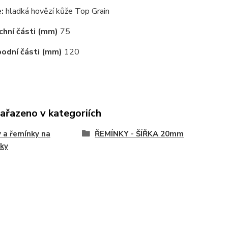
:
hladká hovězí kůže Top Grain
chní části (mm)
75
odní části (mm)
120
zařazeno v kategoriích
 a řemínky na
ŘEMÍNKY - ŠÍŘKA 20mm
ky