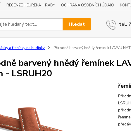
Í
RECENZE HEUREKA + RADY
OCHRANA OSOBNÍCH ÚDAJŮ
KONT
Hledat
tel. 
ásky a řemínky na hodinky
Přírodně barvený hnědý řemínek LAVVU NAT
odně barvený hnědý řemínek L
n - LSRUH20
řemí
Přírod
LSRUH2
přírod
řemíne
předáv