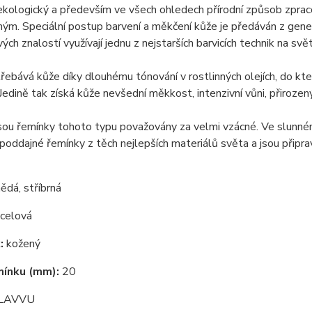
 ekologický a především ve všech ohledech přírodní způsob zprac
ým. Speciální postup barvení a měkčení kůže je předáván z gene
ých znalostí využívají jednu z nejstarších barvicích technik na svě
řebává kůže díky dlouhému tónování v rostlinných olejích, do kte
 Jedině tak získá kůže nevšední měkkost, intenzivní vůni, přirozen
ou řemínky tohoto typu považovány za velmi vzácné. Ve slunném Š
poddajné řemínky z těch nejlepších materiálů světa a jsou připr
ědá, stříbrná
celová
:
kožený
mínku (mm):
20
LAVVU