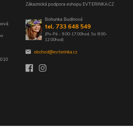
Zákaznická podpora eshopu EVTERINKA.CZ
Bohunka Budínová
nová
tel. 733 648 549
(Po-Pá - 9:00-17:00hod, So 8:00-
ov
12:00hod)
obchod@evterinka.cz
2010