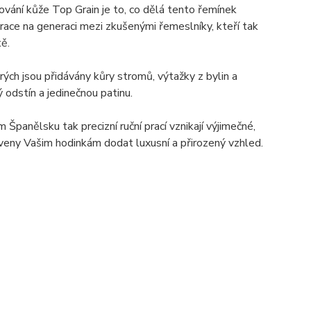
ování kůže Top Grain je to, co dělá tento řemínek
race na generaci mezi zkušenými řemeslníky, kteří tak
tě.
rých jsou přidávány kůry stromů, výtažky z bylin a
ý odstín a jedinečnou patinu.
panělsku tak precizní ruční prací vznikají výjimečné,
aveny Vašim hodinkám dodat luxusní a přirozený vzhled.