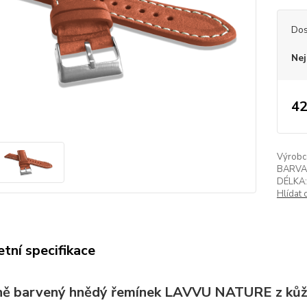
Dos
Nej
42
Výrobc
BARVA
DÉLKA:
Hlídat 
tní specifikace
ně barvený hnědý řemínek LAVVU NATURE z kůž