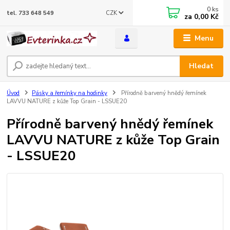
0
ks
CZK
tel. 733 648 549
za
0,00 Kč
Menu
Hledat
Úvod
Pásky a řemínky na hodinky
Přírodně barvený hnědý řemínek
LAVVU NATURE z kůže Top Grain - LSSUE20
Přírodně barvený hnědý řemínek
LAVVU NATURE z kůže Top Grain
- LSSUE20