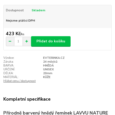
Dostupnost
Skladem
Nejsme plátci DPH
423 Kč
/
ks
Přidat do košíku
Výrobce:
EVTERINKA.CZ
Záruka:
24 měsíců
BARVA:
HNĚDÁ
URČENÍ:
UNISEX
DÉLKA:
20mm
MATERIÁL:
KŮŽE
Hlídat cenu / dostupnost
Kompletní specifikace
Přírodně barvený hnědý řemínek LAVVU NATURE