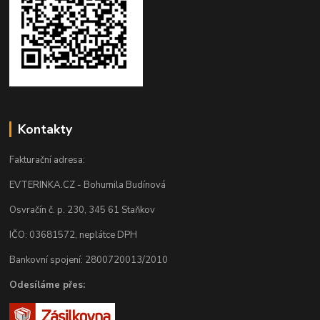
Kontakty
Fakturační adresa:
EVTERINKA.CZ - Bohumila Budínová
Osvračín č. p. 230, 345 61 Staňkov
IČO: 03681572, neplátce DPH
Bankovní spojení: 2800720013/2010
Odesíláme přes: