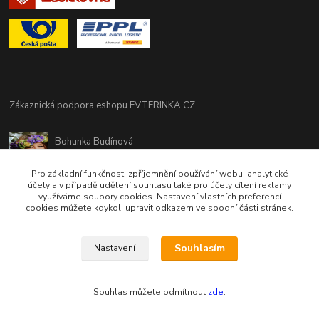
Zákaznická podpora eshopu EVTERINKA.CZ
Bohunka Budínová
tel. 733 648 549
(Po-Pá - 9:00-17:00hod, So 8:00-12:00hod)
Pro základní funkčnost, zpříjemnění používání webu, analytické
účely a v případě udělení souhlasu také pro účely cílení reklamy
využíváme soubory cookies. Nastavení vlastních preferencí
obchod@evterinka.cz
cookies můžete kdykoli upravit odkazem ve spodní části stránek.
Souhlasím
Nastavení
Souhlas můžete odmítnout
zde
.
Vytvořeno na
Eshop-rychle.cz