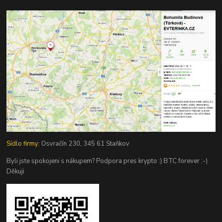
Sídlo firmy:
Osvračín 230, 345 61 Staňkov
Byli jste spokojeni s nákupem? Podpora pres krypto :) BTC forever :-)
Děkuji