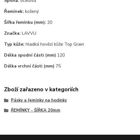
Spona:
ocelová
Řemínek:
kožený
Šířka řemínku (mm):
20
Značka:
LAVVU
Typ kůže:
hladká hovězí kůže Top Grain
Délka spodní části (mm)
120
Délka vrchní části (mm)
75
Zboží zařazeno v kategoriích
Pásky a řemínky na hodinky
ŘEMÍNKY - ŠÍŘKA 20mm