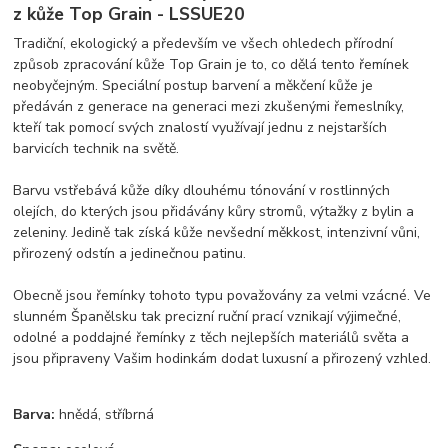
z kůže Top Grain - LSSUE20
Tradiční, ekologický a především ve všech ohledech přírodní
způsob zpracování kůže Top Grain je to, co dělá tento řemínek
neobyčejným. Speciální postup barvení a měkčení kůže je
předáván z generace na generaci mezi zkušenými řemeslníky,
kteří tak pomocí svých znalostí využívají jednu z nejstarších
barvicích technik na světě.
Barvu vstřebává kůže díky dlouhému tónování v rostlinných
olejích, do kterých jsou přidávány kůry stromů, výtažky z bylin a
zeleniny. Jedině tak získá kůže nevšední měkkost, intenzivní vůni,
přirozený odstín a jedinečnou patinu.
Obecně jsou řemínky tohoto typu považovány za velmi vzácné. Ve
slunném Španělsku tak precizní ruční prací vznikají výjimečné,
odolné a poddajné řemínky z těch nejlepších materiálů světa a
jsou připraveny Vašim hodinkám dodat luxusní a přirozený vzhled.
Barva:
hnědá, stříbrná