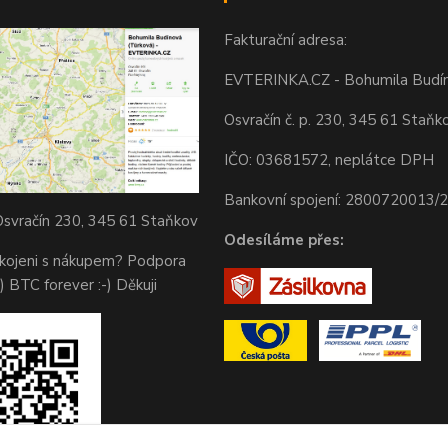
Fakturační adresa:
EVTERINKA.CZ - Bohumila Budí
Osvračín č. p. 230, 345 61 Staňk
IČO: 03681572, neplátce DPH
Bankovní spojení: 2800720013/
svračín 230, 345 61 Staňkov
Odesíláme přes:
okojeni s nákupem? Podpora
) BTC forever :-) Děkuji