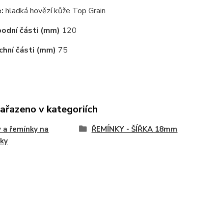
:
hladká hovězí kůže Top Grain
odní části (mm)
120
chní části (mm)
75
zařazeno v kategoriích
 a řemínky na
ŘEMÍNKY - ŠÍŘKA 18mm
ky