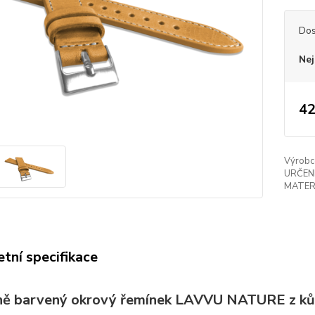
Dos
Nej
42
Výrobc
URČENÍ
MATER
tní specifikace
ně barvený okrový řemínek LAVVU NATURE z ků