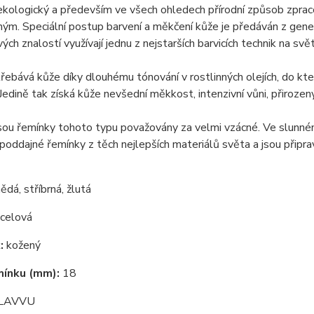
 ekologický a především ve všech ohledech přírodní způsob zprac
ým. Speciální postup barvení a měkčení kůže je předáván z gene
ých znalostí využívají jednu z nejstarších barvicích technik na svě
řebává kůže díky dlouhému tónování v rostlinných olejích, do kte
 Jedině tak získá kůže nevšední měkkost, intenzivní vůni, přirozen
ou řemínky tohoto typu považovány za velmi vzácné. Ve slunném Š
poddajné řemínky z těch nejlepších materiálů světa a jsou připr
ědá, stříbrná, žlutá
celová
:
kožený
mínku (mm):
18
LAVVU