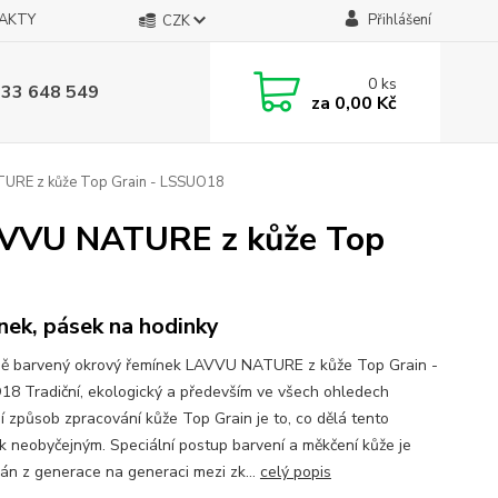
AKTY
Přihlášení
CZK
0
ks
733 648 549
za
0,00 Kč
TURE z kůže Top Grain - LSSUO18
LAVVU NATURE z kůže Top
nek, pásek na hodinky
ně barvený okrový řemínek LAVVU NATURE z kůže Top Grain -
8 Tradiční, ekologický a především ve všech ohledech
ní způsob zpracování kůže Top Grain je to, co dělá tento
k neobyčejným. Speciální postup barvení a měkčení kůže je
án z generace na generaci mezi zk...
celý popis