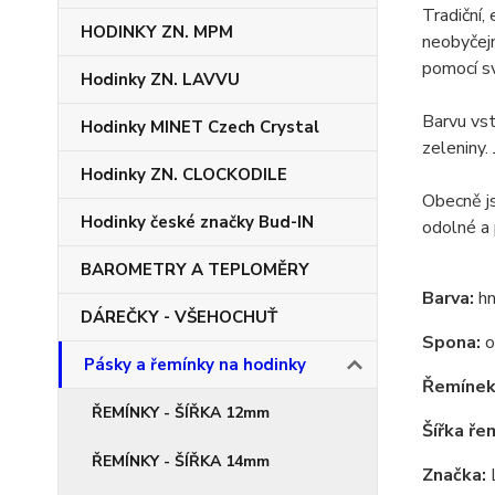
Tradiční,
HODINKY ZN. MPM
neobyčejn
pomocí sv
Hodinky ZN. LAVVU
Barvu vst
Hodinky MINET Czech Crystal
zeleniny.
Hodinky ZN. CLOCKODILE
Obecně js
Hodinky české značky Bud-IN
odolné a 
BAROMETRY A TEPLOMĚRY
Barva:
hn
DÁREČKY - VŠEHOCHUŤ
Spona:
o
Pásky a řemínky na hodinky
Řemínek
ŘEMÍNKY - ŠÍŘKA 12mm
Šířka ře
ŘEMÍNKY - ŠÍŘKA 14mm
Značka: