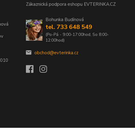
Zákaznická podpora eshopu EVTERINKA.CZ
Bohunka Budínová
nová
tel. 733 648 549
(Po-Pá - 9:00-17:00hod, So 8:00-
ov
12:00hod)
obchod@evterinka.cz
2010