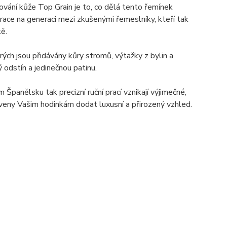
ování kůže Top Grain je to, co dělá tento řemínek
race na generaci mezi zkušenými řemeslníky, kteří tak
tě.
rých jsou přidávány kůry stromů, výtažky z bylin a
ý odstín a jedinečnou patinu.
panělsku tak precizní ruční prací vznikají výjimečné,
aveny Vašim hodinkám dodat luxusní a přirozený vzhled.