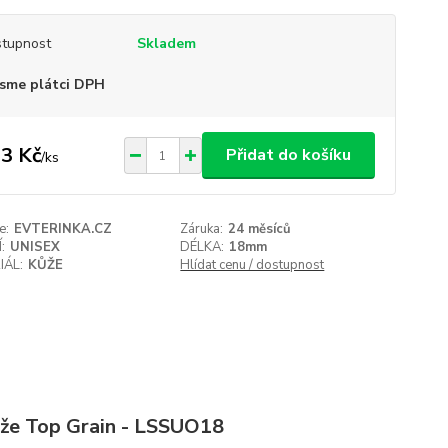
tupnost
Skladem
sme plátci DPH
3 Kč
Přidat do košíku
/
ks
e:
EVTERINKA.CZ
Záruka:
24 měsíců
:
UNISEX
DÉLKA:
18mm
IÁL:
KŮŽE
Hlídat cenu / dostupnost
že Top Grain - LSSUO18