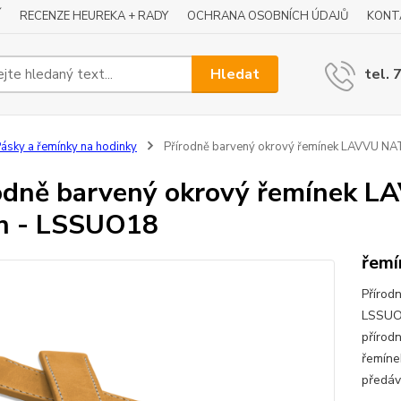
Í
RECENZE HEUREKA + RADY
OCHRANA OSOBNÍCH ÚDAJŮ
KONT
Hledat
tel. 
ásky a řemínky na hodinky
Přírodně barvený okrový řemínek LAVVU NA
odně barvený okrový řemínek 
n - LSSUO18
řemí
Přírod
LSSUO1
přírod
řemíne
předáv