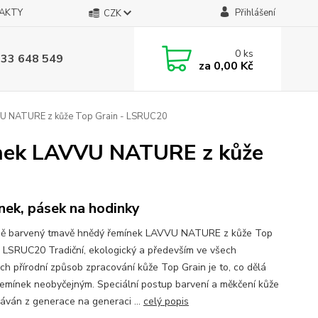
AKTY
Přihlášení
CZK
0
ks
733 648 549
za
0,00 Kč
VU NATURE z kůže Top Grain - LSRUC20
ínek LAVVU NATURE z kůže
nek, pásek na hodinky
ně barvený tmavě hnědý řemínek LAVVU NATURE z kůže Top
- LSRUC20 Tradiční, ekologický a především ve všech
ch přírodní způsob zpracování kůže Top Grain je to, co dělá
řemínek neobyčejným. Speciální postup barvení a měkčení kůže
dáván z generace na generaci ...
celý popis