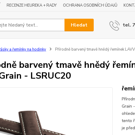
Í
RECENZE HEUREKA + RADY
OCHRANA OSOBNÍCH ÚDAJŮ
KONT
Hledat
tel. 
ásky a řemínky na hodinky
Přírodně barvený tmavě hnědý řemínek LAV
odně barvený tmavě hnědý řem
Grain - LSRUC20
řemí
Přírod
Grain 
ohlede
tento 
je pře