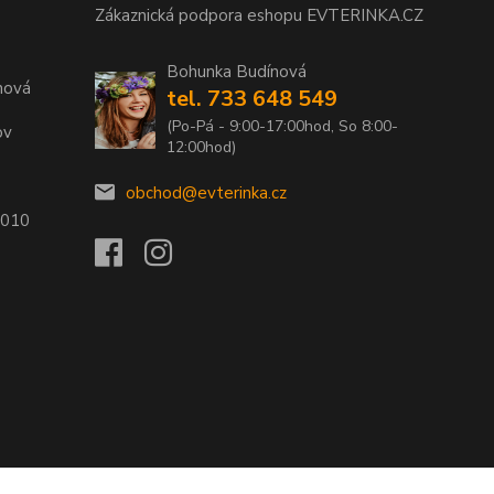
Zákaznická podpora eshopu EVTERINKA.CZ
Bohunka Budínová
nová
tel. 733 648 549
(Po-Pá - 9:00-17:00hod, So 8:00-
ov
12:00hod)
obchod@evterinka.cz
2010