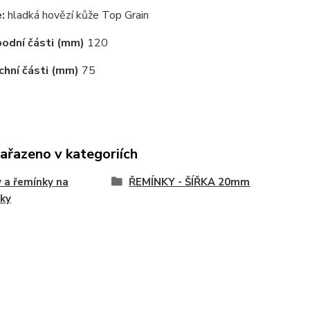
:
hladká hovězí kůže Top Grain
odní části (mm)
120
chní části (mm)
75
zařazeno v kategoriích
 a řemínky na
ŘEMÍNKY - ŠÍŘKA 20mm
ky