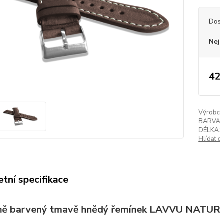
Dos
Nej
42
Výrobc
BARVA
DÉLKA:
Hlídat 
tní specifikace
ně barvený tmavě hnědý řemínek LAVVU NATURE