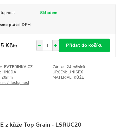
tupnost
Skladem
sme plátci DPH
5 Kč
Přidat do košíku
/
ks
e:
EVTERINKA.CZ
Záruka:
24 měsíců
:
HNĚDÁ
URČENÍ:
UNISEX
20mm
MATERIÁL:
KŮŽE
cenu / dostupnost
 z kůže Top Grain - LSRUC20