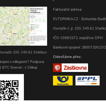
Fakturační adresa:
EVTERINKA.CZ - Bohumila Budí
Osvračín č. p. 230, 345 61 Staňk
IČO: 03681572, neplátce DPH
Bankovní spojení: 2800720013/
svračín 230, 345 61 Staňkov
Odesíláme přes:
okojeni s nákupem? Podpora
) BTC forever :-) Děkuji