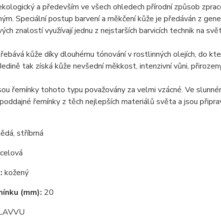
 ekologický a především ve všech ohledech přírodní způsob zprac
ým. Speciální postup barvení a měkčení kůže je předáván z gene
ých znalostí využívají jednu z nejstarších barvicích technik na svě
řebává kůže díky dlouhému tónování v rostlinných olejích, do kte
 Jedině tak získá kůže nevšední měkkost, intenzivní vůni, přirozen
ou řemínky tohoto typu považovány za velmi vzácné. Ve slunném Š
poddajné řemínky z těch nejlepších materiálů světa a jsou připr
ědá, stříbrná
celová
:
kožený
mínku (mm):
20
LAVVU