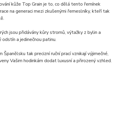
ování kůže Top Grain je to, co dělá tento řemínek
race na generaci mezi zkušenými řemeslníky, kteří tak
tě.
rých jsou přidávány kůry stromů, výtažky z bylin a
ý odstín a jedinečnou patinu.
panělsku tak precizní ruční prací vznikají výjimečné,
aveny Vašim hodinkám dodat luxusní a přirozený vzhled.