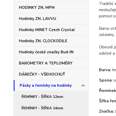
Tradiční,
HODINKY ZN. MPM
neobyčejn
pomocí sv
Hodinky ZN. LAVVU
Barvu vst
Hodinky MINET Czech Crystal
zeleniny.
Hodinky ZN. CLOCKODILE
Obecně js
Hodinky české značky Bud-IN
odolné a 
BAROMETRY A TEPLOMĚRY
Barva:
hn
DÁREČKY - VŠEHOCHUŤ
Spona:
o
Pásky a řemínky na hodinky
Řemínek
ŘEMÍNKY - ŠÍŘKA 12mm
Šířka ře
ŘEMÍNKY - ŠÍŘKA 14mm
Značka: