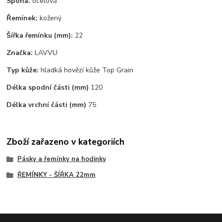
Spona:
ocelová
Řemínek:
kožený
Šířka řemínku (mm):
22
Značka:
LAVVU
Typ kůže:
hladká hovězí kůže Top Grain
Délka spodní části (mm)
120
Délka vrchní části (mm)
75
Zboží zařazeno v kategoriích
Pásky a řemínky na hodinky
ŘEMÍNKY - ŠÍŘKA 22mm