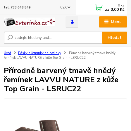
0
ks
CZK
tel. 733 648 549
za
0,00 Kč
Menu
Hledat
Úvod
Pásky a řemínky na hodinky
Přírodně barvený tmavě hnědý
řemínek LAVVU NATURE z kůže Top Grain - LSRUC22
Přírodně barvený tmavě hnědý
řemínek LAVVU NATURE z kůže
Top Grain - LSRUC22