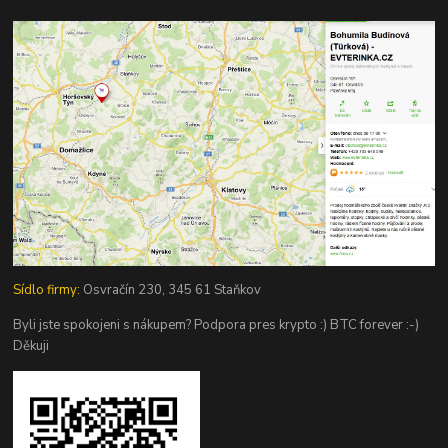
Sídlo firmy:
Osvračín 230, 345 61 Staňkov
Byli jste spokojeni s nákupem? Podpora pres krypto :) BTC forever :-)
Děkuji