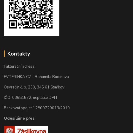
Kontakty
Fakturační adresa:
EVTERINKA.CZ - Bohumila Budínová
Osvračín č. p. 230, 345 61 Staňkov
IČO: 03681572, neplátce DPH
Bankovní spojení: 2800720013/2010
Odesíláme přes: