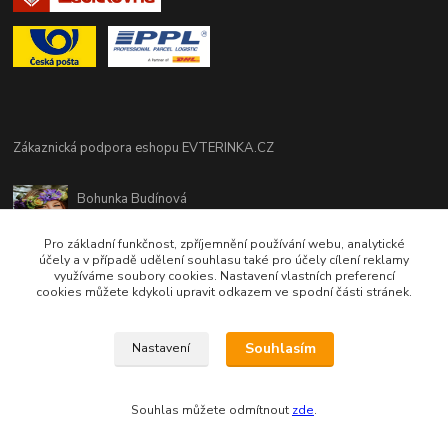
Zákaznická podpora eshopu EVTERINKA.CZ
Bohunka Budínová
tel. 733 648 549
(Po-Pá - 9:00-17:00hod, So 8:00-12:00hod)
Pro základní funkčnost, zpříjemnění používání webu, analytické
účely a v případě udělení souhlasu také pro účely cílení reklamy
využíváme soubory cookies. Nastavení vlastních preferencí
obchod@evterinka.cz
cookies můžete kdykoli upravit odkazem ve spodní části stránek.
Souhlasím
Nastavení
Souhlas můžete odmítnout
zde
.
Vytvořeno na
Eshop-rychle.cz