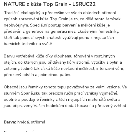
NATURE z kůže Top Grain - LSRUC22
Tradiční, ekologický a především ve všech ohledech přírodní
způsob zpracování kůže Top Grain je to, co dělá tento řemínek
neobyčejným. Speciální postup barvení a měkčení kůže je
předáván z generace na generaci mezi zkušenými řemeslníky,
kteří tak pomocí svých znalostí využívají jednu z nejstarších
barvicích technik na světě.
Barvu vstřebává kůže díky dlouhému tónování v rostlinných
olejích, do kterých jsou přidávány kůry stromů, výtažky z bylin a
zeleniny. Jedině tak získá kůže nevšední měkkost, intenzivní vůni,
přirozený odstín a jedinečnou patinu.
Obecně jsou řemínky tohoto typu považovány za velmi vzácné. Ve
slunném Španělsku tak precizní ruční prací vznikají výjimečné,
odolné a poddajné řemínky z těch nejlepších materiálů světa a
jsou připraveny Vašim hodinkám dodat luxusní a přirozený vzhled.
Barva:
hnědá, stříbrná