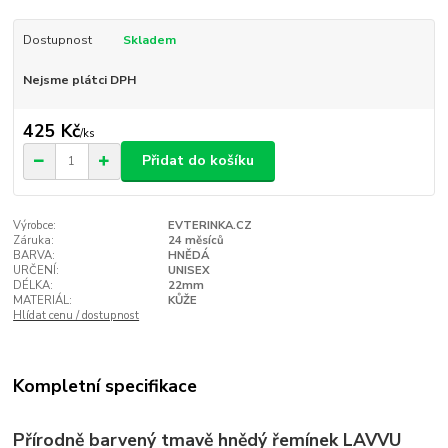
Dostupnost
Skladem
Nejsme plátci DPH
425 Kč
/
ks
Přidat do košíku
Výrobce:
EVTERINKA.CZ
Záruka:
24 měsíců
BARVA:
HNĚDÁ
URČENÍ:
UNISEX
DÉLKA:
22mm
MATERIÁL:
KŮŽE
Hlídat cenu / dostupnost
Kompletní specifikace
Přírodně barvený tmavě hnědý řemínek LAVVU