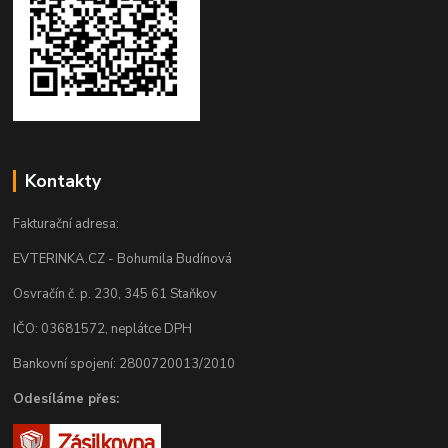
Kontakty
Fakturační adresa:
EVTERINKA.CZ - Bohumila Budínová
Osvračín č. p. 230, 345 61 Staňkov
IČO: 03681572, neplátce DPH
Bankovní spojení: 2800720013/2010
Odesíláme přes: