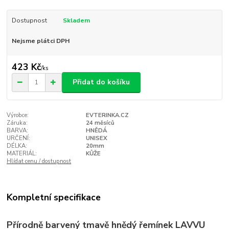
Dostupnost
Skladem
Nejsme plátci DPH
423 Kč
/
ks
Přidat do košíku
Výrobce:
EVTERINKA.CZ
Záruka:
24 měsíců
BARVA:
HNĚDÁ
URČENÍ:
UNISEX
DÉLKA:
20mm
MATERIÁL:
KŮŽE
Hlídat cenu / dostupnost
Kompletní specifikace
Přírodně barvený tmavě hnědý řemínek LAVVU