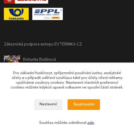
Zákaznická podpora eshopu EVTERINKA.CZ
Bohunka Budínová
tel. 733 648 549
(Po-Pá - 9:00-17:00hod, So 8:00-12:00hod)
Pro základní funkčnost, zpříjemnění používání webu, analytické
účely a v případě udělení souhlasu také pro účely cílení reklamy
využíváme soubory cookies. Nastavení vlastních preferencí
obchod@evterinka.cz
cookies můžete kdykoli upravit odkazem ve spodní části stránek.
Souhlasím
Nastavení
Souhlas můžete odmítnout
zde
.
Vytvořeno na
Eshop-rychle.cz