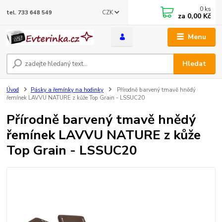
0
ks
CZK
tel. 733 648 549
za
0,00 Kč
Menu
Hledat
Úvod
Pásky a řemínky na hodinky
Přírodně barvený tmavě hnědý
řemínek LAVVU NATURE z kůže Top Grain - LSSUC20
Přírodně barvený tmavě hnědý
řemínek LAVVU NATURE z kůže
Top Grain - LSSUC20