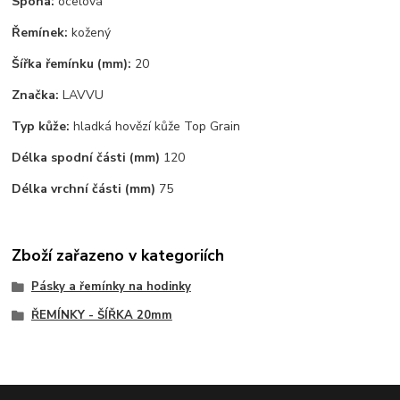
Spona:
ocelová
Řemínek:
kožený
Šířka řemínku (mm):
20
Značka:
LAVVU
Typ kůže:
hladká hovězí kůže Top Grain
Délka spodní části (mm)
120
Délka vrchní části (mm)
75
Zboží zařazeno v kategoriích
Pásky a řemínky na hodinky
ŘEMÍNKY - ŠÍŘKA 20mm