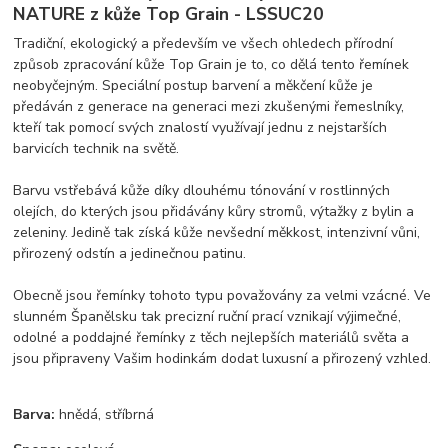
NATURE z kůže Top Grain - LSSUC20
Tradiční, ekologický a především ve všech ohledech přírodní
způsob zpracování kůže Top Grain je to, co dělá tento řemínek
neobyčejným. Speciální postup barvení a měkčení kůže je
předáván z generace na generaci mezi zkušenými řemeslníky,
kteří tak pomocí svých znalostí využívají jednu z nejstarších
barvicích technik na světě.
Barvu vstřebává kůže díky dlouhému tónování v rostlinných
olejích, do kterých jsou přidávány kůry stromů, výtažky z bylin a
zeleniny. Jedině tak získá kůže nevšední měkkost, intenzivní vůni,
přirozený odstín a jedinečnou patinu.
Obecně jsou řemínky tohoto typu považovány za velmi vzácné. Ve
slunném Španělsku tak precizní ruční prací vznikají výjimečné,
odolné a poddajné řemínky z těch nejlepších materiálů světa a
jsou připraveny Vašim hodinkám dodat luxusní a přirozený vzhled.
Barva:
hnědá, stříbrná