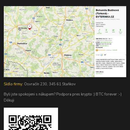
Sídlo firmy:
Osvračín 230, 345 61 Staňkov
Byli jste spokojeni s nákupem? Podpora pres krypto :) BTC forever :-)
Děkuji