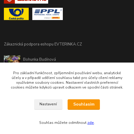
Zákaznická podpora eshopu EVTERINKA.CZ
Bohunka Budínová
tel. 733 648 549
(Po-Pá - 9:00-17:00hod, So 8:00-12:00hod)
Pro základní funkčnost, zpříjemnění používání webu, analytické
účely a v případě udělení souhlasu také pro účely cílení reklamy
využíváme soubory cookies. Nastavení vlastních preferencí
obchod@evterinka.cz
cookies můžete kdykoli upravit odkazem ve spodní části stránek.
Souhlasím
Nastavení
Souhlas můžete odmítnout
zde
.
Vytvořeno na
Eshop-rychle.cz