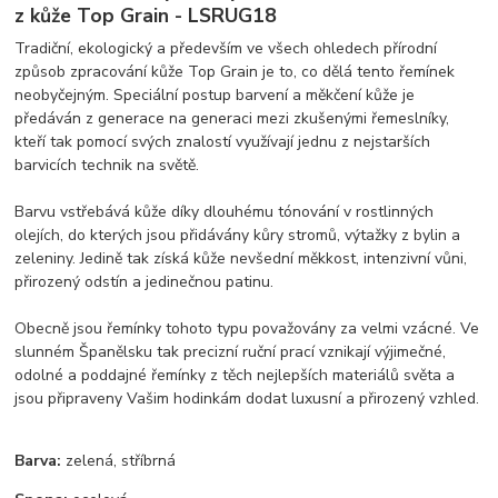
z kůže Top Grain - LSRUG18
Tradiční, ekologický a především ve všech ohledech přírodní
způsob zpracování kůže Top Grain je to, co dělá tento řemínek
neobyčejným. Speciální postup barvení a měkčení kůže je
předáván z generace na generaci mezi zkušenými řemeslníky,
kteří tak pomocí svých znalostí využívají jednu z nejstarších
barvicích technik na světě.
Barvu vstřebává kůže díky dlouhému tónování v rostlinných
olejích, do kterých jsou přidávány kůry stromů, výtažky z bylin a
zeleniny. Jedině tak získá kůže nevšední měkkost, intenzivní vůni,
přirozený odstín a jedinečnou patinu.
Obecně jsou řemínky tohoto typu považovány za velmi vzácné. Ve
slunném Španělsku tak precizní ruční prací vznikají výjimečné,
odolné a poddajné řemínky z těch nejlepších materiálů světa a
jsou připraveny Vašim hodinkám dodat luxusní a přirozený vzhled.
Barva:
zelená, stříbrná