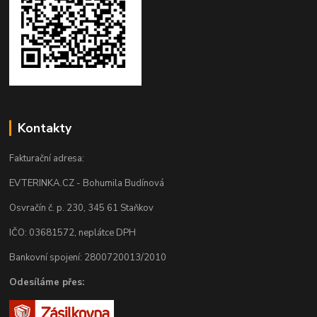
Kontakty
Fakturační adresa:
EVTERINKA.CZ - Bohumila Budínová
Osvračín č. p. 230, 345 61 Staňkov
IČO: 03681572, neplátce DPH
Bankovní spojení: 2800720013/2010
Odesíláme přes: