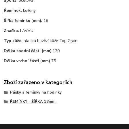
Spona:
ocelová
Řemínek:
kožený
Šířka řemínku (mm):
18
Značka:
LAVVU
Typ kůže:
hladká hovězí kůže Top Grain
Délka spodní části (mm)
120
Délka vrchní části (mm)
75
Zboží zařazeno v kategoriích
Pásky a řemínky na hodinky
ŘEMÍNKY - ŠÍŘKA 18mm