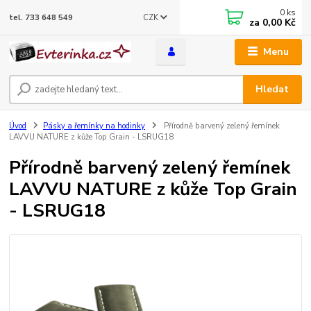
0
ks
CZK
tel. 733 648 549
za
0,00 Kč
Menu
Hledat
Úvod
Pásky a řemínky na hodinky
Přírodně barvený zelený řemínek
LAVVU NATURE z kůže Top Grain - LSRUG18
Přírodně barvený zelený řemínek
LAVVU NATURE z kůže Top Grain
- LSRUG18