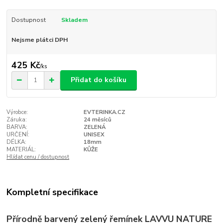
Dostupnost
Skladem
Nejsme plátci DPH
425 Kč
/
ks
Přidat do košíku
Výrobce:
EVTERINKA.CZ
Záruka:
24 měsíců
BARVA:
ZELENÁ
URČENÍ:
UNISEX
DÉLKA:
18mm
MATERIÁL:
KŮŽE
Hlídat cenu / dostupnost
Kompletní specifikace
Přírodně barvený zelený řemínek LAVVU NATURE