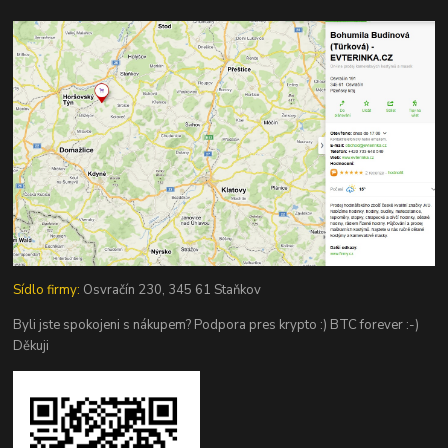
Sídlo firmy:
Osvračín 230, 345 61 Staňkov
Byli jste spokojeni s nákupem? Podpora pres krypto :) BTC forever :-)
Děkuji