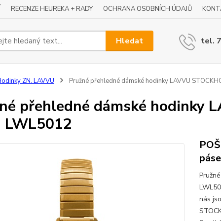
Í
RECENZE HEUREKA + RADY
OCHRANA OSOBNÍCH ÚDAJŮ
KONT
Hledat
tel. 
odinky ZN. LAVVU
Pružné přehledné dámské hodinky LAVVU STOCKH
žné přehledné dámské hodink
d LWL5012
POŠ
páse
Pružn
LWL501
nás js
STOCK