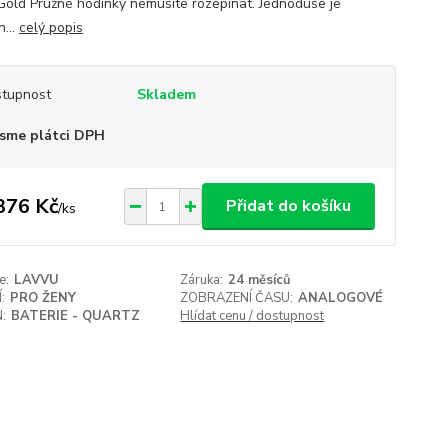
Gold Pružné hodinky nemusíte rozepínat. Jednoduše je
n...
celý popis
tupnost
Skladem
sme plátci DPH
376 Kč
Přidat do košíku
/
ks
e:
LAVVU
Záruka:
24 měsíců
:
PRO ŽENY
ZOBRAZENÍ ČASU:
ANALOGOVÉ
:
BATERIE - QUARTZ
Hlídat cenu / dostupnost