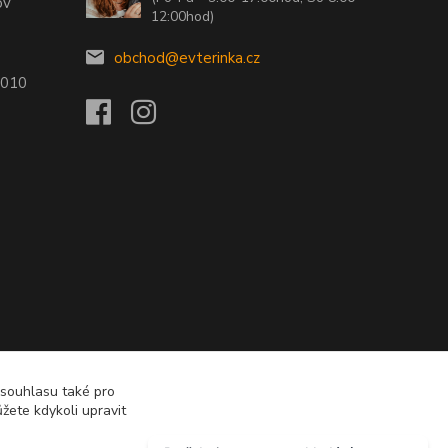
ov
12:00hod)
obchod@evterinka.cz
2010
 souhlasu také pro
žete kdykoli upravit