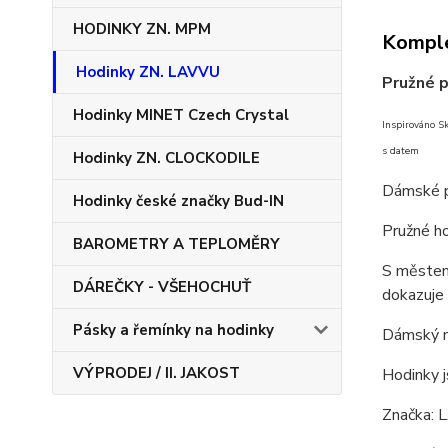
HODINKY ZN. MPM
Komple
Hodinky ZN. LAVVU
Pružné 
Hodinky MINET Czech Crystal
Inspirováno S
s datem
Hodinky ZN. CLOCKODILE
Dámské 
Hodinky české značky Bud-IN
Pružné ho
BAROMETRY A TEPLOMĚRY
S městem 
DÁREČKY - VŠEHOCHUŤ
dokazuje 
Pásky a řemínky na hodinky
Dámský m
VÝPRODEJ / II. JAKOST
Hodinky j
Značka: