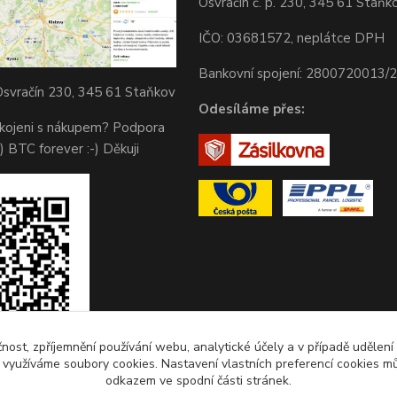
Osvračín č. p. 230, 345 61 Staňk
IČO: 03681572, neplátce DPH
Bankovní spojení: 2800720013/
svračín 230, 345 61 Staňkov
Odesíláme přes:
okojeni s nákupem? Podpora
) BTC forever :-) Děkuji
čnost, zpříjemnění používání webu, analytické účely a v případě udělení
y využíváme soubory cookies. Nastavení vlastních preferencí cookies mů
odkazem ve spodní části stránek.