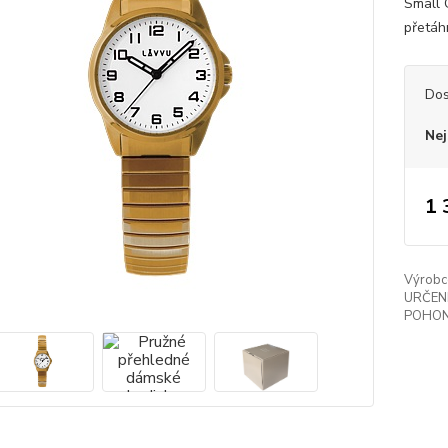
Small 
přetáh
Dos
Nej
1 
Výrobc
URČENÍ
POHON