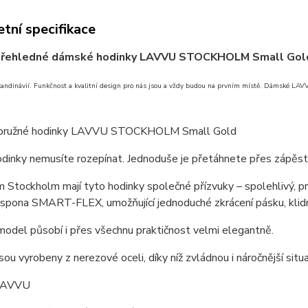
tní specifikace
přehledné dámské hodinky LAVVU STOCKHOLM Small Go
kandinávií.
Funkčnost a kvalitní design pro nás jsou a vždy budou na prvním místě.
Dámské LAV
pružné hodinky LAVVU STOCKHOLM Small Gold
dinky nemusíte rozepínat. Jednoduše je přetáhnete přes zápěstí,
Stockholm mají tyto hodinky společné přízvuky – spolehlivý, praktic
spona SMART-FLEX, umožňující jednoduché zkrácení pásku, klidně
odel působí i přes všechnu praktičnost velmi elegantně.
sou vyrobeny z nerezové oceli, díky níž zvládnou i náročnější situ
 LAVVU