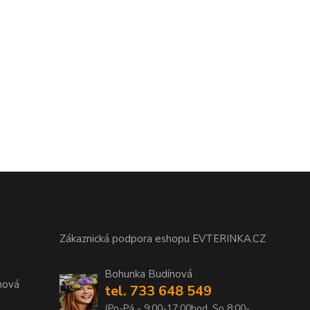
Zákaznická podpora eshopu EVTERINKA.CZ
Bohunka Budínová
nová
tel. 733 648 549
(Po-Pá - 9:00-17:00hod, So 8:00-