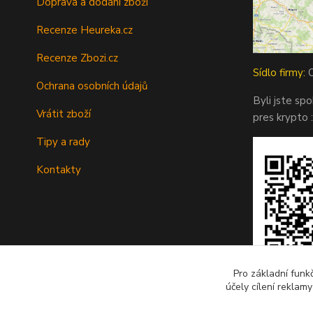
Doprava a dodání zboží
Recenze Heureka.cz
Recenze Zbozi.cz
Sídlo firmy:
O
Ochrana osobních údajů
Byli jste sp
Vrátit zboží
pres krypto :
Tipy a rady
Kontakty
Pro základní funk
účely cílení reklam