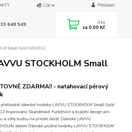
AKTY
Přihlášení
CZK
0
ks
733 648 549
za
0,00 Kč
OLM Small Gold LWL5012
y LAVVU STOCKHOLM Small
TOVNÉ ZDARMA!! - natahovací pérový
k
é přehledné dámské hodinky LAVVU STOCKHOLM Small Gold
2 Inspirováno Skandinávií. Funkčnost a kvalitní design pro
ou a vždy budou na prvním místě. Dámské LAVVU
HOLMs datem Dámské pružné hodinky LAVVU STOCKHOLM