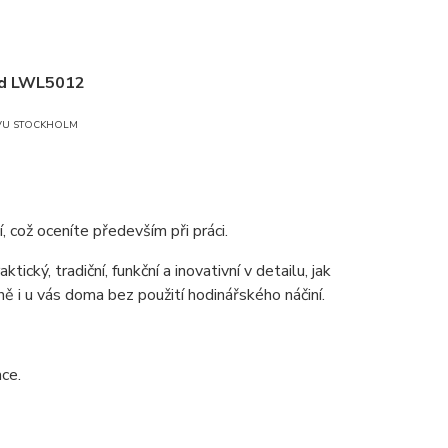
ld LWL5012
VU STOCKHOLM
 což oceníte především při práci.
ký, tradiční, funkční a inovativní v detailu, jak
 i u vás doma bez použití hodinářského náčiní.
ace.