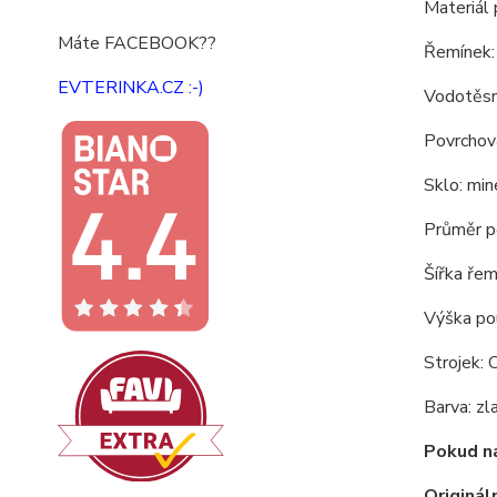
Materiál 
Máte FACEBOOK??
Řemínek:
EVTERINKA.CZ :-)
Vodotěs
Povrchová
Sklo: min
Průměr p
Šířka ře
Výška po
Strojek: 
Barva: zla
Pokud n
Originá