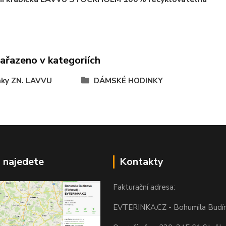
zařazeno v kategoriích
nky ZN. LAVVU
DÁMSKÉ HODINKY
 najedete
Kontakty
Fakturační adresa:
EVTERINKA.CZ - Bohumila Budí