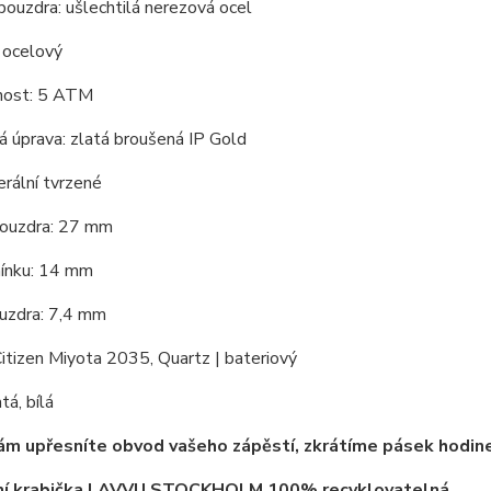
pouzdra: ušlechtilá nerezová ocel
 ocelový
nost: 5 ATM
 úprava: zlatá broušená IP Gold
erální tvrzené
ouzdra: 27 mm
mínku: 14 mm
uzdra: 7,4 mm
Citizen Miyota 2035, Quartz | bateriový
tá, bílá
ám upřesníte obvod vašeho zápěstí, zkrátíme pásek hodin
lní krabička LAVVU STOCKHOLM
100% recyklovatelná