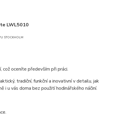
ite LWL5010
VU STOCKHOLM
 což oceníte především při práci.
ký, tradiční, funkční a inovativní v detailu, jak
 i u vás doma bez použití hodinářského náčiní.
ace.