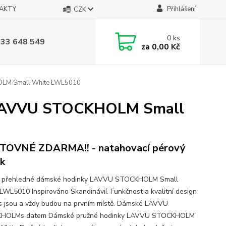
AKTY
Přihlášení
CZK
0
ks
733 648 549
za
0,00 Kč
OLM Small White LWL5010
y LAVVU STOCKHOLM Small
TOVNÉ ZDARMA!! - natahovací pérový
k
é přehledné dámské hodinky LAVVU STOCKHOLM Small
LWL5010 Inspirováno Skandinávií. Funkčnost a kvalitní design
s jsou a vždy budou na prvním místě. Dámské LAVVU
HOLMs datem Dámské pružné hodinky LAVVU STOCKHOLM