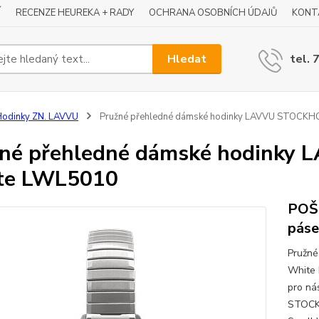
Í
RECENZE HEUREKA + RADY
OCHRANA OSOBNÍCH ÚDAJŮ
KONT
Hledat
tel. 
odinky ZN. LAVVU
Pružné přehledné dámské hodinky LAVVU STOCKH
žné přehledné dámské hodink
te LWL5010
POŠ
páse
Pružn
White 
pro ná
STOCK