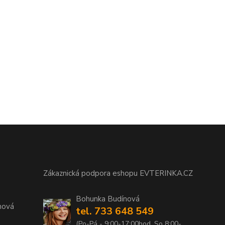
Zákaznická podpora eshopu EVTERINKA.CZ
Bohunka Budínová
nová
tel. 733 648 549
(Po-Pá - 9:00-17:00hod, So 8:00-