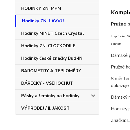
HODINKY ZN. MPM
Komple
Hodinky ZN. LAVVU
Pružné 
Hodinky MINET Czech Crystal
Inspirováno S
s datem
Hodinky ZN. CLOCKODILE
Dámské 
Hodinky české značky Bud-IN
Pružné ho
BAROMETRY A TEPLOMĚRY
S městem 
DÁREČKY - VŠEHOCHUŤ
dokazuje 
Pásky a řemínky na hodinky
Dámský m
VÝPRODEJ / II. JAKOST
Hodinky j
Značka: