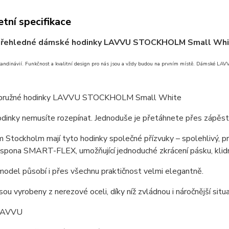
tní specifikace
přehledné dámské hodinky LAVVU STOCKHOLM Small Wh
kandinávií.
Funkčnost a kvalitní design pro nás jsou a vždy budou na prvním místě.
Dámské LAV
pružné hodinky LAVVU STOCKHOLM Small White
dinky nemusíte rozepínat. Jednoduše je přetáhnete přes zápěstí,
Stockholm mají tyto hodinky společné přízvuky – spolehlivý, praktic
spona SMART-FLEX, umožňující jednoduché zkrácení pásku, klidně
odel působí i přes všechnu praktičnost velmi elegantně.
sou vyrobeny z nerezové oceli, díky níž zvládnou i náročnější situ
 LAVVU