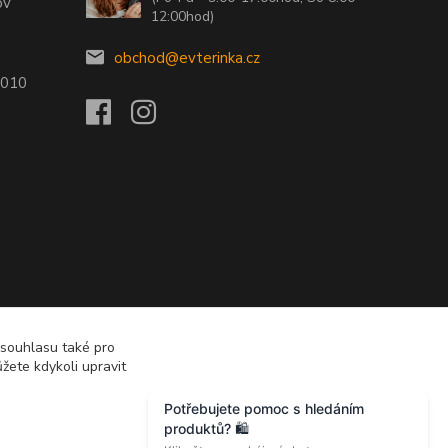
ov
12:00hod)
obchod@evterinka.cz
2010
 souhlasu také pro
žete kdykoli upravit