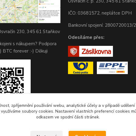
Osvračín č. p. 230, 345 61 Staňk
IČO: 03681572, neplátce DPH
Bankovní spojení: 2800720013/
svračín 230, 345 61 Staňkov
Odesíláme přes:
okojeni s nákupem? Podpora
) BTC forever :-) Děkuji
čnost, zpříjemnění používání webu, analytické účely a v případě udělení
y využíváme soubory cookies. Nastavení vlastních preferencí cookies mů
odkazem ve spodní části stránek.