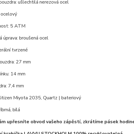
pouzdra: ušlechtilá nerezová ocel
 ocelový
nost: 5 ATM
á úprava: broušená ocel
erální tvrzené
ouzdra: 27 mm
mínku: 14 mm
dra: 7,4 mm
Citizen Miyota 2035, Quartz | bateriový
íbrná, bílá
ám upřesníte obvod vašeho zápěstí, zkrátíme pásek hodin
lní krabička LAVVU STOCKHOLM
100% recyklovatelná