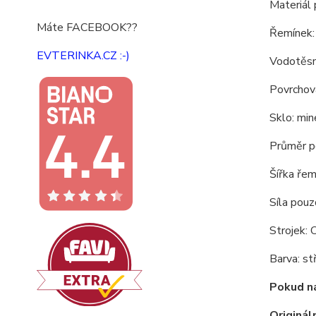
Materiál 
Máte FACEBOOK??
Řemínek:
EVTERINKA.CZ :-)
Vodotěs
Povrchov
Sklo: min
Průměr p
Šířka ře
Síla pouz
Strojek: 
Barva: stř
Pokud n
Originá