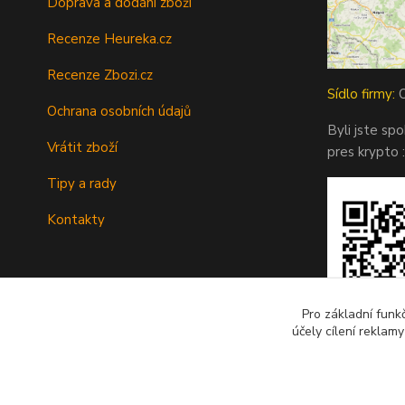
Doprava a dodání zboží
Recenze Heureka.cz
Recenze Zbozi.cz
Sídlo firmy:
O
Ochrana osobních údajů
Byli jste sp
Vrátit zboží
pres krypto :
Tipy a rady
Kontakty
Pro základní funk
účely cílení reklam