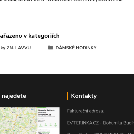
zařazeno v kategoriích
nky ZN. LAVVU
DÁMSKÉ HODINKY
 najedete
Kontakty
Fakturační adresa:
EVTERINKA.CZ - Bohumila Budí