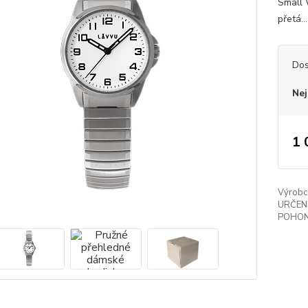
Small 
přetá..
Dos
Nej
1 
Výrobc
URČENÍ
POHON