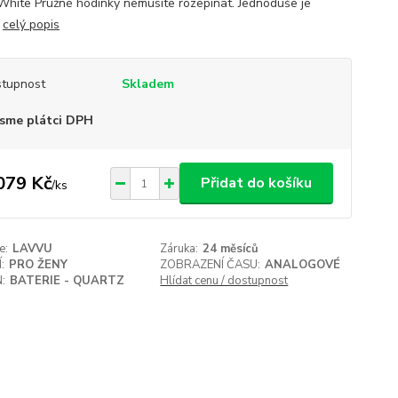
White Pružné hodinky nemusíte rozepínat. Jednoduše je
.
celý popis
tupnost
Skladem
sme plátci DPH
079 Kč
Přidat do košíku
/
ks
e:
LAVVU
Záruka:
24 měsíců
:
PRO ŽENY
ZOBRAZENÍ ČASU:
ANALOGOVÉ
:
BATERIE - QUARTZ
Hlídat cenu / dostupnost