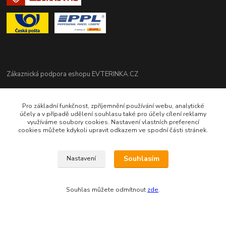
Zákaznická podpora eshopu EVTERINKA.CZ
Bohunka Budínová
Pro základní funkčnost, zpříjemnění používání webu, analytické
tel. 733 648 549
účely a v případě udělení souhlasu také pro účely cílení reklamy
(Po-Pá - 9:00-17:00hod, So 8:00-12:00hod)
využíváme soubory cookies. Nastavení vlastních preferencí
cookies můžete kdykoli upravit odkazem ve spodní části stránek.
obchod@evterinka.cz
Souhlasím
Nastavení
Souhlas můžete odmítnout
zde
.
Vytvořeno na
Eshop-rychle.cz