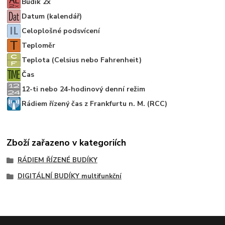
Budík 2x
Datum (kalendář)
Celoplošné podsvícení
Teploměr
Teplota (Celsius nebo Fahrenheit)
Čas
12-ti nebo 24-hodinový denní režim
Rádiem řízený čas z Frankfurtu n. M. (RCC)
Zboží zařazeno v kategoriích
RÁDIEM ŘÍZENÉ BUDÍKY
DIGITÁLNÍ BUDÍKY multifunkční