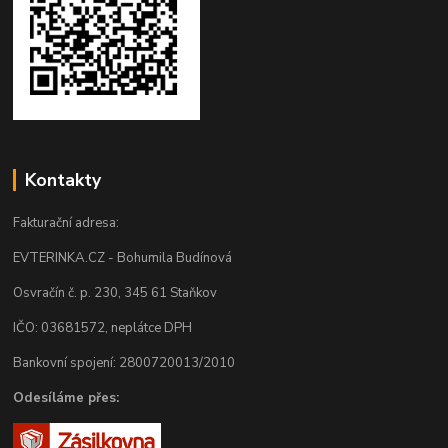
Kontakty
Fakturační adresa:
EVTERINKA.CZ - Bohumila Budínová
Osvračín č. p. 230, 345 61 Staňkov
IČO: 03681572, neplátce DPH
Bankovní spojení: 2800720013/2010
Odesíláme přes: