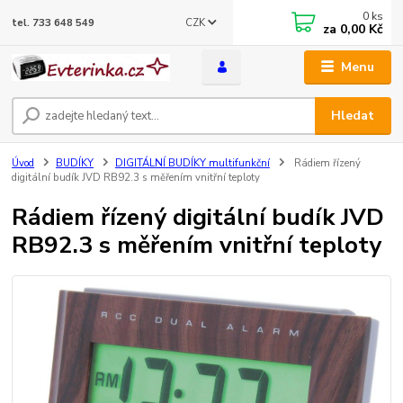
0
ks
CZK
tel. 733 648 549
za
0,00 Kč
Menu
Hledat
Úvod
BUDÍKY
DIGITÁLNÍ BUDÍKY multifunkční
Rádiem řízený
digitální budík JVD RB92.3 s měřením vnitřní teploty
Rádiem řízený digitální budík JVD
RB92.3 s měřením vnitřní teploty