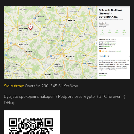
Sídlo firmy:
Osvračín 230, 345 61 Staňkov
Byli jste spokojeni s nákupem? Podpora pres krypto :) BTC forever :-)
Děkuji