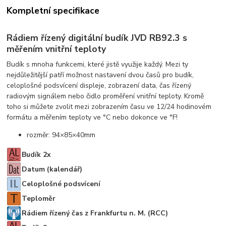
Kompletní specifikace
Rádiem řízený digitální budík JVD RB92.3 s
měřením vnitřní teploty
Budík s mnoha funkcemi, které jistě využije každý. Mezi ty
nejdůležitější patří možnost nastavení dvou časů pro budík,
celoplošné podsvícení displeje, zobrazení data, čas řízený
radiovým signálem nebo čidlo proměření vnitřní teploty. Kromě
toho si můžete zvolit mezi zobrazením času ve 12/24 hodinovém
formátu a měřením teploty ve °C nebo dokonce ve °F!
rozměr: 94×85×40mm
Budík 2x
Datum (kalendář)
Celoplošné podsvícení
Teploměr
Rádiem řízený čas z Frankfurtu n. M. (RCC)