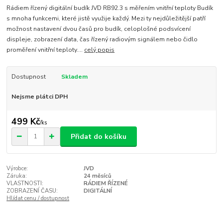
Rádiem řízený digitální budík JVD RB92.3 s měřením vnitřní teploty Budík
s mnoha funkcemi, které jistě využije každý. Mezi ty nejdůležitější patří
možnost nastavení dvou časů pro budík, celoplošné podsvícení
displeje, zobrazení data, čas řízený radiovým signálem nebo čidlo
proměření vnitřní teploty....
celý popis
Dostupnost
Skladem
Nejsme plátci DPH
499 Kč
/
ks
Přidat do košíku
Výrobce:
JVD
Záruka:
24 měsíců
VLASTNOSTI:
RÁDIEM ŘÍZENÉ
ZOBRAZENÍ ČASU:
DIGITÁLNÍ
Hlídat cenu / dostupnost