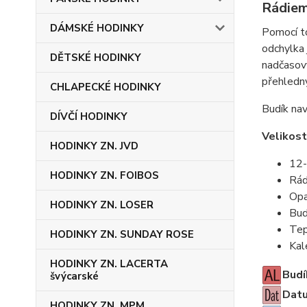
Rádiem
DÁMSKÉ HODINKY
Pomocí to
odchylka 
DĚTSKÉ HODINKY
nadčasový
přehledný
CHLAPECKÉ HODINKY
Budík nav
DÍVČÍ HODINKY
Velikost
HODINKY ZN. JVD
12-
HODINKY ZN. FOIBOS
Rád
Opa
HODINKY ZN. LOSER
Bud
Te
HODINKY ZN. SUNDAY ROSE
Kal
HODINKY ZN. LACERTA
Budí
švýcarské
Datu
HODINKY ZN. MPM