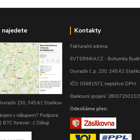
 najedete
Kontakty
Fakturační adresa:
EVTERINKA.CZ - Bohumila Budí
Osvračín č. p. 230, 345 61 Staňk
IČO: 03681572, neplátce DPH
Bankovní spojení: 2800720013/
svračín 230, 345 61 Staňkov
Odesíláme přes:
okojeni s nákupem? Podpora
) BTC forever :-) Děkuji