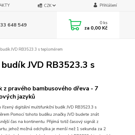
AKTY
Přihlášení
CZK
0
ks
733 648 549
za
0,00 Kč
ní budík JVD RB3523.3 s teploměrem
í budík JVD RB3523.3 s
k z pravého bambusového dřeva - 7
ových jazyků
 řízený digitální multifunkční budík JVD RB3523.3 s
ěrem Pomocí tohoto budíku značky JVD budete znát
nější čas na kontinentu. Přijímá totiž časový signál z
urtu, jehož možná odchylka je menší než 1 sekunda za 2