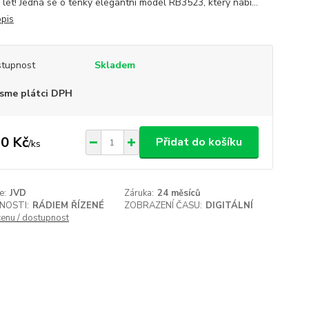
 let! Jedná se o tenký elegantní model RB3523, který nabí...
opis
tupnost
Skladem
sme plátci DPH
0 Kč
Přidat do košíku
/
ks
e:
JVD
Záruka:
24 měsíců
NOSTI:
RÁDIEM ŘÍZENÉ
ZOBRAZENÍ ČASU:
DIGITÁLNÍ
cenu / dostupnost