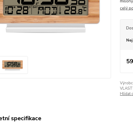
miliony
celý p
Dos
Nej
59
Výrobc
VLAST
Hlídat 
tní specifikace