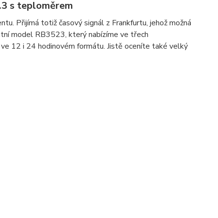
3.3 s teploměrem
u. Přijímá totiž časový signál z Frankfurtu, jehož možná
antní model RB3523, který nabízíme ve třech
 ve 12 i 24 hodinovém formátu. Jistě oceníte také velký