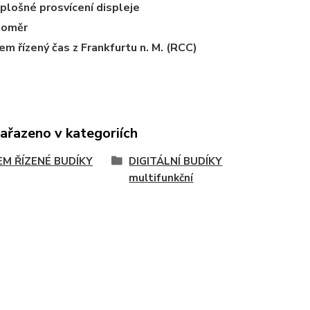
plošné prosvícení displeje
loměr
em řízený čas z Frankfurtu n. M. (RCC)
zařazeno v kategoriích
EM ŘÍZENÉ BUDÍKY
DIGITÁLNÍ BUDÍKY
multifunkční