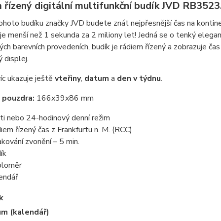
 řízený digitální multifunkční budík JVD RB352
hoto budíku značky JVD budete znát nejpřesnější čas na kontinent
je menší než 1 sekunda za 2 miliony let! Jedná se o tenký eleg
ch barevních provedeních, budík je rádiem řízený a zobrazuje čas
 displej.
íc ukazuje ještě
vteřiny
,
datum
a
den v týdnu
.
 pouzdra:
166x39x86 mm
ti nebo 24-hodinový denní režim
iem řízený čas z Frankfurtu n. M. (RCC)
kování zvonění – 5 min.
ík
ploměr
endář
k
m (kalendář)