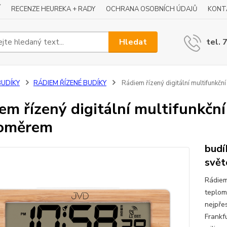
Í
RECENZE HEUREKA + RADY
OCHRANA OSOBNÍCH ÚDAJŮ
KONT
Hledat
tel. 
BUDÍKY
RÁDIEM ŘÍZENÉ BUDÍKY
Rádiem řízený digitální multifunkč
em řízený digitální multifunkčn
loměrem
budí
svět
Rádiem
teplom
nejpřes
Frankf