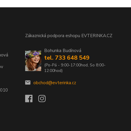
Zákaznická podpora eshopu EVTERINKA.CZ
Bohunka Budínová
nová
tel. 733 648 549
(Po-Pá - 9:00-17:00hod, So 8:00-
ov
12:00hod)
obchod@evterinka.cz
2010