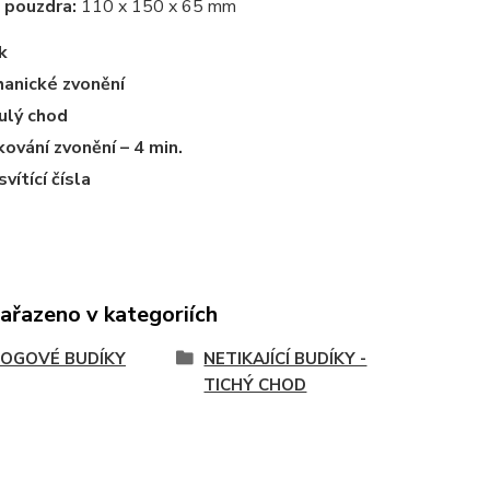
 pouzdra:
110 x 150 x 65 mm
k
anické zvonění
ulý chod
ování zvonění – 4 min.
vítící čísla
zařazeno v kategoriích
OGOVÉ BUDÍKY
NETIKAJÍCÍ BUDÍKY -
TICHÝ CHOD