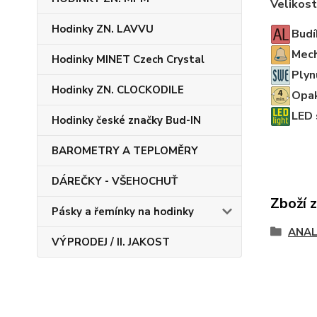
Velikost
Hodinky ZN. LAVVU
Budí
Mech
Hodinky MINET Czech Crystal
Plyn
Hodinky ZN. CLOCKODILE
Opak
LED s
Hodinky české značky Bud-IN
BAROMETRY A TEPLOMĚRY
DÁREČKY - VŠEHOCHUŤ
Zboží 
Pásky a řemínky na hodinky
ANAL
VÝPRODEJ / II. JAKOST