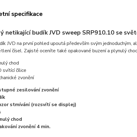
tní specifikace
ý netikající budík JVD sweep SRP910.10 se svě
dík JVD na první pohled upoutá především svým jednoduchým, al
lení čísel. Zajisté oceníte také opakované buzení a plynulý chod
nulý chod
svítící čílice
hanické zvonění
tupné zesilování zvonění
ík
zor stmívání (rozsvítí se displej)
s
nulý chod
kování zvonění 4 min.