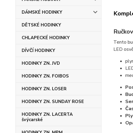
DÁMSKÉ HODINKY
Komple
DĚTSKÉ HODINKY
Ručkov
CHLAPECKÉ HODINKY
Tento bu
LED osvět
DÍVČÍ HODINKY
ply
HODINKY ZN. JVD
LED 
mec
HODINKY ZN. FOIBOS
Pos
HODINKY ZN. LOSER
Bud
Sen
HODINKY ZN. SUNDAY ROSE
Ča
HODINKY ZN. LACERTA
Ply
švýcarské
Opa
HODINKY ZN. MPM