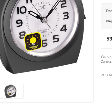
Dos
Nej
53
Číslo p
Záruka:
ZOBRA