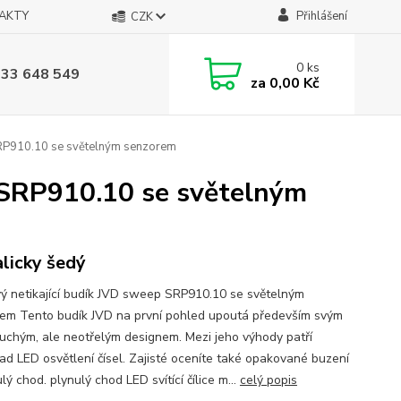
AKTY
Přihlášení
CZK
0
ks
733 648 549
za
0,00 Kč
SRP910.10 se světelným senzorem
 SRP910.10 se světelným
licky šedý
ý netikající budík JVD sweep SRP910.10 se světelným
em Tento budík JVD na první pohled upoutá především svým
uchým, ale neotřelým designem. Mezi jeho výhody patří
lad LED osvětlení čísel. Zajisté oceníte také opakované buzení
lý chod. plynulý chod LED svítící čílice m...
celý popis