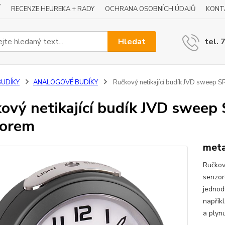
Í
RECENZE HEUREKA + RADY
OCHRANA OSOBNÍCH ÚDAJŮ
KONT
Hledat
tel. 
BUDÍKY
ANALOGOVÉ BUDÍKY
Ručkový netikající budík JVD sweep 
ový netikající budík JVD sweep
zorem
meta
Ručkov
senzor
jednod
napřík
a plynu