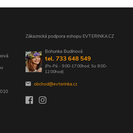
Zákaznická podpora eshopu EVTERINKA.CZ
Bohunka Budínová
nová
tel. 733 648 549
(Po-Pá - 9:00-17:00hod, So 8:00-
ov
12:00hod)
obchod@evterinka.cz
2010