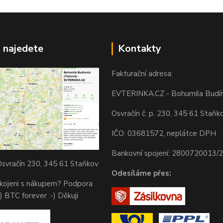
 najedete
Kontakty
Fakturační adresa:
EVTERINKA.CZ - Bohumila Budí
Osvračín č. p. 230, 345 61 Staňk
IČO: 03681572, neplátce DPH
Bankovní spojení: 2800720013/
svračín 230, 345 61 Staňkov
Odesíláme přes:
okojeni s nákupem? Podpora
) BTC forever :-) Děkuji