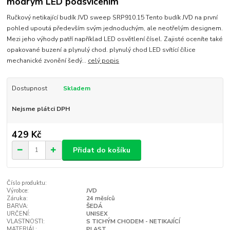
modrým LED podsvícením
Ručkový netikající budík JVD sweep SRP910.15 Tento budík JVD na první
pohled upoutá především svým jednoduchým, ale neotřelým designem.
Mezi jeho výhody patří například LED osvětlení čísel. Zajisté oceníte také
opakované buzení a plynulý chod. plynulý chod LED svítící čílice
mechanické zvonění šedý...
celý popis
Dostupnost
Skladem
Nejsme plátci DPH
429 Kč
Přidat do košíku
Číslo produktu:
Výrobce:
JVD
Záruka:
24 měsíců
BARVA:
ŠEDÁ
URČENÍ:
UNISEX
VLASTNOSTI:
S TICHÝM CHODEM - NETIKAJÍCÍ
MATERIÁL:
PLAST