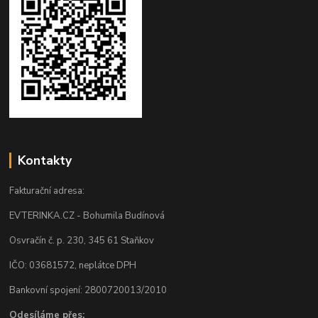
Kontakty
Fakturační adresa:
EVTERINKA.CZ - Bohumila Budínová
Osvračín č. p. 230, 345 61 Staňkov
IČO: 03681572, neplátce DPH
Bankovní spojení: 2800720013/2010
Odesíláme přes: