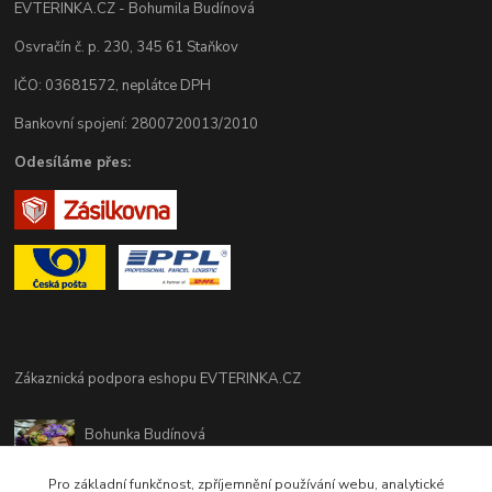
EVTERINKA.CZ - Bohumila Budínová
Osvračín č. p. 230, 345 61 Staňkov
IČO: 03681572, neplátce DPH
Bankovní spojení: 2800720013/2010
Odesíláme přes:
Zákaznická podpora eshopu EVTERINKA.CZ
Bohunka Budínová
tel. 733 648 549
(Po-Pá - 9:00-17:00hod, So 8:00-12:00hod)
Pro základní funkčnost, zpříjemnění používání webu, analytické