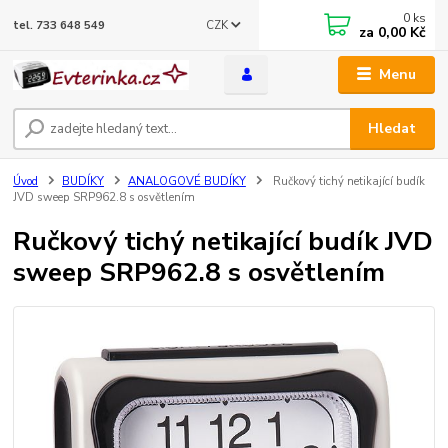
0
ks
CZK
tel. 733 648 549
za
0,00 Kč
Menu
Hledat
Úvod
BUDÍKY
ANALOGOVÉ BUDÍKY
Ručkový tichý netikající budík
JVD sweep SRP962.8 s osvětlením
Ručkový tichý netikající budík JVD
sweep SRP962.8 s osvětlením