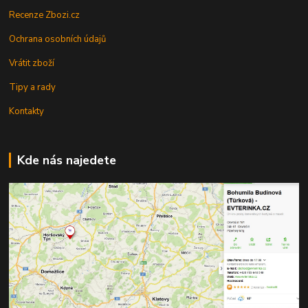
Recenze Zbozi.cz
Ochrana osobních údajů
Vrátit zboží
Tipy a rady
Kontakty
Kde nás najedete