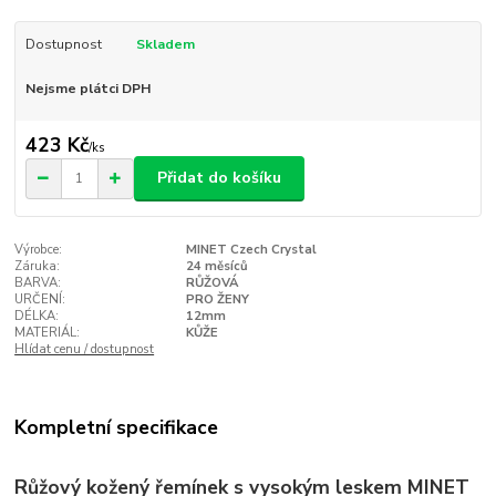
Dostupnost
Skladem
Nejsme plátci DPH
423 Kč
/
ks
Přidat do košíku
Výrobce:
MINET Czech Crystal
Záruka:
24 měsíců
BARVA:
RŮŽOVÁ
URČENÍ:
PRO ŽENY
DÉLKA:
12mm
MATERIÁL:
KŮŽE
Hlídat cenu / dostupnost
Kompletní specifikace
Růžový kožený řemínek s vysokým leskem MINET