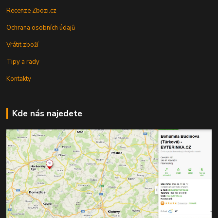
Recenze Zbozi.cz
Ochrana osobních údajů
Vrátit zboží
Tipy a rady
Kontakty
Kde nás najedete