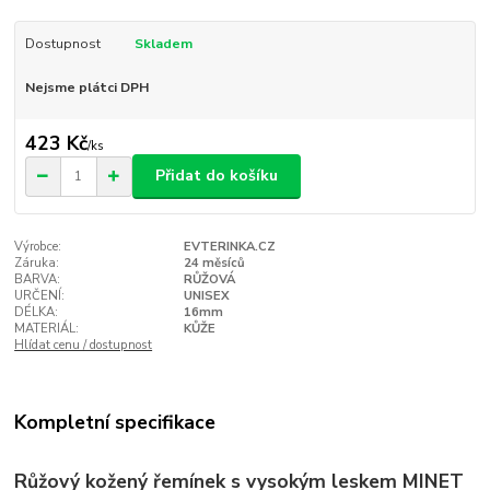
Dostupnost
Skladem
Nejsme plátci DPH
423 Kč
/
ks
Přidat do košíku
Výrobce:
EVTERINKA.CZ
Záruka:
24 měsíců
BARVA:
RŮŽOVÁ
URČENÍ:
UNISEX
DÉLKA:
16mm
MATERIÁL:
KŮŽE
Hlídat cenu / dostupnost
Kompletní specifikace
Růžový kožený řemínek s vysokým leskem MINET