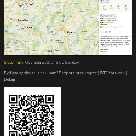
Sídlo firmy:
Osvračín 230, 345 61 Staňkov
Byli jste spokojeni s nákupem? Podpora pres krypto :) BTC forever :-)
Děkuji