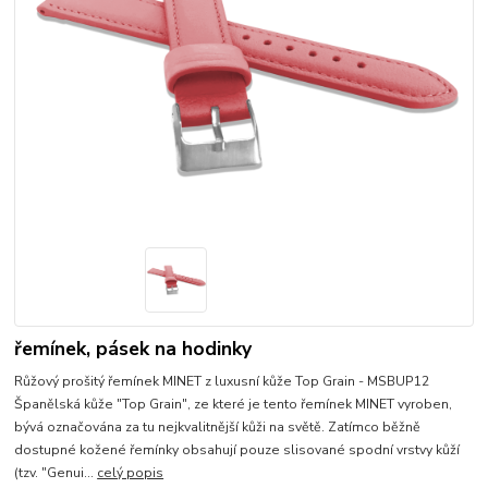
řemínek, pásek na hodinky
Růžový prošitý řemínek MINET z luxusní kůže Top Grain - MSBUP12
Španělská kůže "Top Grain", ze které je tento řemínek MINET vyroben,
bývá označována za tu nejkvalitnější kůži na světě. Zatímco běžně
dostupné kožené řemínky obsahují pouze slisované spodní vrstvy kůží
(tzv. "Genui...
celý popis