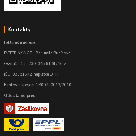
Kontakty
Fakturační adresa:
EVTERINKA.CZ - Bohumila Budínová
Osvračín č. p. 230, 345 61 Staňkov
IČO: 03681572, neplátce DPH
Bankovní spojení: 2800720013/2010
Odesíláme přes: