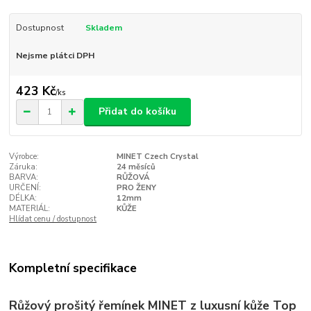
Dostupnost
Skladem
Nejsme plátci DPH
423 Kč
/
ks
Přidat do košíku
Výrobce:
MINET Czech Crystal
Záruka:
24 měsíců
BARVA:
RŮŽOVÁ
URČENÍ:
PRO ŽENY
DÉLKA:
12mm
MATERIÁL:
KŮŽE
Hlídat cenu / dostupnost
Kompletní specifikace
Růžový prošitý řemínek MINET z luxusní kůže Top