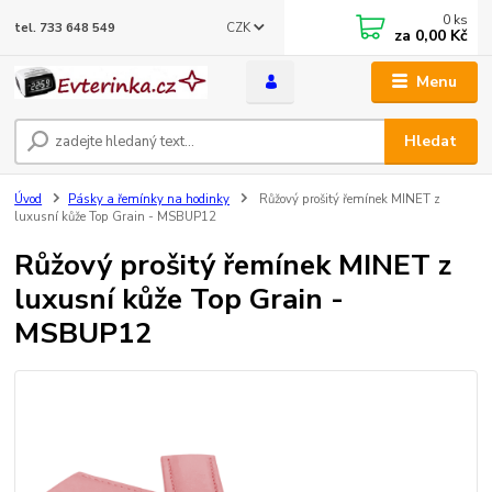
0
ks
CZK
tel. 733 648 549
za
0,00 Kč
Menu
Hledat
Úvod
Pásky a řemínky na hodinky
Růžový prošitý řemínek MINET z
luxusní kůže Top Grain - MSBUP12
Růžový prošitý řemínek MINET z
luxusní kůže Top Grain -
MSBUP12