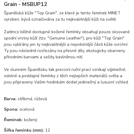
Grain - MSBUP12
Španělská kůže "Top Grain", ze které je tento řemínek MINET
vyroben, bývá označována za tu nejkvalitnější kůži na světě.
Zatímco běžně dostupné kožené řemínky obsahují pouze slisované
spodní vrstvy kůží (tzv. "Genuine Leather"), pro kůži "Top Grain"
jsou vybírány jen ty nejkvalitnější a nejodolnější části kůže svrchní.
Ty jsou následně rozřezány na přesné díly, ekologicky obarveny
přírodními barvami a sešity bavlněnou nití.
Ve slunném Španělsku tak precizní ruční prací vznikají výjimečné,
odolné a poddajné řemínky z těch nejlepších materiálů světa a
jsou připraveny Vašim hodinkám dodat jedinečný a luxusní vzhled.
Barva:
stříbrná, růžová
Spona:
ocelová
Řemínek:
kožený
Šířka řemínku (mm):
12