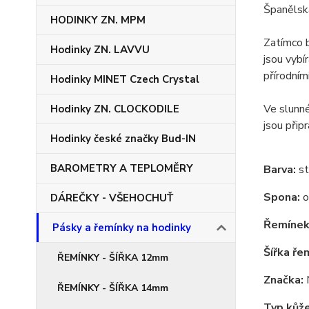
Španělská
HODINKY ZN. MPM
Zatímco b
Hodinky ZN. LAVVU
jsou vybí
přírodním
Hodinky MINET Czech Crystal
Ve slunné
Hodinky ZN. CLOCKODILE
jsou přip
Hodinky české značky Bud-IN
BAROMETRY A TEPLOMĚRY
Barva:
st
Spona:
o
DÁREČKY - VŠEHOCHUŤ
Řemínek
Pásky a řemínky na hodinky
Šířka ře
ŘEMÍNKY - ŠÍŘKA 12mm
Značka:
ŘEMÍNKY - ŠÍŘKA 14mm
Typ kůže