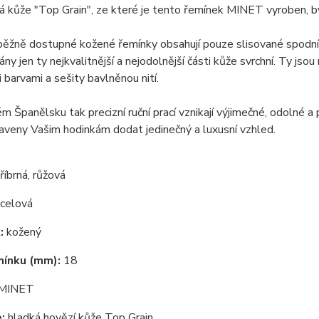
 kůže "Top Grain", ze které je tento řemínek MINET vyroben, býv
ěžně dostupné kožené řemínky obsahují pouze slisované spodní vr
rány jen ty nejkvalitnější a nejodolnější části kůže svrchní. Ty j
i barvami a sešity bavlněnou nití.
m Španělsku tak precizní ruční prací vznikají výjimečné, odolné a
raveny Vašim hodinkám dodat jedinečný a luxusní vzhled.
říbrná, růžová
celová
:
kožený
mínku (mm):
18
MINET
:
hladká hovězí kůže Top Grain