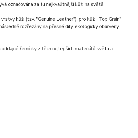
á označována za tu nejkvalitnější kůži na světě.
stvy kůží (tzv. "Genuine Leather"), pro kůži "Top Grain"
sou následně rozřezány na přesné díly, ekologicky obarveny
 poddajné řemínky z těch nejlepších materiálů světa a