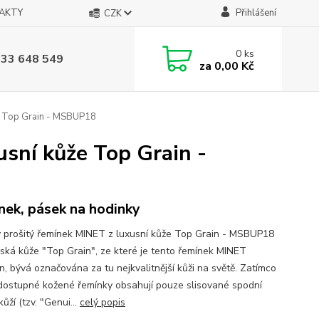
AKTY
Přihlášení
CZK
0
ks
733 648 549
za
0,00 Kč
že Top Grain - MSBUP18
sní kůže Top Grain -
nek, pásek na hodinky
 prošitý řemínek MINET z luxusní kůže Top Grain - MSBUP18
ská kůže "Top Grain", ze které je tento řemínek MINET
n, bývá označována za tu nejkvalitnější kůži na světě. Zatímco
dostupné kožené řemínky obsahují pouze slisované spodní
kůží (tzv. "Genui...
celý popis