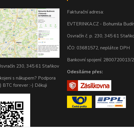
Fakturační adresa:
EVTERINKA.CZ - Bohumila Budí
Osvračín č. p. 230, 345 61 Staňk
IČO: 03681572, neplátce DPH
Bankovní spojení: 2800720013/
svračín 230, 345 61 Staňkov
Odesíláme přes:
okojeni s nákupem? Podpora
) BTC forever :-) Děkuji