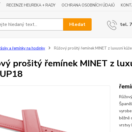
Í
RECENZE HEUREKA + RADY
OCHRANA OSOBNÍCH ÚDAJŮ
KONT
Hledat
tel. 
ásky a řemínky na hodinky
Růžový prošitý řemínek MINET z luxusní ků
vý prošitý řemínek MINET z luxu
UP18
řemí
Růžový
Španěl
vyrobe
běžně 
vrstvy 