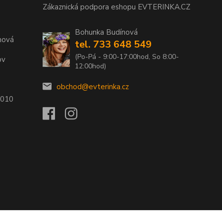
Zákaznická podpora eshopu EVTERINKA.CZ
Bohunka Budínová
nová
tel. 733 648 549
(Po-Pá - 9:00-17:00hod, So 8:00-
ov
12:00hod)
obchod@evterinka.cz
2010