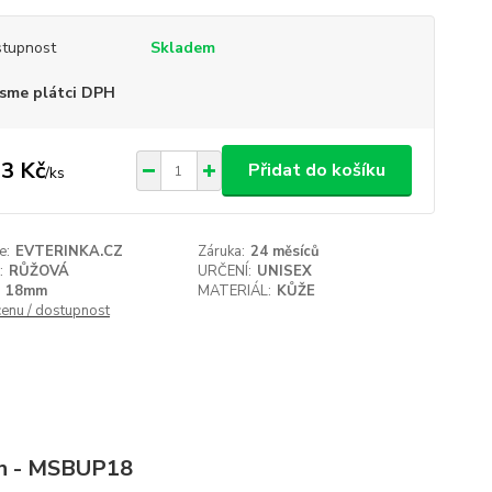
tupnost
Skladem
sme plátci DPH
3 Kč
Přidat do košíku
/
ks
e:
EVTERINKA.CZ
Záruka:
24 měsíců
:
RŮŽOVÁ
URČENÍ:
UNISEX
18mm
MATERIÁL:
KŮŽE
cenu / dostupnost
ain - MSBUP18