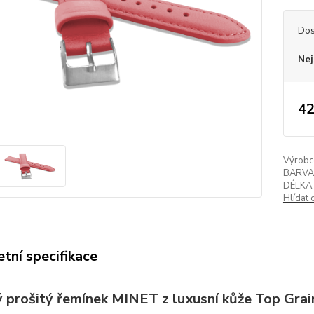
Dos
Nej
42
Výrobc
BARVA
DÉLKA:
Hlídat 
tní specifikace
 prošitý řemínek MINET z luxusní kůže Top Gr