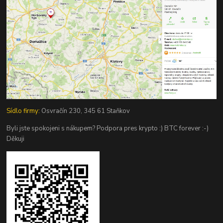
Sídlo firmy:
Osvračín 230, 345 61 Staňkov
Byli jste spokojeni s nákupem? Podpora pres krypto :) BTC forever :-)
Děkuji