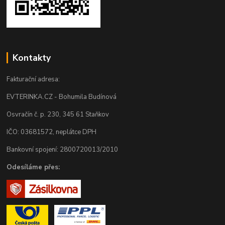
Kontakty
Fakturační adresa:
EVTERINKA.CZ - Bohumila Budínová
Osvračín č. p. 230, 345 61 Staňkov
IČO: 03681572, neplátce DPH
Bankovní spojení: 2800720013/2010
Odesíláme přes: