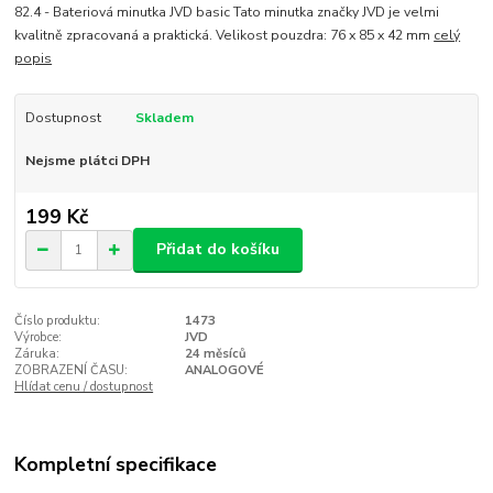
82.4 - Bateriová minutka JVD basic Tato minutka značky JVD je velmi
kvalitně zpracovaná a praktická. Velikost pouzdra: 76 x 85 x 42 mm
celý
popis
Dostupnost
Skladem
Nejsme plátci DPH
199 Kč
Přidat do košíku
Číslo produktu:
1473
Výrobce:
JVD
Záruka:
24 měsíců
ZOBRAZENÍ ČASU:
ANALOGOVÉ
Hlídat cenu / dostupnost
Kompletní specifikace