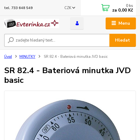
0
ks
CZK
tel. 733 648 549
za
0,00 Kč
Menu
Hledat
Úvod
MINUTKY
SR 82.4 - Bateriová minutka JVD basic
SR 82.4 - Bateriová minutka JVD
basic