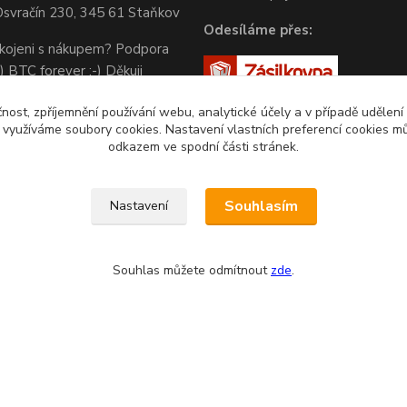
svračín 230, 345 61 Staňkov
Odesíláme přes:
okojeni s nákupem? Podpora
) BTC forever :-) Děkuji
čnost, zpříjemnění používání webu, analytické účely a v případě udělení
y využíváme soubory cookies. Nastavení vlastních preferencí cookies mů
odkazem ve spodní části stránek.
Souhlasím
Nastavení
Souhlas můžete odmítnout
zde
.