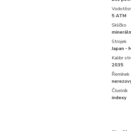
Vodotěs
5 ATM
Sklíčko
mineráln
Strojek
Japan - 
Kalibr str
2035
Řemínek
nerezov
Číselník
indexy