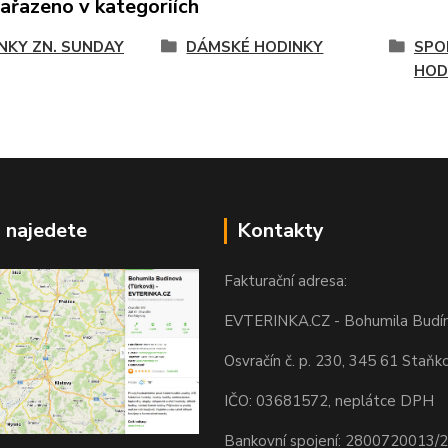
zařazeno v kategoriích
NKY ZN. SUNDAY
DÁMSKÉ HODINKY
SPO
HOD
 najedete
Kontakty
Fakturační adresa:
EVTERINKA.CZ - Bohumila Budí
Osvračín č. p. 230, 345 61 Staňk
IČO: 03681572, neplátce DPH
Bankovní spojení: 2800720013/