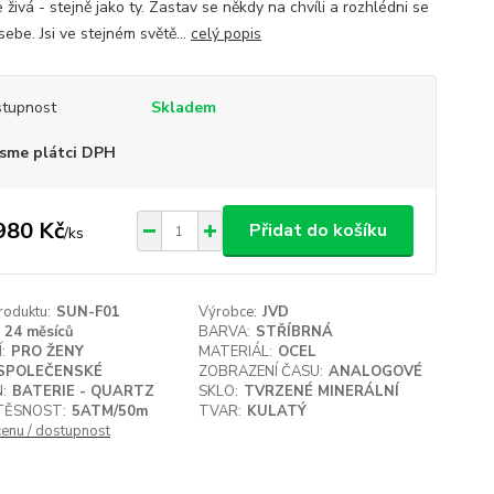
 živá - stejně jako ty. Zastav se někdy na chvíli a rozhlédni se
ebe. Jsi ve stejném světě...
celý popis
tupnost
Skladem
sme plátci DPH
980 Kč
Přidat do košíku
/
ks
roduktu:
SUN-F01
Výrobce:
JVD
24 měsíců
BARVA:
STŘÍBRNÁ
:
PRO ŽENY
MATERIÁL:
OCEL
SPOLEČENSKÉ
ZOBRAZENÍ ČASU:
ANALOGOVÉ
:
BATERIE - QUARTZ
SKLO:
TVRZENÉ MINERÁLNÍ
ĚSNOST:
5ATM/50m
TVAR:
KULATÝ
cenu / dostupnost