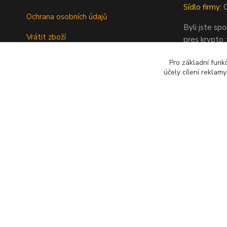
Sídlo firmy:
O
Ochrana osobních údajů
Byli jste sp
Vrátit zboží
pres krypto :
Tipy a rady
Pro základní funk
účely cílení reklam
Kontakty