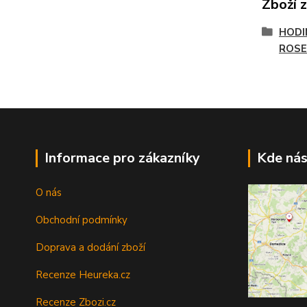
Zboží 
HODI
ROSE
Informace pro zákazníky
Kde nás
O nás
Obchodní podmínky
Doprava a dodání zboží
Recenze Heureka.cz
Recenze Zbozi.cz