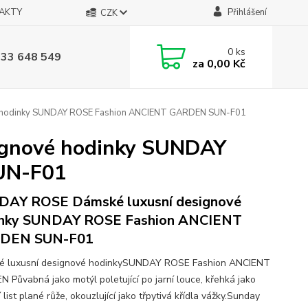
AKTY
Přihlášení
CZK
0
ks
733 648 549
za
0,00 Kč
 hodinky SUNDAY ROSE Fashion ANCIENT GARDEN SUN-F01
gnové hodinky SUNDAY
UN-F01
AY ROSE Dámské luxusní designové
inky SUNDAY ROSE Fashion ANCIENT
DEN SUN-F01
é luxusní designové hodinkySUNDAY ROSE Fashion ANCIENT
 Půvabná jako motýl poletující po jarní louce, křehká jako
 list plané růže, okouzlující jako třpytivá křídla vážky.Sunday