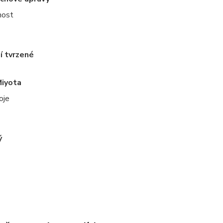
nost
í tvrzené
Miyota
oje
ý