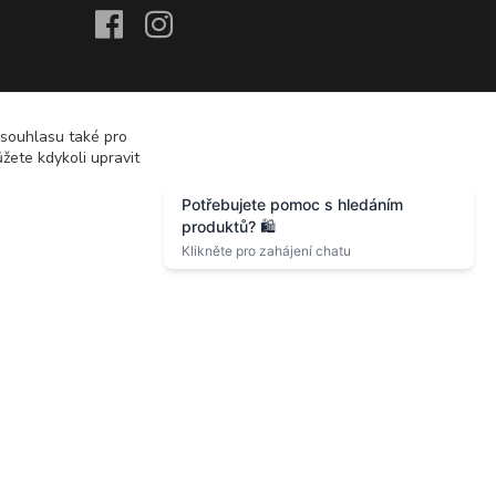
 souhlasu také pro
žete kdykoli upravit
Vytvořeno na
Eshop-rychle.cz