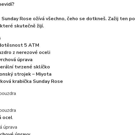
nevidí?
 Sunday Rose ožívá všechno, čeho se dotkneš.
Zažij ten po
které skutečně žijí.
s
dotěsnost 5 ATM
zdro z nerezové oceli
rchová úprava
erální tvrzené sklíčko
onský strojek – Miyota
ková krabička Sunday Rose
 pouzdra
 pouzdra
á ocel
á úprava
rchové úpravy