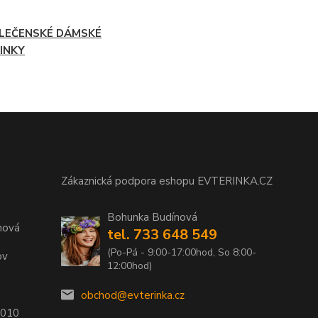
LEČENSKÉ DÁMSKÉ
INKY
Zákaznická podpora eshopu EVTERINKA.CZ
Bohunka Budínová
nová
tel. 733 648 549
(Po-Pá - 9:00-17:00hod, So 8:00-
ov
12:00hod)
obchod@evterinka.cz
2010