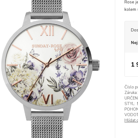
Rose je
kolem s
Dos
Nej
1 
Číslo p
Záruka:
URČENÍ
STYL:
POHON
VODOT
Hlídat 