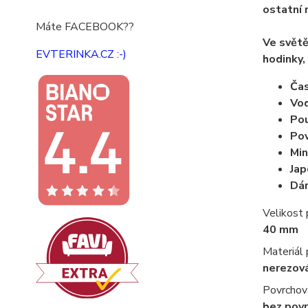
ostatní 
Máte FACEBOOK??
Ve světě
EVTERINKA.CZ :-)
hodinky, 
Ča
Vo
Pou
Pov
Min
Jap
Dár
Velikost
40 mm
Materiál
nerezov
Povrchov
bez pov