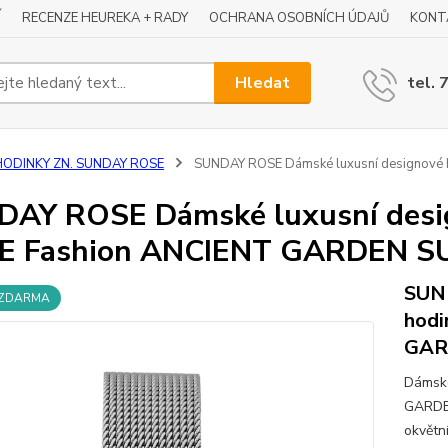
Í
RECENZE HEUREKA + RADY
OCHRANA OSOBNÍCH ÚDAJŮ
KONT
Hledat
tel. 
HODINKY ZN. SUNDAY ROSE
SUNDAY ROSE Dámské luxusní designové
DAY ROSE Dámské luxusní desi
E Fashion ANCIENT GARDEN S
SUND
 ZDARMA
hod
GAR
Dámsk
GARDEN
okvětní