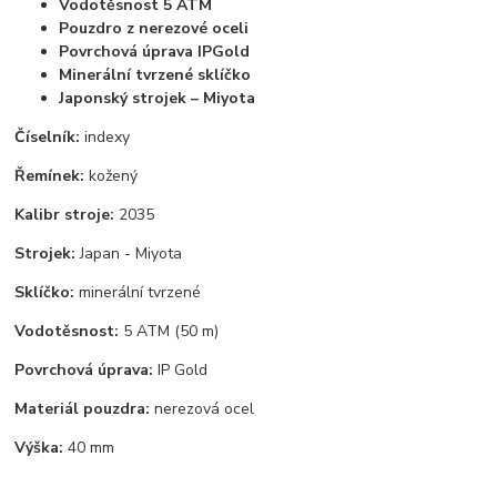
Vodotěsnost 5 ATM
Pouzdro z nerezové oceli
Povrchová úprava IPGold
Minerální tvrzené sklíčko
Japonský strojek – Miyota
Číselník:
indexy
Řemínek:
kožený
Kalibr stroje:
2035
Strojek:
Japan - Miyota
Sklíčko:
minerální tvrzené
Vodotěsnost:
5 ATM (50 m)
Povrchová úprava:
IP Gold
Materiál pouzdra:
nerezová ocel
Výška:
40 mm