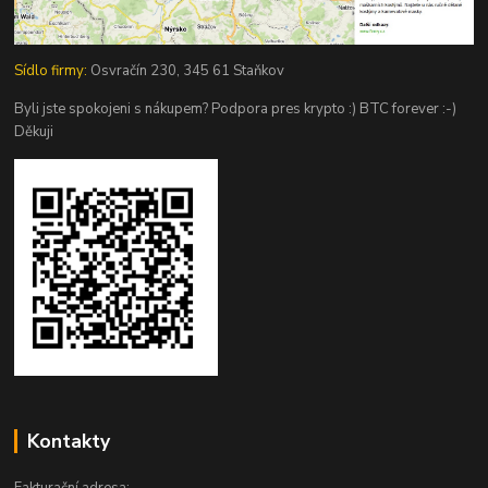
Sídlo firmy:
Osvračín 230, 345 61 Staňkov
Byli jste spokojeni s nákupem? Podpora pres krypto :) BTC forever :-)
Děkuji
Kontakty
Fakturační adresa: