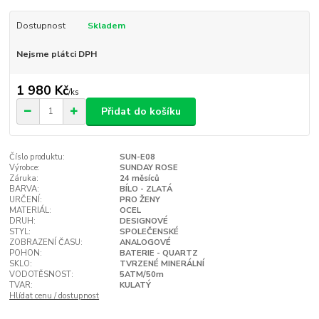
Dostupnost
Skladem
Nejsme plátci DPH
1 980 Kč
/
ks
Přidat do košíku
Číslo produktu:
SUN-E08
Výrobce:
SUNDAY ROSE
Záruka:
24 měsíců
BARVA:
BÍLO - ZLATÁ
URČENÍ:
PRO ŽENY
MATERIÁL:
OCEL
DRUH:
DESIGNOVÉ
STYL:
SPOLEČENSKÉ
ZOBRAZENÍ ČASU:
ANALOGOVÉ
POHON:
BATERIE - QUARTZ
SKLO:
TVRZENÉ MINERÁLNÍ
VODOTĚSNOST:
5ATM/50m
TVAR:
KULATÝ
Hlídat cenu / dostupnost