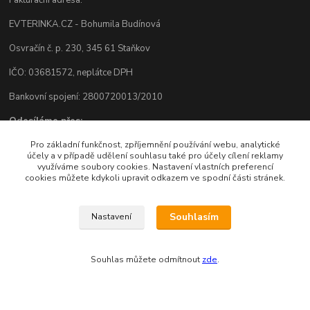
EVTERINKA.CZ - Bohumila Budínová
Osvračín č. p. 230, 345 61 Staňkov
IČO: 03681572, neplátce DPH
Bankovní spojení: 2800720013/2010
Odesíláme přes:
Pro základní funkčnost, zpříjemnění používání webu, analytické
účely a v případě udělení souhlasu také pro účely cílení reklamy
využíváme soubory cookies. Nastavení vlastních preferencí
cookies můžete kdykoli upravit odkazem ve spodní části stránek.
Souhlasím
Nastavení
Zákaznická podpora eshopu EVTERINKA.CZ
Souhlas můžete odmítnout
zde
.
Bohunka Budínová
tel. 733 648 549