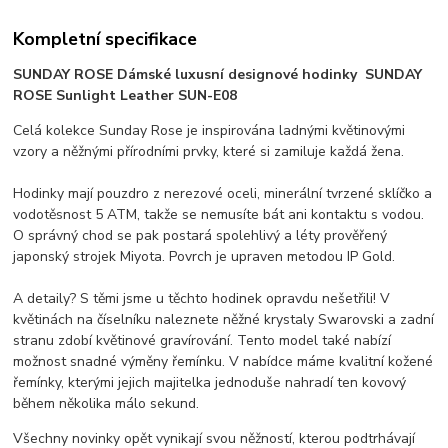
Kompletní specifikace
SUNDAY ROSE Dámské luxusní designové hodinky SUNDAY
ROSE Sunlight Leather SUN-E08
Celá kolekce Sunday Rose je inspirována ladnými květinovými
vzory a něžnými přírodními prvky, které si zamiluje každá žena.
Hodinky mají pouzdro z nerezové oceli, minerální tvrzené sklíčko a
vodotěsnost 5 ATM, takže se nemusíte bát ani kontaktu s vodou.
O správný chod se pak postará spolehlivý a léty prověřený
japonský strojek Miyota. Povrch je upraven metodou IP Gold.
A detaily? S těmi jsme u těchto hodinek opravdu nešetřili! V
květinách na číselníku naleznete něžné krystaly Swarovski a zadní
stranu zdobí květinové gravírování. Tento model také nabízí
možnost snadné výměny řemínku. V nabídce máme kvalitní kožené
řemínky, kterými jejich majitelka jednoduše nahradí ten kovový
během několika málo sekund.
Všechny novinky opět vynikají svou něžností, kterou podtrhávají