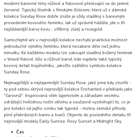
moderní barevné tóny růžové a fialovové přelévající se do jemné
červené. Typický číselník s římskými číslicemi, který už z dámské
kolekce Sunday Rose dobře znáte je vždy sladěný s barevným
provedením kovového řemínku. Jak už správně hádáte, jde o tři
nejžádanější barvy kovu - stříbrný, zlatý a rosegold.
Samozřejmě ani u nejnovější kolekce nechybí praktická možnost
jednoduché výměny řemínku, která nezabere déle než jednu
minutku. Ke každému modelu lze zakoupit sladěný kožený řemínek
v tmavě fialové, bílo a růžové barvě, kde najdete také typický
kovový detail trojúhelníku., jakožto zažitého symbolu kolekce
Sunday Rose.
Nejmagičtější a nejtajemnější Sunday Rose, jaké jsme kdy stvořili -
ty pod sebou skrývá nejnovější kolekce Enchanted v překladu jako
"čarovná". Inspirovaná vším tajemstvím a záhadami vesmíru,
odrážející hvězdnou noční oblohu a současně vyzdvihující to, co je
pro kolekci od jejího vzniku tak typické - motivy zemské přírody
plné překrásných barev a tvarů. Objevte do posledního detailu tři
nejnovější modely Early Sunrise, Rosy Sunset a Midnight Sky.
Čas