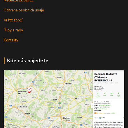
Recenze Zbozi.cz
Ochrana osobních údajů
Vrátit zboží
Tipy a rady
Kontakty
Kde nás najedete