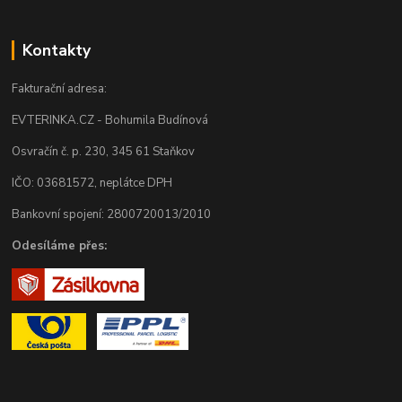
Kontakty
Fakturační adresa:
EVTERINKA.CZ - Bohumila Budínová
Osvračín č. p. 230, 345 61 Staňkov
IČO: 03681572, neplátce DPH
Bankovní spojení: 2800720013/2010
Odesíláme přes: