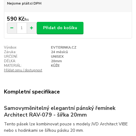
Nejsme plátci DPH
590 Kč
/
ks
Přidat do košíku
Výrobce:
EVTERINKA.CZ
Záruka:
24 měsíců
URČENÍ:
UNISEX
DÉLKA:
20mm
MATERIÁL:
KŮŽE
Hlídat cenu / dostupnost
Kompletní specifikace
Samovyměnitelný elegantní pánský řemínek
Architect RAV-079 - šířka 20mm
Tento pásek lze kombinovat pouze s modely JVD Architect VIBE
nebo s hodinkami se šířkou pásku 20 mm.