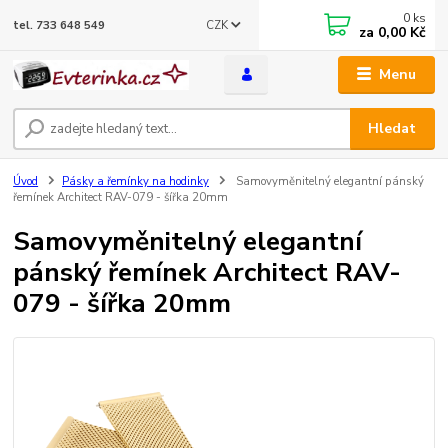
0
ks
CZK
tel. 733 648 549
za
0,00 Kč
Menu
Hledat
Úvod
Pásky a řemínky na hodinky
Samovyměnitelný elegantní pánský
řemínek Architect RAV-079 - šířka 20mm
Samovyměnitelný elegantní
pánský řemínek Architect RAV-
079 - šířka 20mm