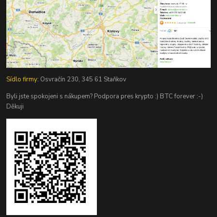
Sídlo firmy:
Osvračín 230, 345 61 Staňkov
Byli jste spokojeni s nákupem? Podpora pres krypto :) BTC forever :-)
Děkuji