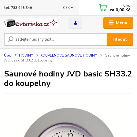
0
ks
CZK
tel. 733 648 549
za
0,00 Kč
Menu
Hledat
Úvod
HODINY
KOUPELNOVÉ SAUNOVÉ HODINY
Saunové hodiny
JVD basic SH33.2 do koupelny
Saunové hodiny JVD basic SH33.2
do koupelny