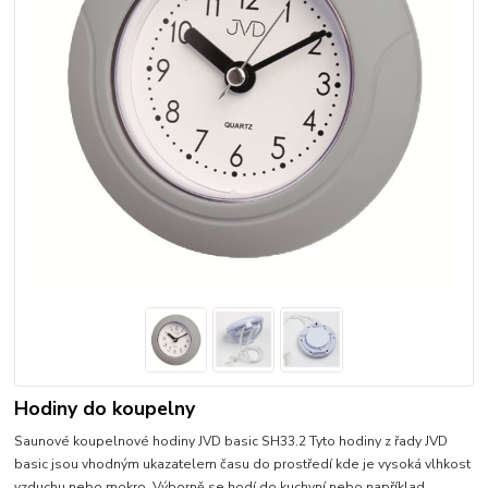
Hodiny do koupelny
Saunové koupelnové hodiny JVD basic SH33.2 Tyto hodiny z řady JVD
basic jsou vhodným ukazatelem času do prostředí kde je vysoká vlhkost
vzduchu nebo mokro. Výborně se hodí do kuchyní nebo například