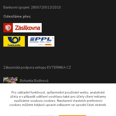
Bankovní spojení: 2800720013/2010
Odesíláme přes:
Zákaznická podpora eshopu EVTERINKA.CZ
Bohunka Budínová
tel. 733 648 549
(Po-Pá - 9:00-17:00hod, So 8:00-12:00hod)
Pro základní funkčnost, zpříjemnění používání webu, analytické
účely a v případě udělení souhlasu také pro účely cílení reklamy
využíváme soubory cookies. Nastavení vlastních preferencí
obchod@evterinka.cz
cookies můžete kdykoli upravit odkazem ve spodní části stránek.