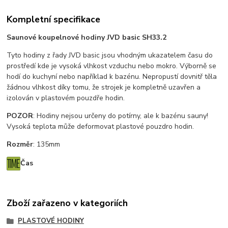
Kompletní specifikace
Saunové koupelnové hodiny JVD basic SH33.2
Tyto hodiny z řady JVD basic jsou vhodným ukazatelem času do
prostředí kde je vysoká vlhkost vzduchu nebo mokro. Výborně se
hodí do kuchyní nebo například k bazénu. Nepropustí dovnitř těla
žádnou vlhkost díky tomu, že strojek je kompletně uzavřen a
izolován v plastovém pouzdře hodin.
POZOR
: Hodiny nejsou určeny do potírny, ale k bazénu sauny!
Vysoká teplota může deformovat plastové pouzdro hodin.
Rozměr
: 135mm
Čas
Zboží zařazeno v kategoriích
PLASTOVÉ HODINY