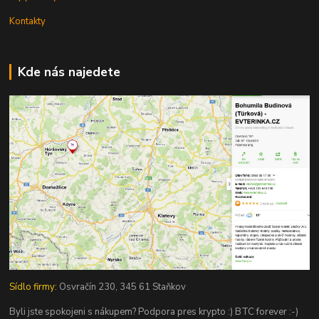
Kontakty
Kde nás najedete
Sídlo firmy:
Osvračín 230, 345 61 Staňkov
Byli jste spokojeni s nákupem? Podpora pres krypto :) BTC forever :-)