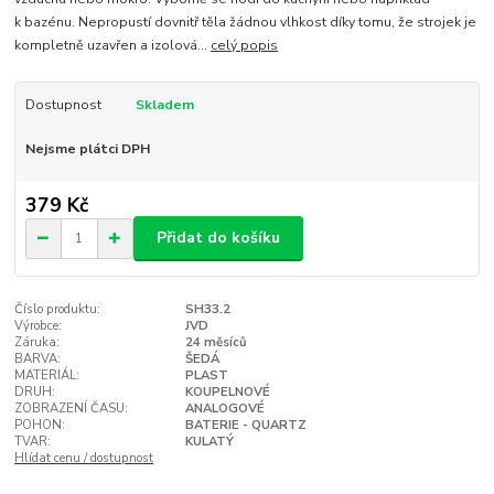
k bazénu. Nepropustí dovnitř těla žádnou vlhkost díky tomu, že strojek je
kompletně uzavřen a izolová...
celý popis
Dostupnost
Skladem
Nejsme plátci DPH
379 Kč
Přidat do košíku
Číslo produktu:
SH33.2
Výrobce:
JVD
Záruka:
24 měsíců
BARVA:
ŠEDÁ
MATERIÁL:
PLAST
DRUH:
KOUPELNOVÉ
ZOBRAZENÍ ČASU:
ANALOGOVÉ
POHON:
BATERIE - QUARTZ
TVAR:
KULATÝ
Hlídat cenu / dostupnost