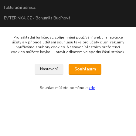
Fakturační adresa:
EVTERINKA.CZ - Bohumila Budínová
Osvračín č. p. 230, 345 61 Staňkov
Pro základní funkčnost, zpříjemnění používání webu, analytické
IČO: 03681572, neplátce DPH
účely a v případě udělení souhlasu také pro účely cílení reklamy
využíváme soubory cookies. Nastavení vlastních preferencí
Bankovní spojení: 2800720013/2010
cookies můžete kdykoli upravit odkazem ve spodní části stránek.
Odesíláme přes:
Souhlasím
Nastavení
Souhlas můžete odmítnout
zde
.
Zákaznická podpora eshopu EVTERINKA.CZ