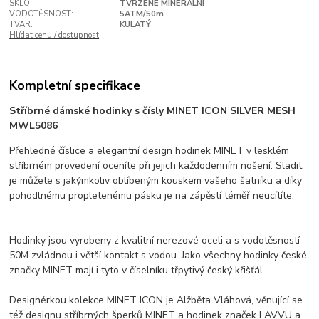
SKLO:
TVRZENÉ MINERÁLNÍ
VODOTĚSNOST:
5ATM/50m
TVAR:
KULATÝ
Hlídat cenu / dostupnost
Kompletní specifikace
Stříbrné dámské hodinky s čísly MINET ICON SILVER MESH
MWL5086
Přehledné číslice a elegantní design hodinek MINET v lesklém
stříbrném provedení oceníte při jejich každodenním nošení. Sladit
je můžete s jakýmkoliv oblíbeným kouskem vašeho šatníku a díky
pohodlnému propletenému pásku je na zápěstí téměř neucítíte.
Hodinky jsou vyrobeny z kvalitní nerezové oceli a s vodotěsností
50M zvládnou i větší kontakt s vodou. Jako všechny hodinky české
značky MINET mají i tyto v číselníku třpytivý český křišťál.
Designérkou kolekce MINET ICON je Alžběta Vláhová, věnující se
též designu stříbrných šperků MINET a hodinek značek LAVVU a