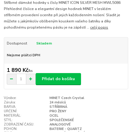
Stříbrné dámské hodinky s čísly MINET ICON SILVER MESH MWL5086
Přehledné číslice a elegantní design hodinek MINET v lesklém
stříbrném provedení oceníte při jejich každodenním nošení. Sladit je
můžete s jakýmkoliv oblíbeným kouskem vašeho šatníku a díky
pohodlnému propletenému pásku je na zápěstí ...
celý popis
Dostupnost
Skladem
Nejsme plátci DPH
1 890 Kč
/
ks
Přidat do košíku
Výrobce:
MINET Czech Crystal
Záruka:
24 měsíců
BARVA:
STŘÍBRNÁ
URČENÍ:
PRO ŽENY
MATERIÁL:
OCEL
STYL:
SPOLEČENSKÉ
ZOBRAZENÍ ČASU:
ANALOGOVÉ
POHON:
BATERIE - QUARTZ