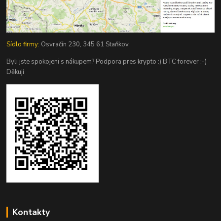
Sídlo firmy:
Osvračín 230, 345 61 Staňkov
Byli jste spokojeni s nákupem? Podpora pres krypto :) BTC forever :-)
Děkuji
Kontakty