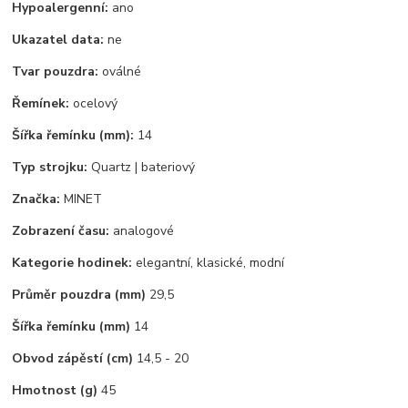
Hypoalergenní:
ano
Ukazatel data:
ne
Tvar pouzdra:
oválné
Řemínek:
ocelový
Šířka řemínku (mm):
14
Typ strojku:
Quartz | bateriový
Značka:
MINET
Zobrazení času:
analogové
Kategorie hodinek:
elegantní, klasické, modní
Průměr pouzdra (mm)
29,5
Šířka řemínku (mm)
14
Obvod zápěstí (cm)
14,5 - 20
Hmotnost (g)
45