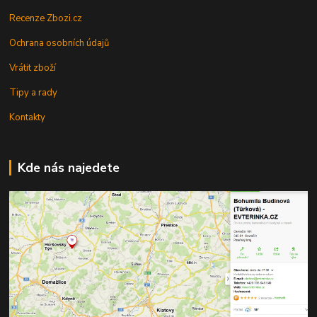
Recenze Zbozi.cz
Ochrana osobních údajů
Vrátit zboží
Tipy a rady
Kontakty
Kde nás najedete