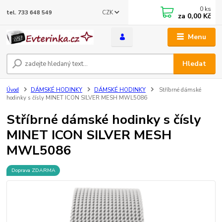
0
ks
CZK
tel. 733 648 549
za
0,00 Kč
Menu
Hledat
Úvod
DÁMSKÉ HODINKY
DÁMSKÉ HODINKY
Stříbrné dámské
hodinky s čísly MINET ICON SILVER MESH MWL5086
Stříbrné dámské hodinky s čísly
MINET ICON SILVER MESH
MWL5086
Doprava ZDARMA