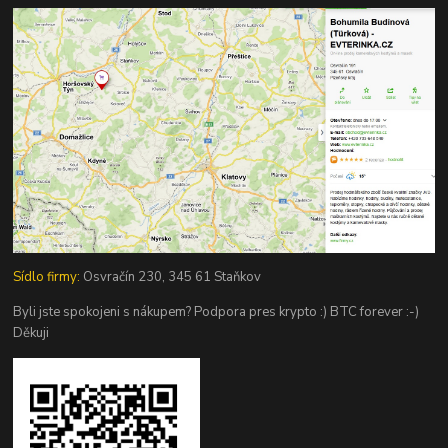
Sídlo firmy:
Osvračín 230, 345 61 Staňkov
Byli jste spokojeni s nákupem? Podpora pres krypto :) BTC forever :-)
Děkuji