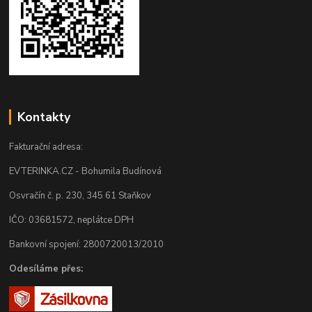
Kontakty
Fakturační adresa:
EVTERINKA.CZ - Bohumila Budínová
Osvračín č. p. 230, 345 61 Staňkov
IČO: 03681572, neplátce DPH
Bankovní spojení: 2800720013/2010
Odesíláme přes: