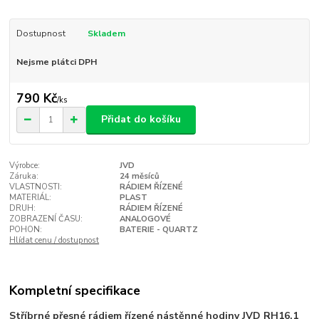
Dostupnost
Skladem
Nejsme plátci DPH
790 Kč
/
ks
Přidat do košíku
Výrobce:
JVD
Záruka:
24 měsíců
VLASTNOSTI:
RÁDIEM ŘÍZENÉ
MATERIÁL:
PLAST
DRUH:
RÁDIEM ŘÍZENÉ
ZOBRAZENÍ ČASU:
ANALOGOVÉ
POHON:
BATERIE - QUARTZ
Hlídat cenu / dostupnost
Kompletní specifikace
Stříbrné přesné rádiem řízené nástěnné hodiny JVD RH16.1