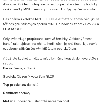
díky speciální technologii nikdy neoloupe. Jako všechny hodinky
české značky MINET mají i tyto v číselníku třpytivý český křišťál.
Designérkou kolekce MINET ICON je Alžběta Vláhová, věnující se
též designu stříbrných šperků MINET a hodinek značek LAVVU a
CLOCKODILE.
Celý svět miluje proplétané kovové řemínky. Oblíbený "mesh
band" tak najdete i na těchto hodinkách, jejichž číselník je navíc
ozdobený zářivým českým křišťálem pod sklíčkem.
Ať už jste kdekoliv, můžete mít díky němu kousek domova stále s
sebou.
Barva:
černá, stříbrná
Strojek:
Citizen Miyota Slim GL26
Typ produktu:
dámské
Řemínek:
ocelový
Materiál pouzdra:
ušlechtilá nerezová ocel