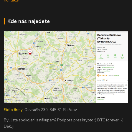
Kontakty
Kde nás najedete
Sídlo firmy:
Osvračín 230, 345 61 Staňkov
Byli jste spokojeni s nákupem? Podpora pres krypto :) BTC forever :-)
Děkuji