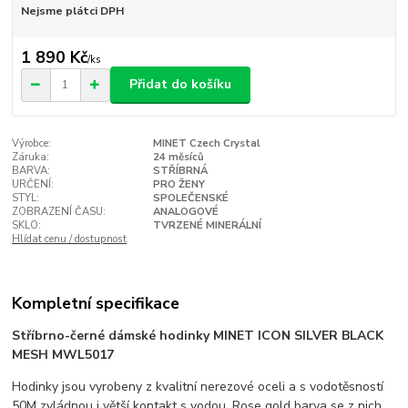
Nejsme plátci DPH
1 890 Kč
/
ks
Přidat do košíku
Výrobce:
MINET Czech Crystal
Záruka:
24 měsíců
BARVA:
STŘÍBRNÁ
URČENÍ:
PRO ŽENY
STYL:
SPOLEČENSKÉ
ZOBRAZENÍ ČASU:
ANALOGOVÉ
SKLO:
TVRZENÉ MINERÁLNÍ
Hlídat cenu / dostupnost
Kompletní specifikace
Stříbrno-černé dámské hodinky MINET ICON SILVER BLACK
MESH MWL5017
Hodinky jsou vyrobeny z kvalitní nerezové oceli a s vodotěsností
50M zvládnou i větší kontakt s vodou. Rose gold barva se z nich