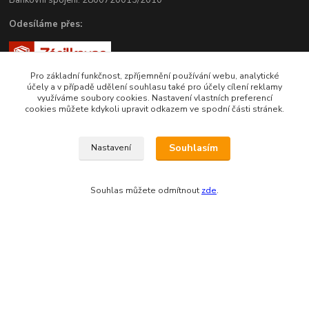
Bankovní spojení: 2800720013/2010
Odesíláme přes:
Pro základní funkčnost, zpříjemnění používání webu, analytické
účely a v případě udělení souhlasu také pro účely cílení reklamy
využíváme soubory cookies. Nastavení vlastních preferencí
cookies můžete kdykoli upravit odkazem ve spodní části stránek.
Souhlasím
Nastavení
Zákaznická podpora eshopu EVTERINKA.CZ
Souhlas můžete odmítnout
zde
.
Bohunka Budínová
tel. 733 648 549
(Po-Pá - 9:00-17:00hod, So 8:00-12:00hod)
obchod@evterinka.cz