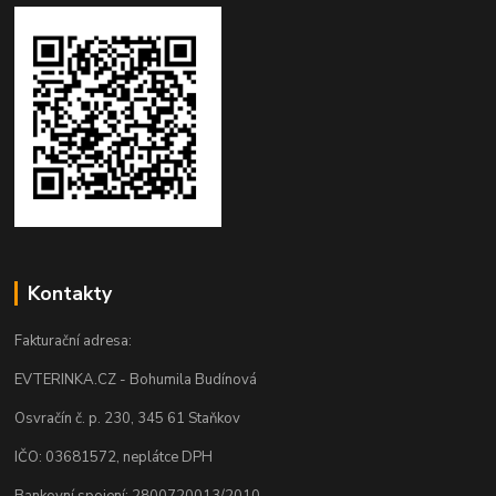
Kontakty
Fakturační adresa:
EVTERINKA.CZ - Bohumila Budínová
Osvračín č. p. 230, 345 61 Staňkov
IČO: 03681572, neplátce DPH