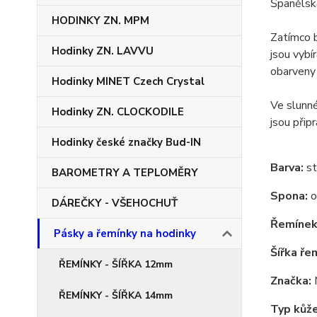
Španělská
HODINKY ZN. MPM
Zatímco b
Hodinky ZN. LAVVU
jsou vybí
obarveny 
Hodinky MINET Czech Crystal
Ve slunné
Hodinky ZN. CLOCKODILE
jsou přip
Hodinky české značky Bud-IN
Barva:
st
BAROMETRY A TEPLOMĚRY
Spona:
o
DÁREČKY - VŠEHOCHUŤ
Řemínek
Pásky a řemínky na hodinky
Šířka ře
ŘEMÍNKY - ŠÍŘKA 12mm
Značka:
ŘEMÍNKY - ŠÍŘKA 14mm
Typ kůže