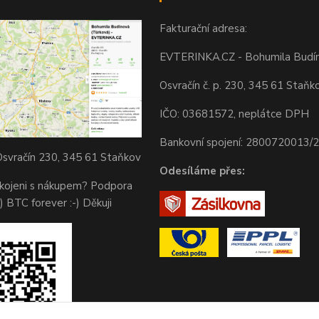
Fakturační adresa:
EVTERINKA.CZ - Bohumila Budí
Osvračín č. p. 230, 345 61 Staňk
IČO: 03681572, neplátce DPH
Bankovní spojení: 2800720013/
svračín 230, 345 61 Staňkov
Odesíláme přes:
okojeni s nákupem? Podpora
) BTC forever :-) Děkuji