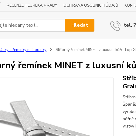
Í
RECENZE HEUREKA + RADY
OCHRANA OSOBNÍCH ÚDAJŮ
KONT
Hledat
tel. 
ásky a řemínky na hodinky
Stříbrný řemínek MINET z luxusní kůže Top 
brný řemínek MINET z luxusní k
Stří
Grai
Stříbr
Španěl
vyrobe
běžně 
vrstvy 