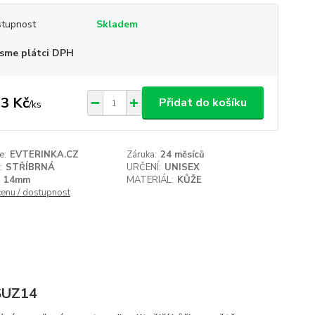
tupnost
Skladem
sme plátci DPH
3 Kč
Přidat do košíku
/
ks
e:
EVTERINKA.CZ
Záruka:
24 měsíců
:
STŘÍBRNÁ
URČENÍ:
UNISEX
14mm
MATERIÁL:
KŮŽE
cenu / dostupnost
SSUZ14