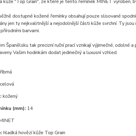
 kůže "Top Grain", ze které je tento řemínek MINET vyroben, býv
ěžně dostupné kožené řemínky obsahují pouze slisované spodní vr
rány jen ty nejkvalitnější a nejodolnější části kůže svrchní. Ty js
přírodními barvami.
m Španělsku tak precizní ruční prací vznikají výjimečné, odolné a
raveny Vašim hodinkám dodat jedinečný a luxusní vzhled.
říbrná
celová
:
kožený
mínku (mm):
14
MINET
:
hladká hovězí kůže Top Grain