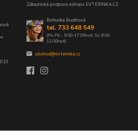
Zákaznická podpora eshopu EVTERINKA.CZ
Bohunka Budínová
nová
tel. 733 648 549
(Po-Pá - 9:00-17:00hod, So 8:00-
ov
12:00hod)
obchod@evterinka.cz
2010