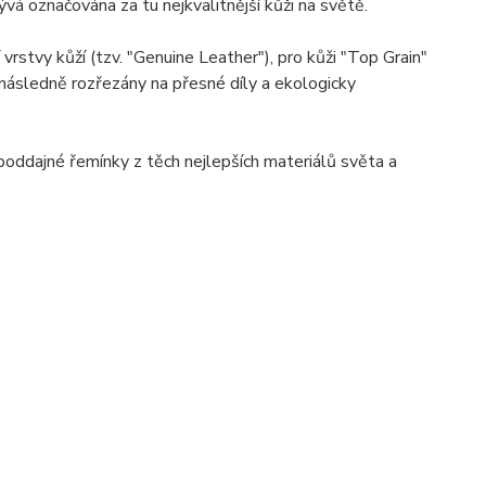
á označována za tu nejkvalitnější kůži na světě.
stvy kůží (tzv. "Genuine Leather"), pro kůži "Top Grain"
ou následně rozřezány na přesné díly a ekologicky
 poddajné řemínky z těch nejlepších materiálů světa a