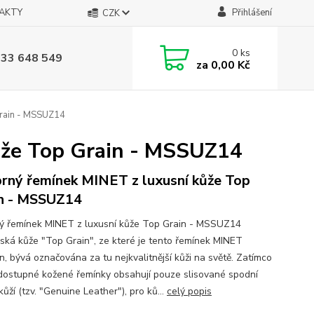
AKTY
Přihlášení
CZK
0
ks
733 648 549
za
0,00 Kč
Grain - MSSUZ14
ůže Top Grain - MSSUZ14
brný řemínek MINET z luxusní kůže Top
n - MSSUZ14
ný řemínek MINET z luxusní kůže Top Grain - MSSUZ14
ská kůže "Top Grain", ze které je tento řemínek MINET
n, bývá označována za tu nejkvalitnější kůži na světě. Zatímco
dostupné kožené řemínky obsahují pouze slisované spodní
kůží (tzv. "Genuine Leather"), pro ků...
celý popis