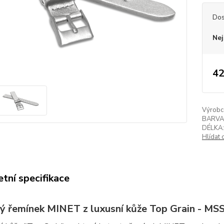
Dos
Nej
42
Výrobc
BARVA
DÉLKA:
Hlídat 
tní specifikace
ný řemínek MINET z luxusní kůže Top Grain - M