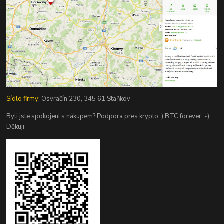
Sídlo firmy:
Osvračín 230, 345 61 Staňkov
Byli jste spokojeni s nákupem? Podpora pres krypto :) BTC forever :-)
Děkuji