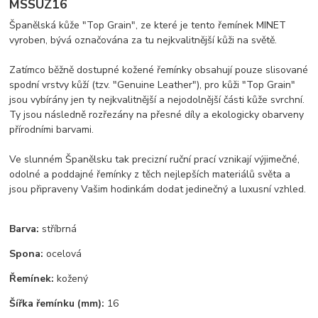
MSSUZ16
Španělská kůže "Top Grain", ze které je tento řemínek MINET
vyroben, bývá označována za tu nejkvalitnější kůži na světě.
Zatímco běžně dostupné kožené řemínky obsahují pouze slisované
spodní vrstvy kůží (tzv. "Genuine Leather"), pro kůži "Top Grain"
jsou vybírány jen ty nejkvalitnější a nejodolnější části kůže svrchní.
Ty jsou následně rozřezány na přesné díly a ekologicky obarveny
přírodními barvami.
Ve slunném Španělsku tak precizní ruční prací vznikají výjimečné,
odolné a poddajné řemínky z těch nejlepších materiálů světa a
jsou připraveny Vašim hodinkám dodat jedinečný a luxusní vzhled.
Barva:
stříbrná
Spona:
ocelová
Řemínek:
kožený
Šířka řemínku (mm):
16