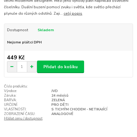
velmi moderním designem. Mezi jeho výhody patří například osvětlení
číselníku. Duální buzení pomocí zvuku i světla, kde světlo přechází
plynule do různých odstínů. Zaji...
celý popis
Dostupnost
Skladem
Nejsme plátci DPH
449 Kč
Přidat do košíku
Číslo produktu:
Výrobce:
JVD
Záruka:
24 měsíců
BARVA:
ZELENÁ
URČENÍ:
PRO DĚTI
VLASTNOSTI:
S TICHÝM CHODEM - NETIKAJÍCÍ
ZOBRAZENÍ ČASU:
ANALOGOVÉ
Hlídat cenu / dostupnost