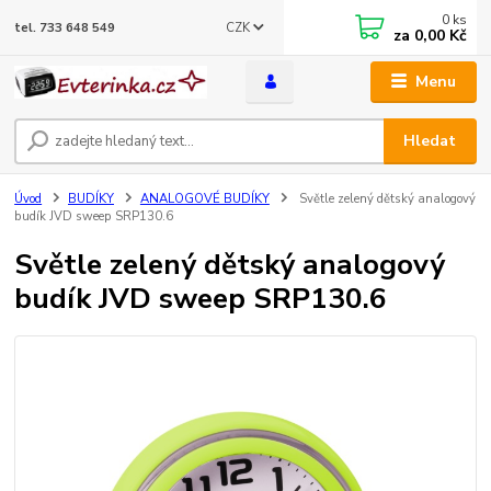
0
ks
CZK
tel. 733 648 549
za
0,00 Kč
Menu
Hledat
Úvod
BUDÍKY
ANALOGOVÉ BUDÍKY
Světle zelený dětský analogový
budík JVD sweep SRP130.6
Světle zelený dětský analogový
budík JVD sweep SRP130.6