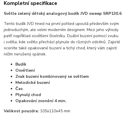
Kompletní specifikace
Světle zelený dětský analogový budík JVD sweep SRP130.6
Tento budík JVD hned na první pohled upoutá především svým
jednoduchým, ale velmi moderním designem. Mezi jeho výhody
patří například osvětlení číselníku. Duální buzení pomocí zvuku
i světla, kde světlo přechází plynule do různých odstínů. Zajisté
oceníte také opakované buzení a tichý chod, který vám zajistí
ničím nerušený spánek.
Budík
Osvětlení
Zvuk buzení kombinovaný se světlem
Melodické buzení
Čas
Plynulý chod
Opakování zvonění 4 min.
Velikost pouzdra:
105x110x45 mm