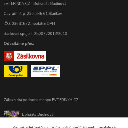
EVTERINKA.CZ - Bohumila Budínová
Osvračín č. p. 230, 345 61 Staňkov
IČO: 03681572, neplátce DPH
Bankovní spojení: 2800720013/2010
Odesíláme přes:
Zákaznická podpora eshopu EVTERINKA.CZ
Bohunka Budínová
tel. 733 648 549
(Po-Pá - 9:00-17:00hod, So 8:00-12:00hod)
Pro základní funkčnost, zpříjemnění používání webu, analytické