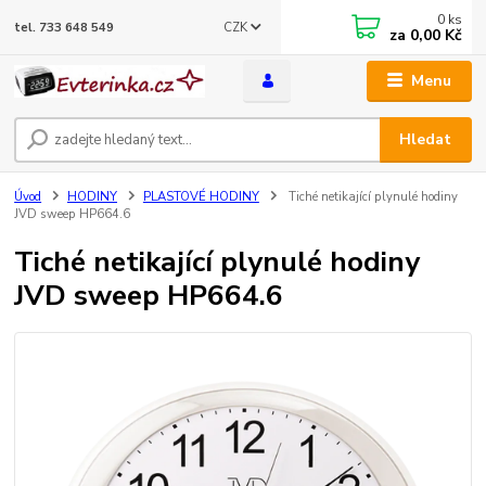
0
ks
CZK
tel. 733 648 549
za
0,00 Kč
Menu
Hledat
Úvod
HODINY
PLASTOVÉ HODINY
Tiché netikající plynulé hodiny
JVD sweep HP664.6
Tiché netikající plynulé hodiny
JVD sweep HP664.6