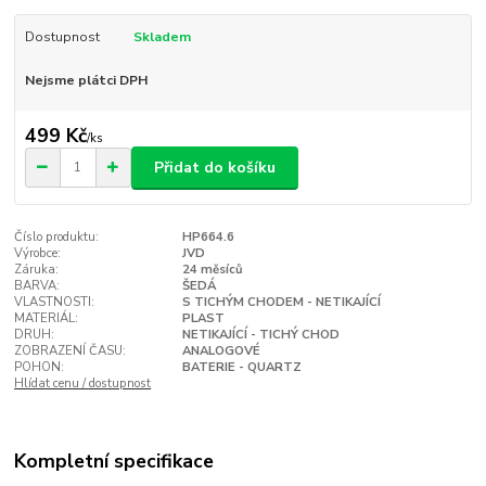
Dostupnost
Skladem
Nejsme plátci DPH
499 Kč
/
ks
Přidat do košíku
Číslo produktu:
HP664.6
Výrobce:
JVD
Záruka:
24 měsíců
BARVA:
ŠEDÁ
VLASTNOSTI:
S TICHÝM CHODEM - NETIKAJÍCÍ
MATERIÁL:
PLAST
DRUH:
NETIKAJÍCÍ - TICHÝ CHOD
ZOBRAZENÍ ČASU:
ANALOGOVÉ
POHON:
BATERIE - QUARTZ
Hlídat cenu / dostupnost
Kompletní specifikace