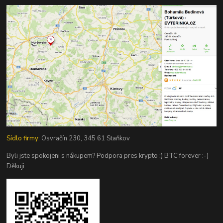
Sídlo firmy:
Osvračín 230, 345 61 Staňkov
Byli jste spokojeni s nákupem? Podpora pres krypto :) BTC forever :-)
Děkuji