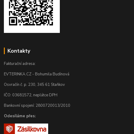
Kontakty
Fakturační adresa:
EVTERINKA.CZ - Bohumila Budínová
Osvračín č. p. 230, 345 61 Staňkov
IČO: 03681572, neplátce DPH
Bankovní spojení: 2800720013/2010
Odesíláme přes: