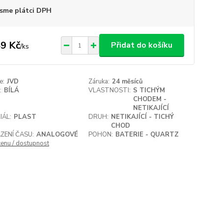
sme plátci DPH
9 Kč
Přidat do košíku
/
ks
e:
JVD
Záruka:
24 měsíců
:
BÍLÁ
VLASTNOSTI:
S TICHÝM
CHODEM -
NETIKAJÍCÍ
IÁL:
PLAST
DRUH:
NETIKAJÍCÍ - TICHÝ
CHOD
ZENÍ ČASU:
ANALOGOVÉ
POHON:
BATERIE - QUARTZ
cenu / dostupnost