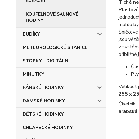
KUKAČKY
Tiché ne
Plastové 
KOUPELNOVÉ SAUNOVÉ
jednoduch
HODINY
mohlo by 
Špičkové 
BUDÍKY
jsou větš
v systému
METEOROLOGICKÉ STANICE
přibližně
STOPKY - DIGITÁLNÍ
Ča
Ply
MINUTKY
Velikost
PÁNSKÉ HODINKY
255 x 2
DÁMSKÉ HODINKY
Číselník
arabská 
DĚTSKÉ HODINKY
CHLAPECKÉ HODINKY