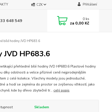
AKTY
Přihlášení
CZK
0
ks
733 648 549
za
0,00 Kč
dné bílé hodiny JVD HP683.6
iny JVD HP683.6
netikající přehledné bílé hodiny JVD HP683.6 Plastové hodiny
u díky odolnosti a velice příznivé ceně nejprodejnějším
tem z celé kolekce. Všechny modely jsou jednoduché,
dné a hodí se zejména do prostor se zvýšenou vlhkostí, jako
uchyně, kde by dřevo zbytečně tr...
celý popis
tupnost
Skladem