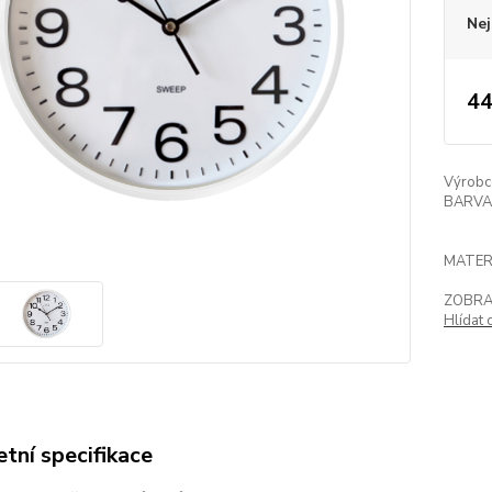
Nej
44
Výrobc
BARVA
MATER
ZOBRA
Hlídat 
tní specifikace