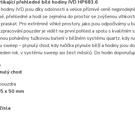
tikající přehledné bílé hodiny JVD HP683.6
hodiny JVD jsou díky odolnosti a velice příznivé ceně nejprode
é, přehledné a hodí se zejména do prostor se zvýšenou vlhkostí,
praskat. Pro extrémně vlhké prostory, jako jsou odpočívárny u b
zpracování pouzder je vidět na první pohled a spolu s kvalitním 
inou poháněny tužkovou baterií v běžném systému quartz, kdy ruč
 sweep – plynulý chod, kdy ručička plynule běží a hodiny jsou doko
 jeden rok, v systému sweep asi šest měsíců. Do hodin doporučuje
s
nulý chod
 pouzdra
55 x 50 mm
čísla