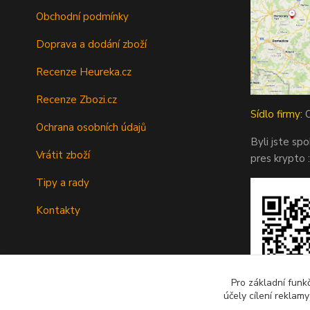
Obchodní podmínky
Doprava a dodání zboží
Recenze Heureka.cz
Recenze Zbozi.cz
Sídlo firmy:
O
Ochrana osobních údajů
Byli jste sp
Vrátit zboží
pres krypto :
Tipy a rady
Kontakty
Pro základní funk
účely cílení reklam