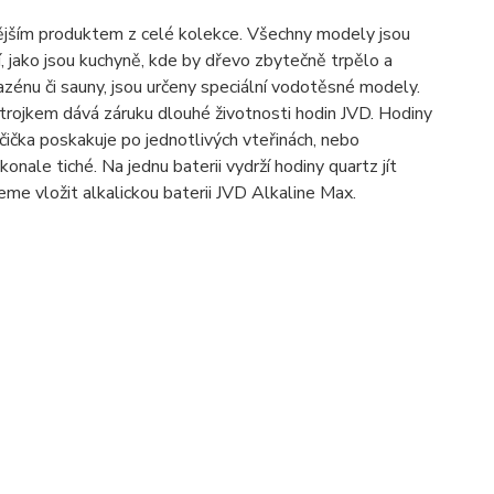
jnějším produktem z celé kolekce. Všechny modely jsou
 jako jsou kuchyně, kde by dřevo zbytečně trpělo a
azénu či sauny, jsou určeny speciální vodotěsné modely.
strojkem dává záruku dlouhé životnosti hodin JVD. Hodiny
ička poskakuje po jednotlivých vteřinách, nebo
nale tiché. Na jednu baterii vydrží hodiny quartz jít
me vložit alkalickou baterii JVD Alkaline Max.