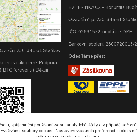
EVTERINKA.CZ - Bohumila Budí
Osvračín č. p. 230, 345 61 Staňk
IČO: 03681572, neplátce DPH
Bankovní spojení: 2800720013/
svračín 230, 345 61 Staňkov
Odesíláme přes:
okojeni s nákupem? Podpora
) BTC forever :-) Děkuji
čnost, zpříjemnění používání webu, analytické účely a v případě udělení
y využíváme soubory cookies. Nastavení vlastních preferencí cookies mů
odkazem ve spodní části stránek.