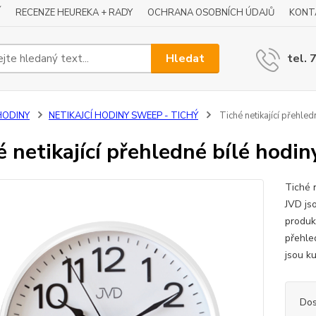
Í
RECENZE HEUREKA + RADY
OCHRANA OSOBNÍCH ÚDAJŮ
KONT
Hledat
tel. 
HODINY
NETIKAJCÍ HODINY SWEEP - TICHÝ
Tiché netikající přehle
é netikající přehledné bílé hod
Tiché 
JVD jso
produk
přehle
jsou k
Dos