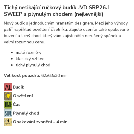
Tichý netikající ručkový budík JVD SRP26.1
SWEEP s plynulým chodem (nejlevnější)
Nový budík s jednoduchým hranatým designem. Mezi jeho výhody
patří například osvětlení číselníku. Zajisté oceníte také opakované
buzení a tichý chod, který vám zajistí ničím nerušený spánek a
velmi rozumnou cenu.
malé rozměry
klasický vzhled
tichý plynulý chod
Velikost pouzdra:
62x63x30 mm
Budík
Osvětlení
Čas
Plynulý chod
Opakování zvonění – 4 min.