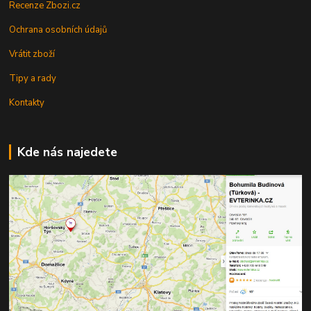
Recenze Zbozi.cz
Ochrana osobních údajů
Vrátit zboží
Tipy a rady
Kontakty
Kde nás najedete