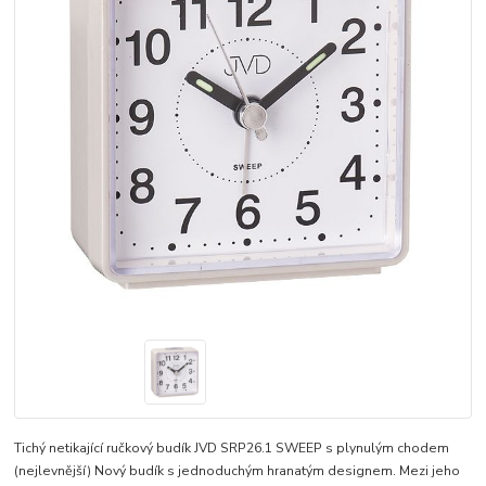
Tichý netikající ručkový budík JVD SRP26.1 SWEEP s plynulým chodem
(nejlevnější) Nový budík s jednoduchým hranatým designem. Mezi jeho