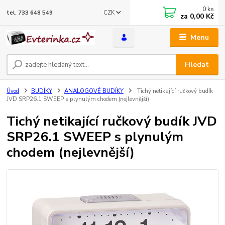
0
ks
CZK
tel. 733 648 549
za
0,00 Kč
Menu
Hledat
Úvod
BUDÍKY
ANALOGOVÉ BUDÍKY
Tichý netikající ručkový budík
JVD SRP26.1 SWEEP s plynulým chodem (nejlevnější)
Tichý netikající ručkový budík JVD
SRP26.1 SWEEP s plynulým
chodem (nejlevnější)