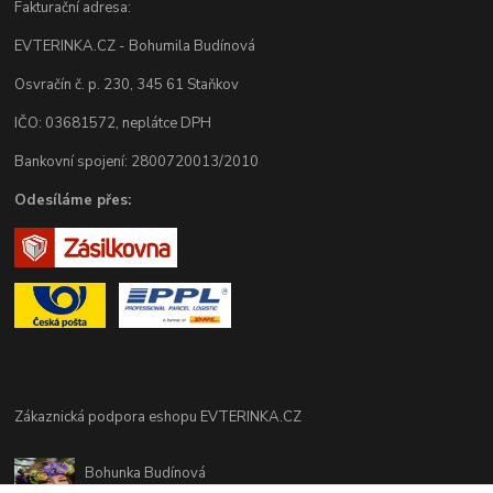
Fakturační adresa:
EVTERINKA.CZ - Bohumila Budínová
Osvračín č. p. 230, 345 61 Staňkov
IČO: 03681572, neplátce DPH
Bankovní spojení: 2800720013/2010
Odesíláme přes:
Zákaznická podpora eshopu EVTERINKA.CZ
Bohunka Budínová