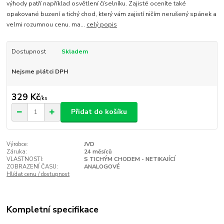
výhody patří například osvětlení číselníku. Zajisté oceníte také
opakované buzení a tichý chod, který vám zajistí ničím nerušený spánek a
velmi rozumnou cenu. ma...
celý popis
Dostupnost
Skladem
Nejsme plátci DPH
329 Kč
/
ks
Přidat do košíku
Výrobce:
JVD
Záruka:
24 měsíců
VLASTNOSTI:
S TICHÝM CHODEM - NETIKAJÍCÍ
ZOBRAZENÍ ČASU:
ANALOGOVÉ
Hlídat cenu / dostupnost
Kompletní specifikace