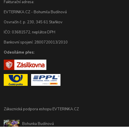
Fakturační adresa:
EVTERINKA.CZ - Bohumila Budínová
Osvračín č. p. 230, 345 61 Staňkov
IČO: 03681572, neplátce DPH
Bankovní spojení: 2800720013/2010
Odesíláme přes:
Zákaznická podpora eshopu EVTERINKA.CZ
Bohunka Budínová