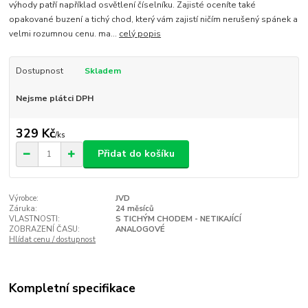
výhody patří například osvětlení číselníku. Zajisté oceníte také
opakované buzení a tichý chod, který vám zajistí ničím nerušený spánek a
velmi rozumnou cenu. ma...
celý popis
Dostupnost
Skladem
Nejsme plátci DPH
329 Kč
/
ks
Přidat do košíku
Výrobce:
JVD
Záruka:
24 měsíců
VLASTNOSTI:
S TICHÝM CHODEM - NETIKAJÍCÍ
ZOBRAZENÍ ČASU:
ANALOGOVÉ
Hlídat cenu / dostupnost
Kompletní specifikace