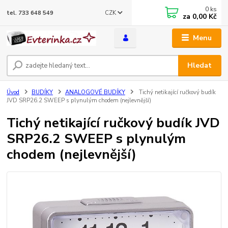
0
ks
CZK
tel. 733 648 549
za
0,00 Kč
Menu
Hledat
Úvod
BUDÍKY
ANALOGOVÉ BUDÍKY
Tichý netikající ručkový budík
JVD SRP26.2 SWEEP s plynulým chodem (nejlevnější)
Tichý netikající ručkový budík JVD
SRP26.2 SWEEP s plynulým
chodem (nejlevnější)