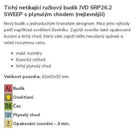
Tichý netikající ručkový budík JVD SRP26.2
SWEEP s plynulým chodem (nejlevnější)
Nový budík s jednoduchým hranatým designem. Mezi jeho výhody
patří například osvětlení číselníku. Zajisté oceníte také opakované
buzení a tichý chod, který vám zajistí ničím nerušený spánek a
velmi rozumnou cenu.
malé rozměry
klasický vzhled
tichý plynulý chod
Velikost pouzdra:
62x63x30 mm
Budík
Osvětlení
Čas
Plynulý chod
Opakování zvonění – 4 min.