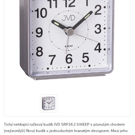
Tichý netikající ručkový budík JVD SRP26.2 SWEEP s plynulým chodem
(nejlevnější) Nový budík s jednoduchým hranatým designem. Mezi jeho