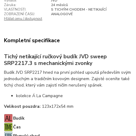
Výrobce:
JVD
Záruka:
24 měsíců
VLASTNOSTI:
S TICHÝM CHODEM - NETIKAJÍCÍ
ZOBRAZENÍ ČASU:
ANALOGOVÉ
Hlídat cenu / dostupnost
Kompletní specifikace
Tichý netikající ručkový budík JVD sweep
SRP2217.3 s mechanickými zvonky
Budík JVD SRP2217 hned na první pohled upoutá především svým
jednoduchým a tradičním kovovým designem. Zajisté oceníte také
tichý chod, který vám zajistí ničím nerušený spánek.
kolekce Á La Campagne
Velikost pouzdra:
123x172x54 mm
Budík
Čas
Plynulý chod