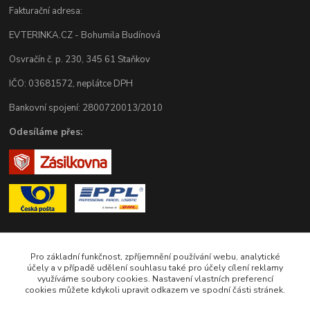
Fakturační adresa:
EVTERINKA.CZ - Bohumila Budínová
Osvračín č. p. 230, 345 61 Staňkov
IČO: 03681572, neplátce DPH
Bankovní spojení: 2800720013/2010
Odesíláme přes:
Pro základní funkčnost, zpříjemnění používání webu, analytické
Zákaznická podpora eshopu EVTERINKA.CZ
účely a v případě udělení souhlasu také pro účely cílení reklamy
využíváme soubory cookies. Nastavení vlastních preferencí
cookies můžete kdykoli upravit odkazem ve spodní části stránek.
Bohunka Budínová