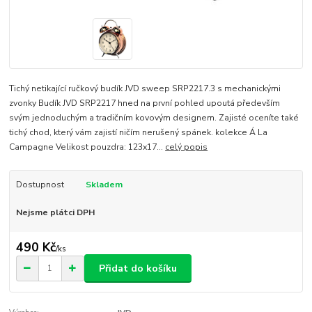
Tichý netikající ručkový budík JVD sweep SRP2217.3 s mechanickými
zvonky Budík JVD SRP2217 hned na první pohled upoutá především
svým jednoduchým a tradičním kovovým designem. Zajisté oceníte také
tichý chod, který vám zajistí ničím nerušený spánek. kolekce Á La
Campagne Velikost pouzdra: 123x17...
celý popis
Dostupnost
Skladem
Nejsme plátci DPH
490 Kč
/
ks
Přidat do košíku