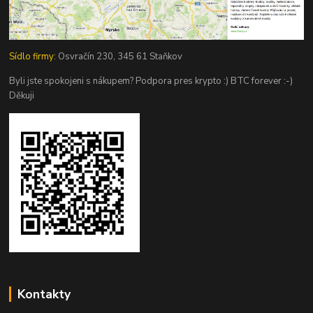
Sídlo firmy:
Osvračín 230, 345 61 Staňkov
Byli jste spokojeni s nákupem? Podpora pres krypto :) BTC forever :-)
Děkuji
Kontakty