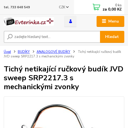
0
ks
CZK
tel. 733 648 549
za
0,00 Kč
Menu
Hledat
Úvod
BUDÍKY
ANALOGOVÉ BUDÍKY
Tichý netikající ručkový budík
JVD sweep SRP2217.3 s mechanickými zvonky
Tichý netikající ručkový budík JVD
sweep SRP2217.3 s
mechanickými zvonky