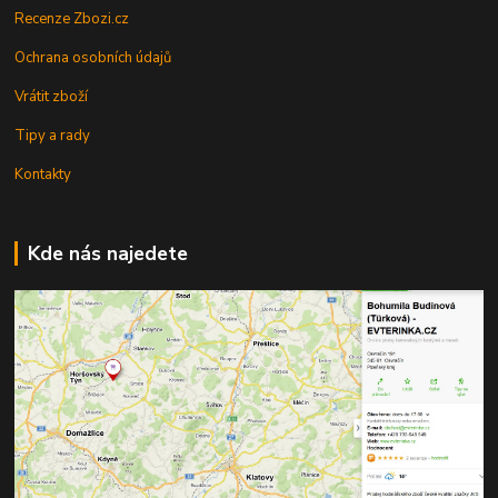
Recenze Zbozi.cz
Ochrana osobních údajů
Vrátit zboží
Tipy a rady
Kontakty
Kde nás najedete