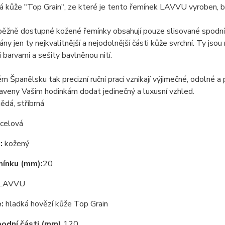
 kůže "Top Grain", ze které je tento řemínek LAVVU vyroben, býv
ěžně dostupné kožené řemínky obsahují pouze slisované spodní vr
rány jen ty nejkvalitnější a nejodolnější části kůže svrchní. Ty j
i barvami a sešity bavlněnou nití.
m Španělsku tak precizní ruční prací vznikají výjimečné, odolné a
raveny Vašim hodinkám dodat jedinečný a luxusní vzhled.
ědá, stříbrná
celová
:
kožený
mínku (mm):
20
LAVVU
:
hladká hovězí kůže Top Grain
odní části (mm)
120