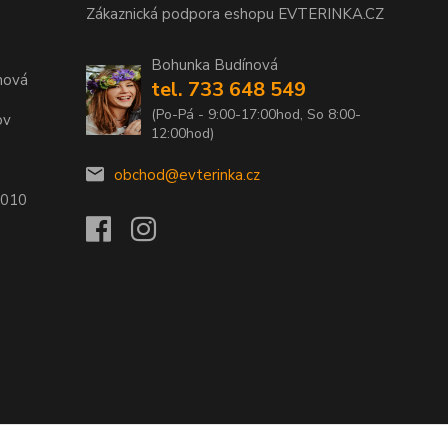
Zákaznická podpora eshopu EVTERINKA.CZ
Bohunka Budínová
nová
tel. 733 648 549
(Po-Pá - 9:00-17:00hod, So 8:00-
ov
12:00hod)
obchod@evterinka.cz
2010