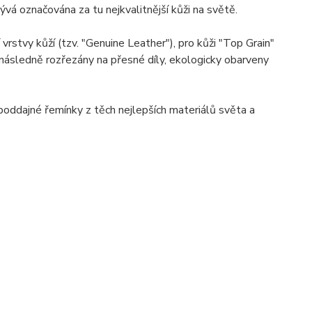
á označována za tu nejkvalitnější kůži na světě.
stvy kůží (tzv. "Genuine Leather"), pro kůži "Top Grain"
sou následně rozřezány na přesné díly, ekologicky obarveny
 poddajné řemínky z těch nejlepších materiálů světa a