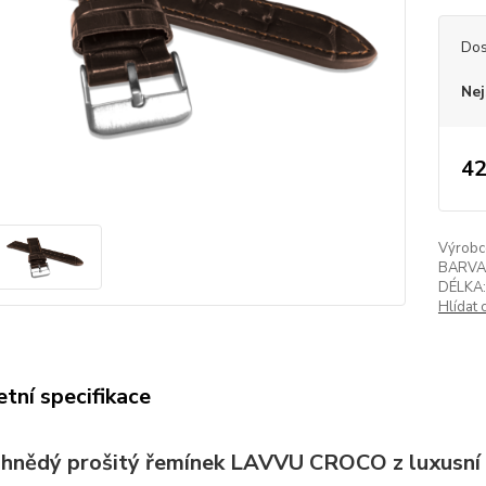
Dos
Nej
42
Výrobc
BARVA
DÉLKA:
Hlídat 
tní specifikace
hnědý prošitý řemínek LAVVU CROCO z luxusní 