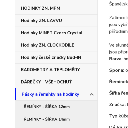
Španělská
HODINKY ZN. MPM
Zatímco b
Hodinky ZN. LAVVU
jsou vybí
přírodním
Hodinky MINET Czech Crystal
Ve slunné
Hodinky ZN. CLOCKODILE
jsou přip
Hodinky české značky Bud-IN
Barva:
hn
BAROMETRY A TEPLOMĚRY
Spona:
o
Řemínek
DÁREČKY - VŠEHOCHUŤ
Šířka ře
Pásky a řemínky na hodinky
Značka:
ŘEMÍNKY - ŠÍŘKA 12mm
Typ kůže
ŘEMÍNKY - ŠÍŘKA 14mm
Délka sp