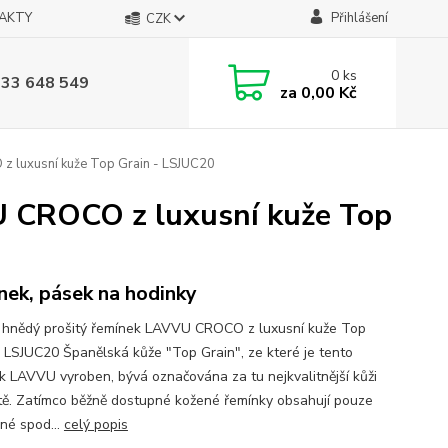
AKTY
Přihlášení
CZK
0
ks
733 648 549
za
0,00 Kč
 luxusní kuže Top Grain - LSJUC20
U CROCO z luxusní kuže Top
nek, pásek na hodinky
hnědý prošitý řemínek LAVVU CROCO z luxusní kuže Top
- LSJUC20 Španělská kůže "Top Grain", ze které je tento
k LAVVU vyroben, bývá označována za tu nejkvalitnější kůži
tě. Zatímco běžně dostupné kožené řemínky obsahují pouze
ané spod...
celý popis