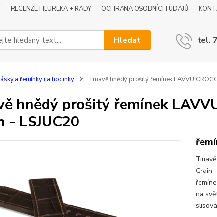
Í
RECENZE HEUREKA + RADY
OCHRANA OSOBNÍCH ÚDAJŮ
KONT
Hledat
tel. 
ásky a řemínky na hodinky
Tmavě hnědý prošitý řemínek LAVVU CROCO z
ě hnědý prošitý řemínek LAVV
n - LSJUC20
řemí
Tmavě 
Grain 
řemíne
na svě
slisov