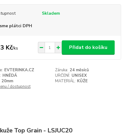
tupnost
Skladem
sme plátci DPH
3 Kč
Přidat do košíku
/
ks
e:
EVTERINKA.CZ
Záruka:
24 měsíců
:
HNĚDÁ
URČENÍ:
UNISEX
20mm
MATERIÁL:
KŮŽE
cenu / dostupnost
kuže Top Grain - LSJUC20