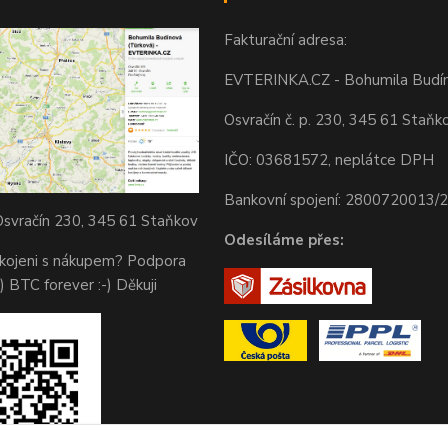
Fakturační adresa:
EVTERINKA.CZ - Bohumila Budí
Osvračín č. p. 230, 345 61 Staňk
IČO: 03681572, neplátce DPH
Bankovní spojení: 2800720013/
svračín 230, 345 61 Staňkov
Odesíláme přes:
okojeni s nákupem? Podpora
) BTC forever :-) Děkuji