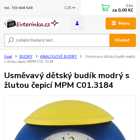
0
ks
CZK
tel. 733 648 549
za
0,00 Kč
Menu
Hledat
Úvod
BUDÍKY
ANALOGOVÉ BUDÍKY
Usměvavý dětský budík modrý
s žlutou čepicí MPM C01.3184
Usměvavý dětský budík modrý s
žlutou čepicí MPM C01.3184