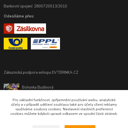
Bankovní spojení: 2800720013/2010
Odesíláme přes:
Zákaznická podpora eshopu EVTERINKA.CZ
Bohunka Budínová
tel. 733 648 549
(Po-Pá - 9:00-17:00hod, So 8:00-12:00hod)
Pro základní funkčnost, zpříjemnění používání webu, analytické
účely a v případě udělení souhlasu také pro účely cílení reklamy
využíváme soubory cookies. Nastavení vlastních preferencí
obchod@evterinka.cz
cookies můžete kdykoli upravit odkazem ve spodní části stránek.