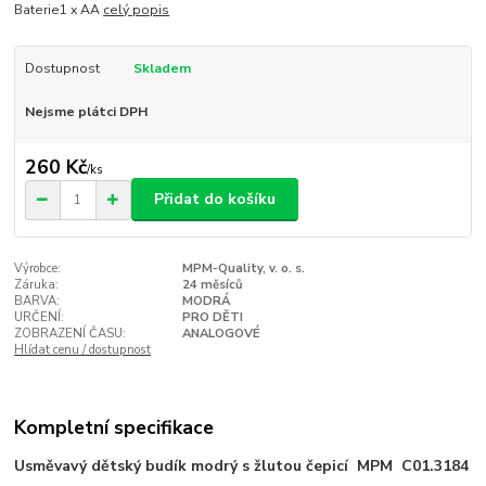
Baterie1 x AA
celý popis
Dostupnost
Skladem
Nejsme plátci DPH
260 Kč
/
ks
Přidat do košíku
Výrobce:
MPM-Quality, v. o. s.
Záruka:
24 měsíců
BARVA:
MODRÁ
URČENÍ:
PRO DĚTI
ZOBRAZENÍ ČASU:
ANALOGOVÉ
Hlídat cenu / dostupnost
Kompletní specifikace
Usměvavý dětský budík modrý s žlutou čepicí MPM C01.3184