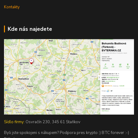
Kontakty
Kde nás najedete
Sídlo firmy:
Osvračín 230, 345 61 Staňkov
Byli jste spokojeni s nákupem? Podpora pres krypto :) BTC forever :-)