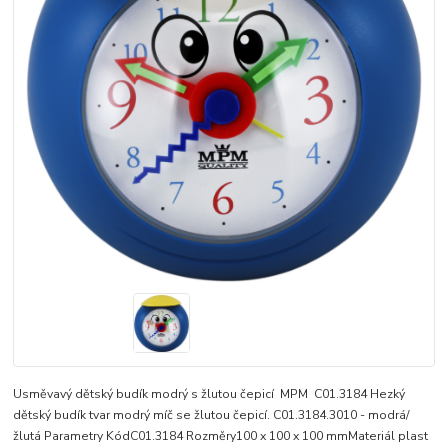
Usměvavý dětský budík modrý s žlutou čepicí MPM C01.3184 Hezký
dětský budík tvar modrý míč se žlutou čepicí. C01.3184.3010 - modrá/
žlutá Parametry KódC01.3184 Rozměry100 x 100 x 100 mmMateriál plast