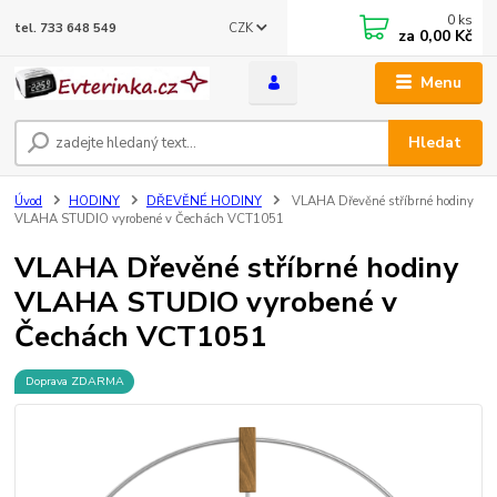
0
ks
CZK
tel. 733 648 549
za
0,00 Kč
Menu
Hledat
Úvod
HODINY
DŘEVĚNÉ HODINY
VLAHA Dřevěné stříbrné hodiny
VLAHA STUDIO vyrobené v Čechách VCT1051
VLAHA Dřevěné stříbrné hodiny
VLAHA STUDIO vyrobené v
Čechách VCT1051
Doprava ZDARMA