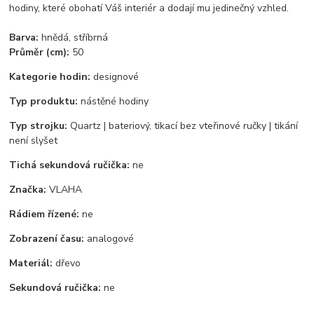
hodiny, které obohatí Váš interiér a dodají mu jedinečný vzhled.
Barva:
hnědá, stříbrná
Průměr (cm):
50
Kategorie hodin:
designové
Typ produktu:
nástěné hodiny
Typ strojku:
Quartz | bateriový, tikací bez vteřinové ručky | tikání
není slyšet
Tichá sekundová ručička:
ne
Značka:
VLAHA
Rádiem řízené:
ne
Zobrazení času:
analogové
Materiál:
dřevo
Sekundová ručička:
ne