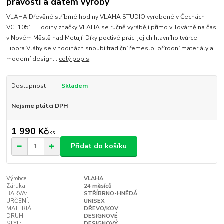
pravosti a datem výroby
VLAHA Dřevěné stříbrné hodiny VLAHA STUDIO vyrobené v Čechách
VCT1051 Hodiny značky VLAHA se ručně vyrábějí přímo v Továrně na čas
v Novém Městě nad Metují. Díky poctivé práci jejich hlavního tvůrce
Libora Vláhy se v hodinách snoubí tradiční řemeslo, přírodní materiály a
moderní design...
celý popis
Dostupnost
Skladem
Nejsme plátci DPH
1 990 Kč
/
ks
Přidat do košíku
Výrobce:
VLAHA
Záruka:
24 měsíců
BARVA:
STŘÍBRNO-HNĚDÁ
URČENÍ:
UNISEX
MATERIÁL:
DŘEVO/KOV
DRUH:
DESIGNOVÉ
STYL:
DESIGNOVÝ