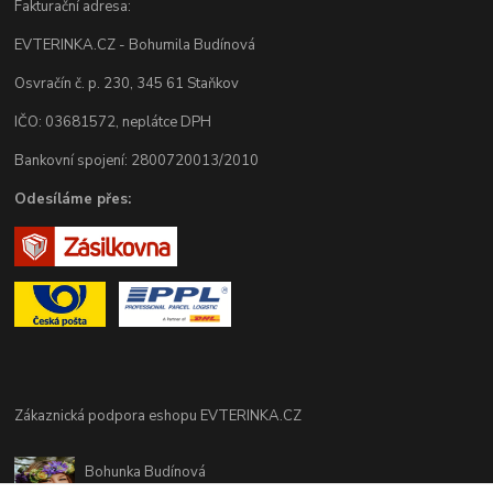
Fakturační adresa:
EVTERINKA.CZ - Bohumila Budínová
Osvračín č. p. 230, 345 61 Staňkov
IČO: 03681572, neplátce DPH
Bankovní spojení: 2800720013/2010
Odesíláme přes:
Zákaznická podpora eshopu EVTERINKA.CZ
Bohunka Budínová