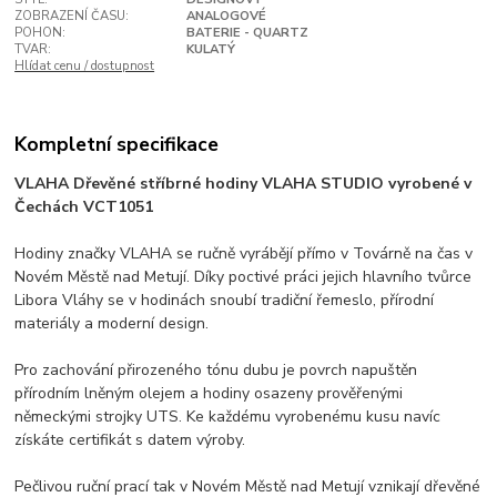
ZOBRAZENÍ ČASU:
ANALOGOVÉ
POHON:
BATERIE - QUARTZ
TVAR:
KULATÝ
Hlídat cenu / dostupnost
Kompletní specifikace
VLAHA Dřevěné stříbrné hodiny VLAHA STUDIO vyrobené v
Čechách VCT1051
Hodiny značky VLAHA se ručně vyrábějí přímo v Továrně na čas v
Novém Městě nad Metují. Díky poctivé práci jejich hlavního tvůrce
Libora Vláhy se v hodinách snoubí tradiční řemeslo, přírodní
materiály a moderní design.
Pro zachování přirozeného tónu dubu je povrch napuštěn
přírodním lněným olejem a hodiny osazeny prověřenými
německými strojky UTS. Ke každému vyrobenému kusu navíc
získáte certifikát s datem výroby.
Pečlivou ruční prací tak v Novém Městě nad Metují vznikají dřevěné