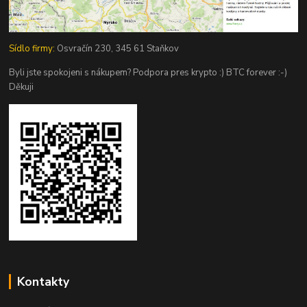
Sídlo firmy:
Osvračín 230, 345 61 Staňkov
Byli jste spokojeni s nákupem? Podpora pres krypto :) BTC forever :-)
Děkuji
Kontakty