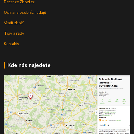
Recenze Zbozi.cz
Ochrana osobních údajů
Vrátit zboží
Tipy a rady
Kontakty
Kde nás najedete