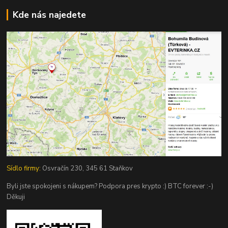
Kde nás najedete
Sídlo firmy:
Osvračín 230, 345 61 Staňkov
Byli jste spokojeni s nákupem? Podpora pres krypto :) BTC forever :-)
Děkuji