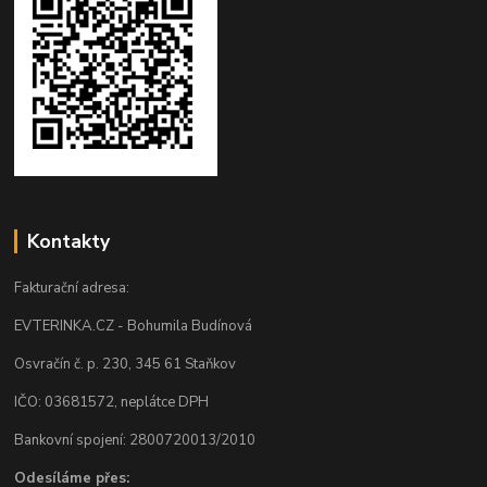
Kontakty
Fakturační adresa:
EVTERINKA.CZ - Bohumila Budínová
Osvračín č. p. 230, 345 61 Staňkov
IČO: 03681572, neplátce DPH
Bankovní spojení: 2800720013/2010
Odesíláme přes: