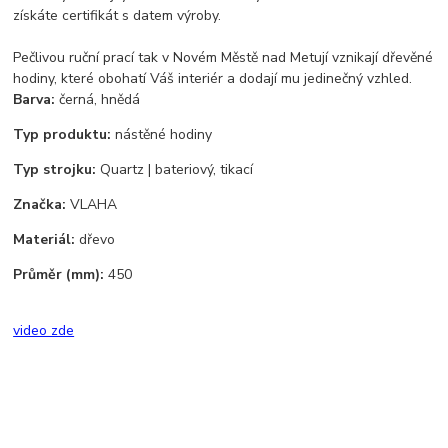
získáte certifikát s datem výroby.
Pečlivou ruční prací tak v Novém Městě nad Metují vznikají dřevěné
hodiny, které obohatí Váš interiér a dodají mu jedinečný vzhled.
Barva:
černá, hnědá
Typ produktu:
nástěné hodiny
Typ strojku:
Quartz | bateriový, tikací
Značka:
VLAHA
Materiál:
dřevo
Průměr (mm):
450
video zde