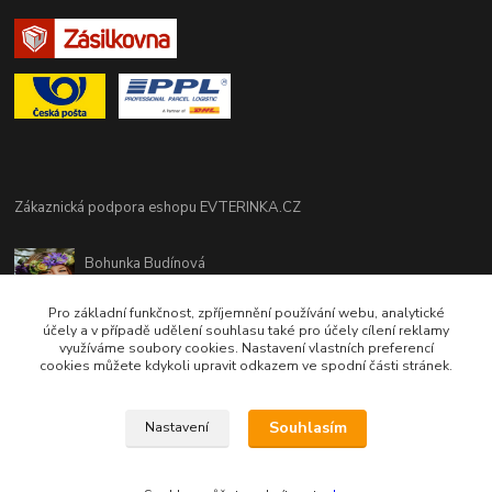
Zákaznická podpora eshopu EVTERINKA.CZ
Bohunka Budínová
tel. 733 648 549
(Po-Pá - 9:00-17:00hod, So 8:00-12:00hod)
Pro základní funkčnost, zpříjemnění používání webu, analytické
účely a v případě udělení souhlasu také pro účely cílení reklamy
využíváme soubory cookies. Nastavení vlastních preferencí
obchod@evterinka.cz
cookies můžete kdykoli upravit odkazem ve spodní části stránek.
Souhlasím
Nastavení