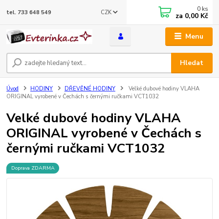
0
ks
CZK
tel. 733 648 549
za
0,00 Kč
Menu
Hledat
Úvod
HODINY
DŘEVĚNÉ HODINY
Velké dubové hodiny VLAHA
ORIGINAL vyrobené v Čechách s černými ručkami VCT1032
Velké dubové hodiny VLAHA
ORIGINAL vyrobené v Čechách s
černými ručkami VCT1032
Doprava ZDARMA