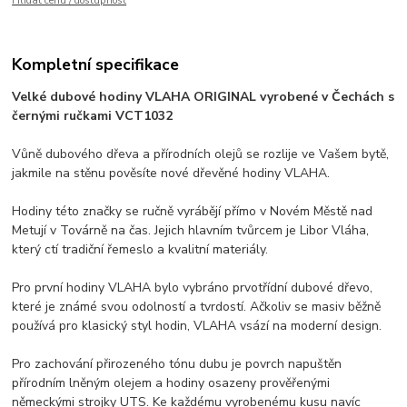
Hlídat cenu / dostupnost
Kompletní specifikace
Velké dubové hodiny VLAHA ORIGINAL vyrobené v Čechách s
černými ručkami VCT1032
Vůně dubového dřeva a přírodních olejů se rozlije ve Vašem bytě,
jakmile na stěnu pověsíte nové dřevěné hodiny VLAHA.
Hodiny této značky se ručně vyrábějí přímo v Novém Městě nad
Metují v Továrně na čas. Jejich hlavním tvůrcem je Libor Vláha,
který ctí tradiční řemeslo a kvalitní materiály.
Pro první hodiny VLAHA bylo vybráno prvotřídní dubové dřevo,
které je známé svou odolností a tvrdostí. Ačkoliv se masiv běžně
používá pro klasický styl hodin, VLAHA vsází na moderní design.
Pro zachování přirozeného tónu dubu je povrch napuštěn
přírodním lněným olejem a hodiny osazeny prověřenými
německými strojky UTS. Ke každému vyrobenému kusu navíc