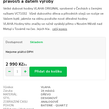
pravosti a datem výroby
Velké dubové hodiny VLAHA ORIGINAL vyrobené v Čechách s černými
ručkami VCT1032 Vůně dubového dřeva a přírodních olejů se rozlije ve
Vašem bytě, jakmile na stěnu pověsíte nové dřevěné hodiny
VLAHA.Hodiny této značky se ručně vyrábějí přímo v Novém Městě nad
Metují v Továrně na čas. Jejich hla...
celý popis
Dostupnost
Skladem
Nejsme plátci DPH
2 990 Kč
/
ks
Přidat do košíku
Výrobce:
VLAHA
Záruka:
24 měsíců
MATERIÁL:
DŘEVO
STYL:
DESIGNOVÝ
ZOBRAZENÍ ČASU:
ANALOGOVÉ
POHON:
BATERIE - QUARTZ