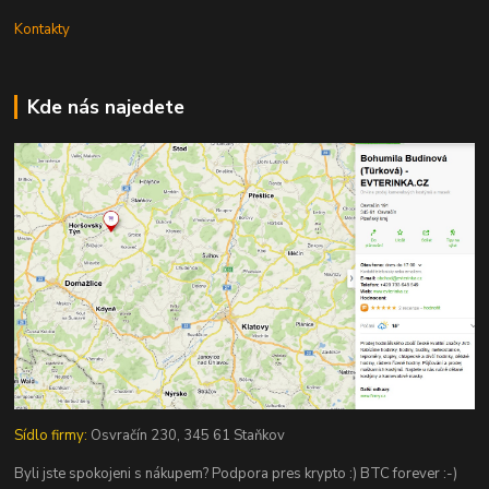
Kontakty
Kde nás najedete
Sídlo firmy:
Osvračín 230, 345 61 Staňkov
Byli jste spokojeni s nákupem? Podpora pres krypto :) BTC forever :-)