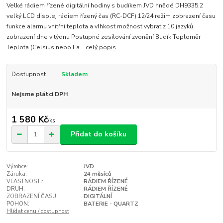
Velké rádiem řízené digitální hodiny s budíkem JVD hnědé DH9335.2
velký LCD displej rádiem řízený čas (RC-DCF) 12/24 režim zobrazení času
funkce alarmu vnitřní teplota a vlhkost možnost vybrat z 10 jazyků
zobrazení dne v týdnu Postupné zesilování zvonění Budík Teploměr
Teplota (Celsius nebo Fa...
celý popis
Dostupnost
Skladem
Nejsme plátci DPH
1 580 Kč
/
ks
Přidat do košíku
Výrobce:
JVD
Záruka:
24 měsíců
VLASTNOSTI:
RÁDIEM ŘÍZENÉ
DRUH:
RÁDIEM ŘÍZENÉ
ZOBRAZENÍ ČASU:
DIGITÁLNÍ
POHON:
BATERIE - QUARTZ
Hlídat cenu / dostupnost