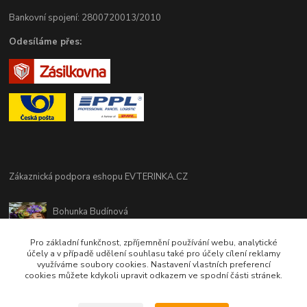
Bankovní spojení: 2800720013/2010
Odesíláme přes:
Zákaznická podpora eshopu EVTERINKA.CZ
Bohunka Budínová
tel. 733 648 549
(Po-Pá - 9:00-17:00hod, So 8:00-12:00hod)
Pro základní funkčnost, zpříjemnění používání webu, analytické
účely a v případě udělení souhlasu také pro účely cílení reklamy
využíváme soubory cookies. Nastavení vlastních preferencí
obchod@evterinka.cz
cookies můžete kdykoli upravit odkazem ve spodní části stránek.